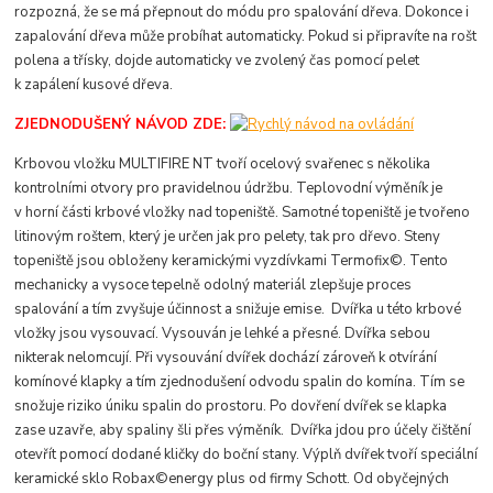
rozpozná, že se má přepnout do módu pro spalování dřeva. Dokonce i
zapalování dřeva může probíhat automaticky. Pokud si připravíte na rošt
polena a třísky, dojde automaticky ve zvolený čas pomocí pelet
k zapálení kusové dřeva.
ZJEDNODUŠENÝ NÁVOD ZDE:
Krbovou vložku MULTIFIRE NT tvoří ocelový svařenec s několika
kontrolními otvory pro pravidelnou údržbu. Teplovodní výměník je
v horní části krbové vložky nad topeniště. Samotné topeniště je tvořeno
litinovým roštem, který je určen jak pro pelety, tak pro dřevo. Steny
topeniště jsou obloženy keramickými vyzdívkami Termofix©. Tento
mechanicky a vysoce tepelně odolný materiál zlepšuje proces
spalování a tím zvyšuje účinnost a snižuje emise. Dvířka u této krbové
vložky jsou vysouvací. Vysouván je lehké a přesné. Dvířka sebou
nikterak nelomcují. Při vysouvání dvířek dochází zároveň k otvírání
komínové klapky a tím zjednodušení odvodu spalin do komína. Tím se
snožuje riziko úniku spalin do prostoru. Po dovření dvířek se klapka
zase uzavře, aby spaliny šli přes výměník. Dvířka jdou pro účely čištění
otevřít pomocí dodané kličky do boční stany. Výplň dvířek tvoří speciální
keramické sklo Robax©energy plus od firmy Schott. Od obyčejných