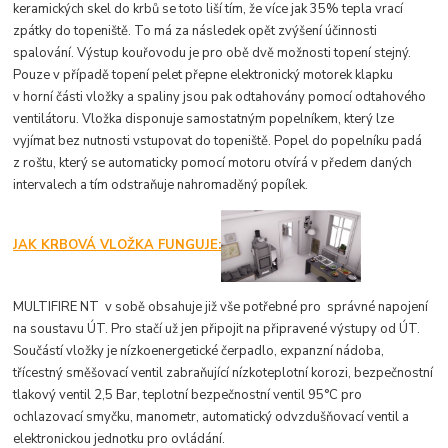
keramických skel do krbů se toto liší tím, že více jak 35% tepla vrací
zpátky do topeniště. To má za následek opět zvýšení účinnosti
spalování. Výstup kouřovodu je pro obě dvě možnosti topení stejný.
Pouze v případě topení pelet přepne elektronický motorek klapku
v horní části vložky a spaliny jsou pak odtahovány pomocí odtahového
ventilátoru. Vložka disponuje samostatným popelníkem, který lze
vyjímat bez nutnosti vstupovat do topeniště. Popel do popelníku padá
z roštu, který se automaticky pomocí motoru otvírá v předem daných
intervalech a tím odstraňuje nahromaděný popílek.
JAK KRBOVÁ VLOŽKA FUNGUJE:
MULTIFIRE NT v sobě obsahuje již vše potřebné pro správné napojení
na soustavu ÚT. Pro stačí už jen připojit na připravené výstupy od ÚT.
Součástí vložky je nízkoenergetické čerpadlo, expanzní nádoba,
třícestný směšovací ventil zabraňující nízkoteplotní korozi, bezpečnostní
tlakový ventil 2,5 Bar, teplotní bezpečnostní ventil 95°C pro
ochlazovací smyčku, manometr, automatický odvzdušňovací ventil a
elektronickou jednotku pro ovládání.