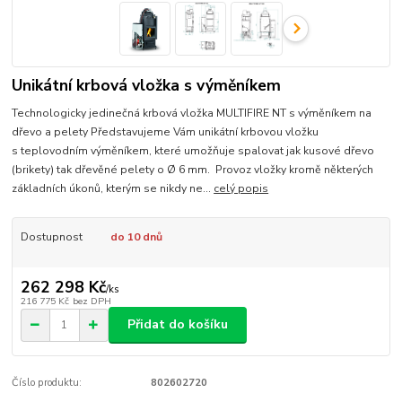
Unikátní krbová vložka s výměníkem
Technologicky jedinečná krbová vložka MULTIFIRE NT s výměníkem na
dřevo a pelety Představujeme Vám unikátní krbovou vložku
s teplovodním výměníkem, které umožňuje spalovat jak kusové dřevo
(brikety) tak dřevěné pelety o Ø 6 mm. Provoz vložky kromě některých
základních úkonů, kterým se nikdy ne...
celý popis
Dostupnost
do 10 dnů
262 298 Kč
/
ks
216 775 Kč
bez DPH
Přidat do košíku
Číslo produktu:
802602720