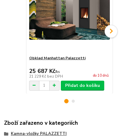
Obklad Manhattan Palazzetti
Modem pro d
NT Palazzet
25 687 Kč
5 980 Kč
/
ks
do 10 dnů
21 229 Kč
bez DPH
4 942 Kč
bez
Přidat do košíku
Zboží zařazeno v kategoriích
Kamna-vložky PALAZZETTI