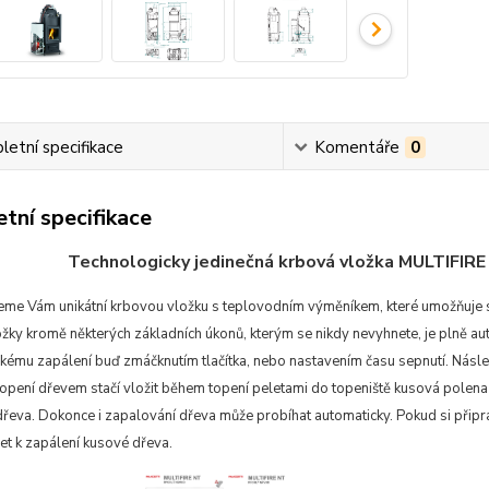
etní specifikace
Komentáře
0
tní specifikace
Technologicky jedinečná krbová vložka MULTIFIRE
eme Vám unikátní krbovou vložku s teplovodním výměníkem, které umožňuje sp
ky kromě některých základních úkonů, kterým se nikdy nevyhnete, je plně au
ckém
u zapálení buď zmáčknutím tlačítka, nebo nastavením času sepnutí. Násl
topení dřevem stačí vložit během topení peletami do topeniště kusová polen
řeva. Dokonce i zapalování dřeva může probíhat automaticky. Pokud si připrav
et k zapálení kusové dřeva.