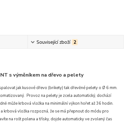
Související zboží
2
 NT s výměníkem na dřevo a pelety
alovat jak kusové dřevo (brikety) tak dřevěné pelety o Ø 6 mm.
tomatizovaný. Provoz na pelety je zcela automatický, dochází
edně může krbová vložka na minimální výkon hořet až 36 hodin.
a a krbová vložka rozpozná, že se má přepnout do módu pro
íte na rošt polena a třísky, dojde automaticky ve zvolený čas