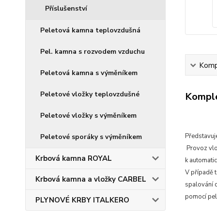
Příslušenství
Peletová kamna teplovzdušná
Pel. kamna s rozvodem vzduchu
Kompl
Peletová kamna s výměníkem
Peletové vložky teplovzdušné
Komple
Peletové vložky s výměníkem
Představuj
Peletové sporáky s výměníkem
Provoz vlož
Krbová kamna ROYAL
k automati
V případě 
Krbová kamna a vložky CARBEL
spalování d
pomocí pel
PLYNOVÉ KRBY ITALKERO