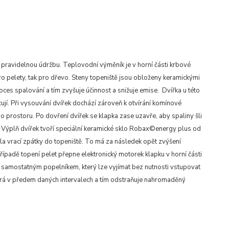
pravidelnou údržbu. Teplovodní výměník je v horní části krbové
pro pelety, tak pro dřevo. Steny topeniště jsou obloženy keramickými
es spalování a tím zvyšuje účinnost a snižuje emise. Dvířka u této
ují. Při vysouvání dvířek dochází zároveň k otvírání komínové
o prostoru. Po dovření dvířek se klapka zase uzavře, aby spaliny šli
y. Výplň dvířek tvoří speciální keramické sklo Robax©energy plus od
epla vrací zpátky do topeniště. To má za následek opět zvýšení
ípadě topení pelet přepne elektronický motorek klapku v horní části
 samostatným popelníkem, který lze vyjímat bez nutnosti vstupovat
vírá v předem daných intervalech a tím odstraňuje nahromaděný