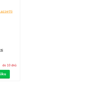
ti
do 10 dnů
šíku