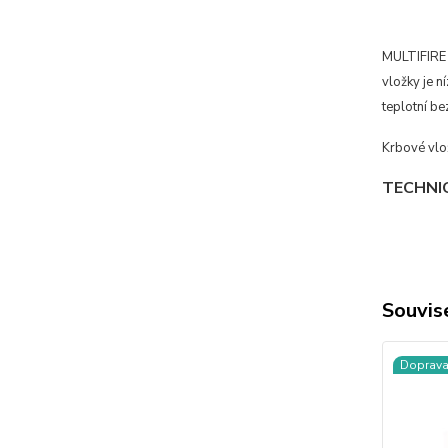
MULTIFIRE 
vložky je n
teplotní be
Krbové vlo
TECHNI
Souvise
Doprav