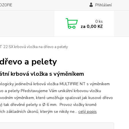
LOZOFIE
Přihlášení
0
ks
za
0,00 Kč
NT 22 SX krbová vložka na dřevo a pelety
dřevo a pelety
átní krbová vložka s výměníkem
logicky jedinečná krbová vložka MULTIFIRE NT s výměníkem
vo a pelety Představujeme Vám unikátní krbovou vložku
ovodním výměníkem, které umožňuje spalovat jak kusové dřevo
ty) tak dřevěné pelety o Ø 6 mm. Provoz vložky kromě
ých základních úkonů, kterým se nikdy ne...
celý popis