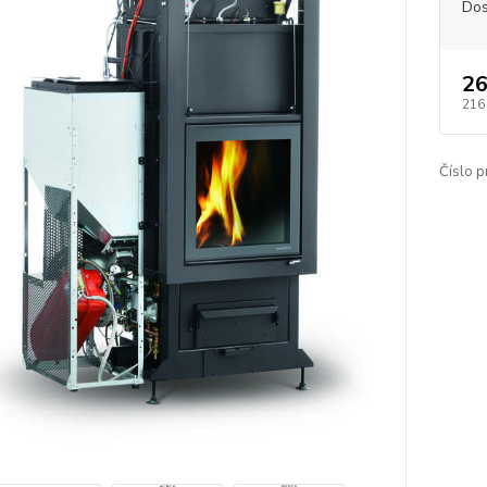
Dos
26
216
Číslo p