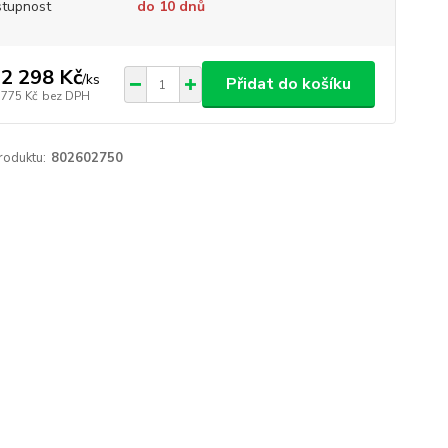
tupnost
do 10 dnů
2 298 Kč
/
ks
Přidat do košíku
 775 Kč
bez DPH
roduktu:
802602750