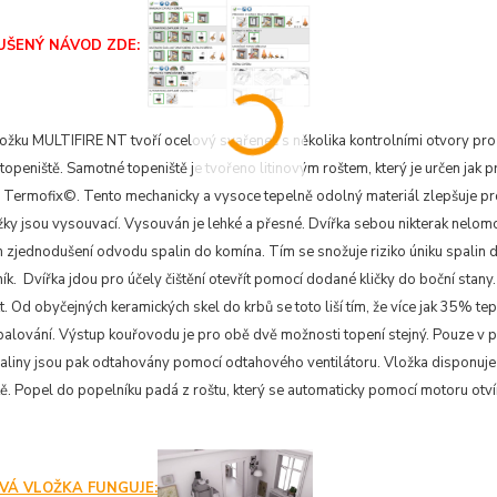
UŠENÝ NÁVOD ZDE:
ožku MULTIFIRE NT tvoří ocelový svařenec s několika kontrolními otvory pro 
topeniště. Samotné topeniště je tvořeno litinovým roštem, který je určen jak 
Termofix©. Tento mechanicky a vysoce tepelně odolný materiál zlepšuje proc
ky jsou vysouvací. Vysouván je lehké a přesné. Dvířka sebou nikterak nelomc
m zjednodušení odvodu spalin do komína. Tím se snožuje riziko úniku spalin d
k. Dvířka jdou pro účely čištění otevřít pomocí dodané kličky do boční stan
t. Od obyčejných keramických skel do krbů se toto liší tím, že více jak 35% t
palování. Výstup kouřovodu je pro obě dvě možnosti topení stejný. Pouze v př
paliny jsou pak odtahovány pomocí odtahového ventilátoru. Vložka disponuje
tě. Popel do popelníku padá z roštu, který se automaticky pomocí motoru ot
VÁ VLOŽKA FUNGUJE: