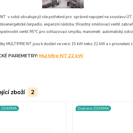
NT v sobě obsahuje již vše potřebné pro správné napojení na soustavu ÚT. Pr
ízkoenergetické čerpadlo, expanzní nádoba, třícestný směšovací ventil zabraňuj
zpečnostní ventil 95°C pro ochlazovací smyčku, manometr, automatický odvzd
žky MULTIFIRE NT jsou k dodání ve verzi 15 kW nebo 22 kW a v provedení zá
CKÉ PAREMETRY:
Multifire NT 22 kW
jící zboží
2
a ZDARMA
Doprava ZDARMA