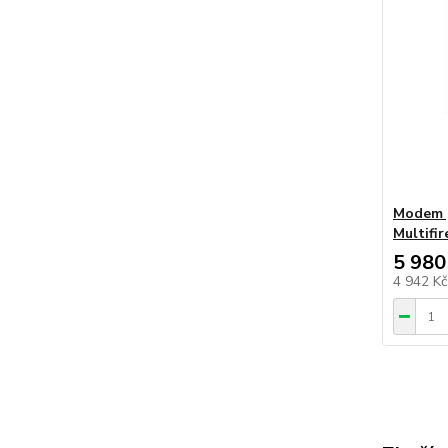
Modem p
Multifir
5 980
4 942 K