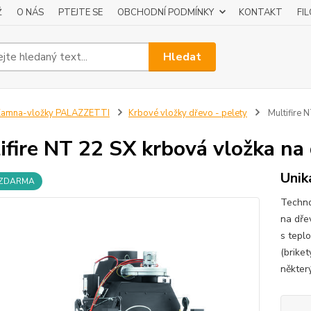
Ž
O NÁS
PTEJTE SE
OBCHODNÍ PODMÍNKY
KONTAKT
FI
Hledat
Kamna-vložky PALAZZETTI
Krbové vložky dřevo - pelety
Multifire 
ifire NT 22 SX krbová vložka na 
Unik
 ZDARMA
Techno
na dře
s tepl
(brike
někter