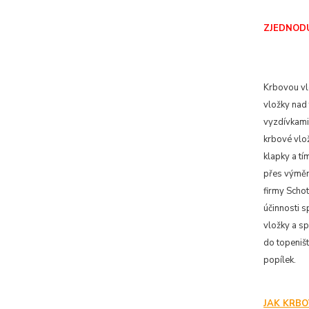
ZJEDNOD
Krbovou vl
vložky nad 
vyzdívkami 
krbové vlož
klapky a tí
přes výmění
firmy Schot
účinnosti s
vložky a s
do topeniš
popílek.
JAK KRBO