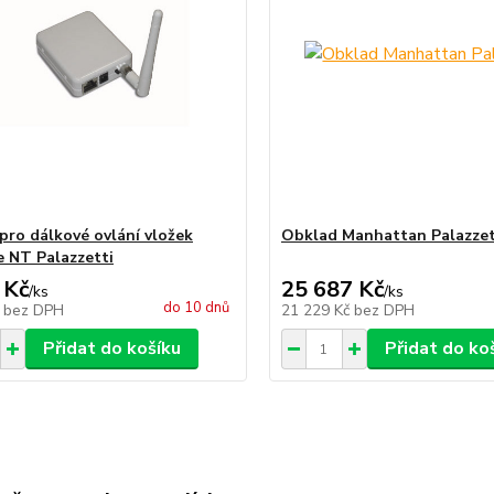
ro dálkové ovlání vložek
Obklad Manhattan Palazzet
e NT Palazzetti
 Kč
25 687 Kč
/
ks
/
ks
do 10 dnů
č
bez DPH
21 229 Kč
bez DPH
Přidat do košíku
Přidat do ko