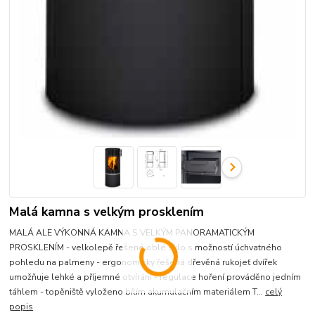
Malá kamna s velkým prosklením
MALÁ ALE VÝKONNÁ KAMNA S VELKÝM PANORAMATICKÝM
PROSKLENÍM - velkolepě řešené oblé sklo s možností úchvatného
pohledu na palmeny - ergonomicky řešená dřevěná rukojeť dvířek
umožňuje lehké a příjemné otvírání - regulace hoření prováděno jedním
táhlem - topěniště vyloženo bílím akumulačním materiálem T...
celý
popis