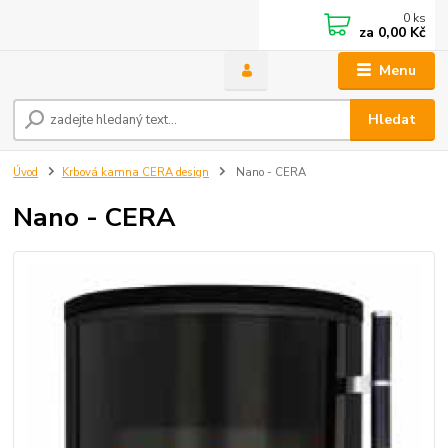
0
ks
za
0,00 Kč
Menu
Hledat
Úvod
Krbová kamna CERA design
Nano - CERA
Nano - CERA