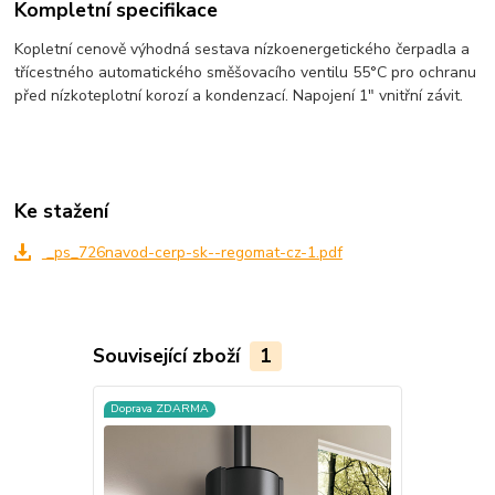
Kompletní specifikace
Kopletní cenově výhodná sestava nízkoenergetického čerpadla a
třícestného automatického směšovacího ventilu 55°C pro ochranu
před nízkoteplotní korozí a kondenzací. Napojení 1" vnitřní závit.
Ke stažení
_ps_726navod-cerp-sk--regomat-cz-1.pdf
Související zboží
1
Doprava ZDARMA