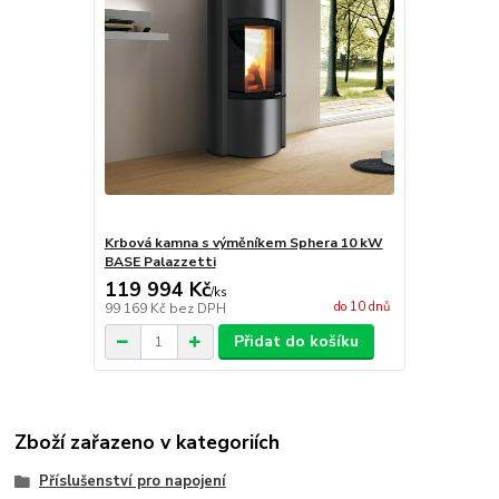
Krbová kamna s výměníkem Sphera 10 kW
BASE Palazzetti
119 994 Kč
/
ks
do 10 dnů
99 169 Kč
bez DPH
Přidat do košíku
Zboží zařazeno v kategoriích
Příslušenství pro napojení