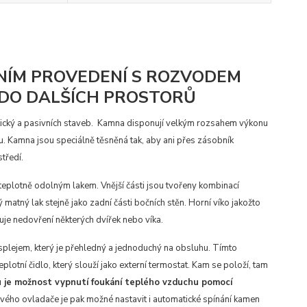
NÍM PROVEDENÍ S ROZVODEM
 DO DALŠÍCH PROSTORŮ
getický a pasivních staveb. Kamna disponují velkým rozsahem výkonu
ru. Kamna jsou speciálně těsněná tak, aby ani přes zásobník
tředí.
teplotně odolným lakem. Vnější části jsou tvořeny kombinací
atný lak stejně jako zadní části bočních stěn. Horní víko jakožto
uje nedovření některých dvířek nebo víka.
ejem, který je přehledný a jednoduchý na obsluhu. Tímto
lotní čidlo, který slouží jako externí termostat. Kam se položí, tam
 je možnost vypnutí foukání teplého vzduchu pomocí
ého ovladače je pak možné nastavit i automatické spínání kamen