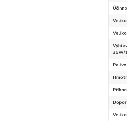
Účinno
Velik
Veliko
Výhřev
35W/
Palivo
Hmotn
Příko
Dopor
Veliko