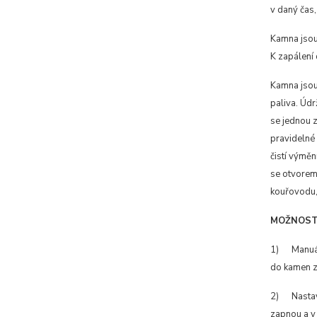
v daný čas
Kamna jsou
K zapálení 
Kamna jsou 
paliva. Údr
se jednou 
pravidelné 
čistí výměn
se otvorem 
kouřovodu, 
MOŽNOST
1) Manuáln
do kamen za
2) Nastave
zapnou a v