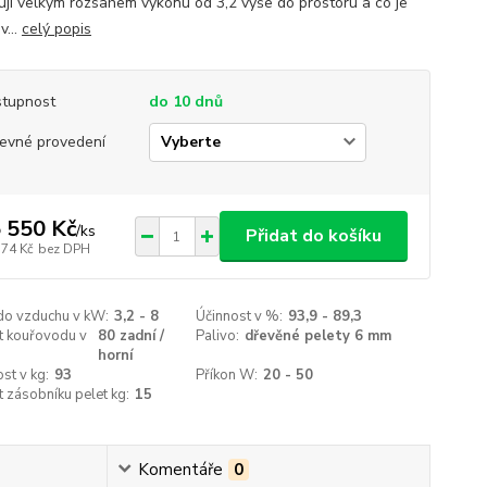
ují velkým rozsahem výkonu od 3,2 výše do prostoru a co je
v...
celý popis
tupnost
do 10 dnů
evné provedení
 550 Kč
/
ks
Přidat do košíku
174 Kč
bez DPH
do vzduchu v kW:
3,2 - 8
Účinnost v %:
93,9 - 89,3
t kouřovodu v
80 zadní /
Palivo:
dřevěné pelety 6 mm
horní
st v kg:
93
Příkon W:
20 - 50
t zásobníku pelet kg:
15
Komentáře
0