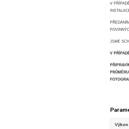
V PŘÍPAD
INSTALAC
PŘEDÁNÍM
POVINNÝC
JSME SCH
V PŘÍPA
PŘIPRAVÍ
PRŮMĚRU 
FOTOGRAF
Param
Výkon