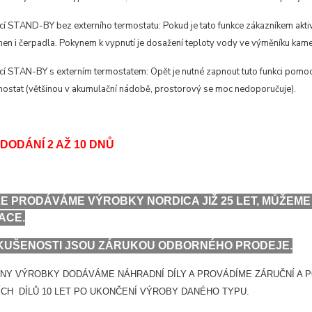
í STAND-BY bez externího termostatu: Pokud je tato funkce zákazníkem akti
men i čerpadla. Pokynem k vypnutí je dosažení teploty vody ve výměníku ka
í STAN-BY s externím termostatem: Opět je nutné zapnout tuto funkci pomoc
rmostat (většinou v akumulační nádobě, prostorový se moc nedoporučuje).
DODÁNÍ 2 AŽ 10 DNŮ
E PRODÁVÁME VÝROBKY NORDICA JIŽ 25 LET, MŮŽE
ACE.
KUŠENOSTI JSOU ZÁRUKOU ODBORNÉHO PRODEJE.
NY VÝROBKY DODÁVÁME NÁHRADNÍ DÍLY A PROVÁDÍME ZÁRUČNÍ A 
CH DÍLŮ 10 LET PO UKONČENÍ VÝROBY DANÉHO TYPU.