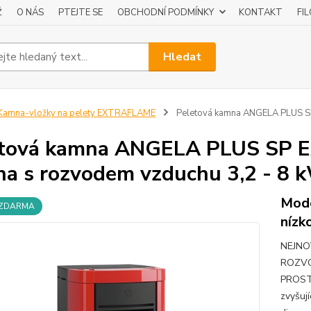
Ž
O NÁS
PTEJTE SE
OBCHODNÍ PODMÍNKY
KONTAKT
FI
Hledat
amna-vložky na pelety EXTRAFLAME
Peletová kamna ANGELA PLUS SP
tová kamna ANGELA PLUS SP Ex
a s rozvodem vzduchu 3,2 - 8 
Mode
 ZDARMA
nízk
NEJNO
ROZVO
PROSTO
zvyšuj