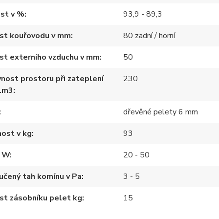
st v %
93,9 - 89,3
ost kouřovodu v mm
80 zadní / horní
st externího vzduchu v mm
50
nost prostoru při zateplení
230
1m3
dřevěné pelety 6 mm
ost v kg
93
n W
20 - 50
učený tah komínu v Pa
3 - 5
st zásobníku pelet kg
15