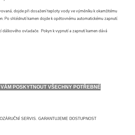
vovaná, dojde při dosažení teploty vody ve výměníku k okamžitému
men. Po shlédnutí kamen dojde k opětovnému automatickému zapnutí.
í dálkového ovladače. Pokyn k vypnutí a zapnutí kamen dává
ME VÁM POSKYTNOUT VŠECHNY POTŘEBNÉ
POZÁRUČNÍ SERVIS. GARANTUJEME DOSTUPNOST