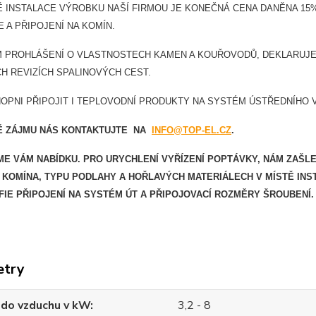
Ě INSTALACE VÝROBKU NAŠÍ FIRMOU JE KONEČNÁ CENA DANĚNA 15% 
E A PŘIPOJENÍ NA KOMÍN.
 PROHLÁŠENÍ O VLASTNOSTECH KAMEN A KOUŘOVODŮ, DEKLARUJEM
H REVIZÍCH SPALINOVÝCH CEST.
OPNI PŘIPOJIT I TEPLOVODNÍ PRODUKTY NA SYSTÉM ÚSTŘEDNÍHO 
DĚ ZÁJMU NÁS KONTAKTUJTE NA
INFO@TOP-EL.CZ
.
ME VÁM NABÍDKU. PRO URYCHLENÍ VYŘÍZENÍ POPTÁVKY, NÁM ZAŠL
KOMÍNA, TYPU PODLAHY A HOŘLAVÝCH MATERIÁLECH V MÍSTĚ INS
IE PŘIPOJENÍ NA SYSTÉM ÚT A PŘIPOJOVACÍ ROZMĚRY ŠROUBENÍ.
etry
 do vzduchu v kW
3,2 - 8