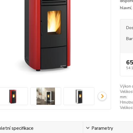
dispon
hlavní, 
Dos
Bar
65
54 
Výkon 
Velikos
mm:
Hmotno
Velikos
etní specifikace
Parametry