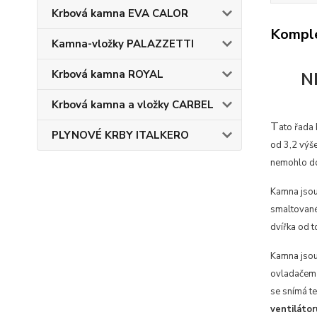
Krbová kamna EVA CALOR
Komple
Kamna-vložky PALAZZETTI
Krbová kamna ROYAL
N
Krbová kamna a vložky CARBEL
T
ato řada 
PLYNOVÉ KRBY ITALKERO
od 3,2 výše
nemohlo doc
Kamna jsou 
smaltovanéh
dvířka od t
Kamna jsou
ovladačem s
se snímá te
ventiláto