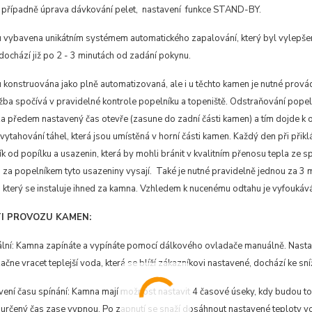
, případně úprava dávkování pelet, nastavení funkce STAND-BY.
 vybavena unikátním systémem automatického zapalování, který byl vylepšen.
dochází již po 2 - 3 minutách od zadání pokynu.
konstruována jako plně automatizovaná, ale i u těchto kamen je nutné provádě
žba spočívá v pravidelné kontrole popelníku a topeniště. Odstraňování popel
za předem nastavený čas otevře (zasune do zadní části kamen) a tím dojde k 
vytahování táhel, která jsou umístěná v horní části kamen. Každý den při přikl
ík od popílku a usazenin, která by mohli bránit v kvalitním přenosu tepla z
za popelníkem tyto usazeniny vysají. Také je nutné pravidelně jednou za 3 mě
který se instaluje ihned za kamna. Vzhledem k nucenému odtahu je vyfoukáván
I PROVOZU KAMEN:
í: Kamna zapínáte a vypínáte pomocí dálkového ovladače manuálně. Nastaví
čne vracet teplejší voda, která se blíží zákazníkovi nastavené, dochází ke sn
ní času spínání: Kamna mají možnost nastavit 4 časové úseky, kdy budou top
 určený čas zase vypnou. Po zapnutí se snaží dosáhnout nastavené teploty v