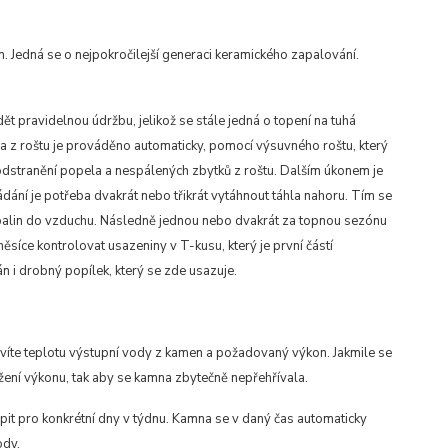
 Jedná se o nejpokročilejší generaci keramického zapalování.
t pravidelnou údržbu, jelikož se stále jedná o topení na tuhá
a z roštu je prováděno automaticky, pomocí výsuvného roštu, který
odstranění popela a nespálených zbytků z roštu. Dalším úkonem je
ádání je potřeba dvakrát nebo třikrát vytáhnout táhla nahoru. Tím se
e spalin do vzduchu. Následně jednou nebo dvakrát za topnou sezónu
síce kontrolovat usazeniny v T-kusu, který je první částí
 i drobný popílek, který se zde usazuje.
te teplotu výstupní vody z kamen a požadovaný výkon. Jakmile se
ížení výkonu, tak aby se kamna zbytečně nepřehřívala.
it pro konkrétní dny v týdnu. Kamna se v daný čas automaticky
ody.