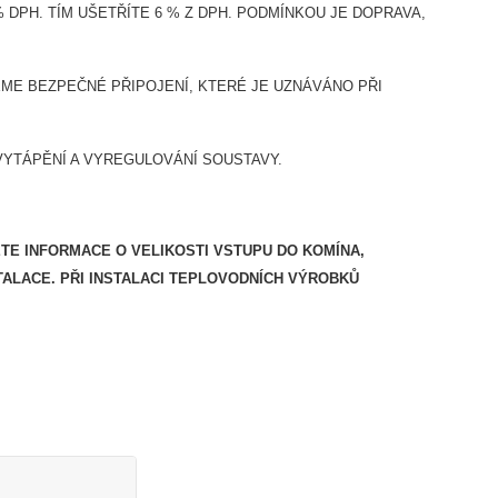
DPH. TÍM UŠETŘÍTE 6 % Z DPH. PODMÍNKOU JE DOPRAVA,
E BEZPEČNÉ PŘIPOJENÍ, KTERÉ JE UZNÁVÁNO PŘI
VYTÁPĚNÍ A VYREGULOVÁNÍ SOUSTAVY.
ETE INFORMACE O VELIKOSTI VSTUPU DO KOMÍNA,
TALACE.
PŘI INSTALACI TEPLOVODNÍCH VÝROBKŮ