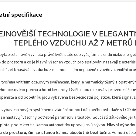
tní specifikace
EJNOVĚJŠÍ TECHNOLOGIE V ELEGANT
TEPLÉHO VZDUCHU AŽ 7 METRŮ
byla zcela nově vyvinuta právě kvůli stále se zvyšujícímu trendu nízkoener
 do prostoru a co je hlavní, všechen vzduch pro spalování nasávají z exterié
házet k nasávání vzduchu z místnosti a tím negativně ovlivňovat vnitřní pros
tvořena vnitřním ocelovým svařencem, který je hermeticky těsný a opatřený 
o ocelového plechu a horní keramiky. Dvířka jsou ocelová v provedení černý m
openiště a od popelníku jsou vybavena bezpečnostní pojistkou, která signaliz
 vybavena novým systémem ovládání pomocí dálkového ovladače s LCD displ
e nastavují všechny potřebné parametry a teploty. Součástí dálkového je i tep
plota, podle které si kamna automaticky upravují svůj výkon.
Hlavní výhodou
ru do prostoru, čím se stanou kamna absolutně bezhlučná.
Pomocí dálkov