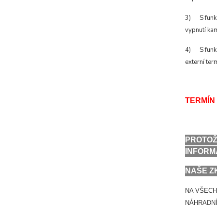
3) S funkc
vypnutí ka
4) S funkc
externí te
TERMÍN 
PROTOŽ
INFORM
NAŠE Z
NA VŠECH
NÁHRADNÍ