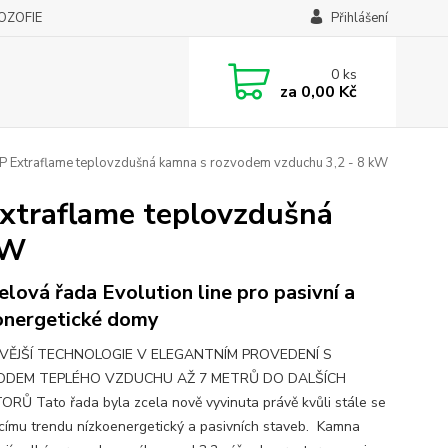
LOZOFIE
Přihlášení
0
ks
za
0,00 Kč
 Extraflame teplovzdušná kamna s rozvodem vzduchu 3,2 - 8 kW
traflame teplovzdušná
kW
lová řada Evolution line pro pasivní a
onergetické domy
VĚJŠÍ TECHNOLOGIE V ELEGANTNÍM PROVEDENÍ S
DEM TEPLÉHO VZDUCHU AŽ 7 METRŮ DO DALŠÍCH
RŮ Tato řada byla zcela nově vyvinuta právě kvůli stále se
ícímu trendu nízkoenergetický a pasivních staveb. Kamna