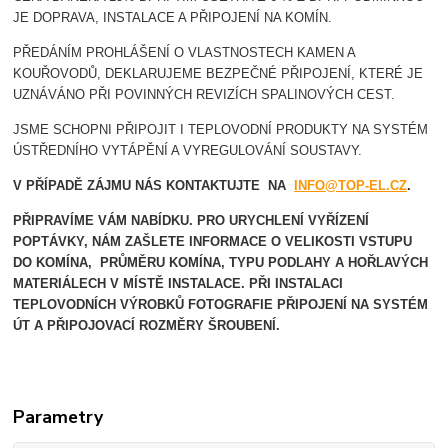
JE DOPRAVA, INSTALACE A PŘIPOJENÍ NA KOMÍN.
PŘEDÁNÍM PROHLÁŠENÍ O VLASTNOSTECH KAMEN A
KOUŘOVODŮ, DEKLARUJEME BEZPEČNÉ PŘIPOJENÍ, KTERÉ JE
UZNÁVÁNO PŘI POVINNÝCH REVIZÍCH SPALINOVÝCH CEST.
JSME SCHOPNI PŘIPOJIT I TEPLOVODNÍ PRODUKTY NA SYSTÉM
ÚSTŘEDNÍHO VYTÁPĚNÍ A VYREGULOVÁNÍ SOUSTAVY.
V PŘÍPADĚ ZÁJMU NÁS KONTAKTUJTE NA
INFO@TOP-EL.CZ
.
PŘIPRAVÍME VÁM NABÍDKU. PRO URYCHLENÍ VYŘÍZENÍ
POPTÁVKY, NÁM ZAŠLETE INFORMACE O VELIKOSTI VSTUPU
DO KOMÍNA, PRŮMĚRU KOMÍNA, TYPU PODLAHY A HOŘLAVÝCH
MATERIÁLECH V MÍSTĚ INSTALACE.
PŘI INSTALACI
TEPLOVODNÍCH VÝROBKŮ FOTOGRAFIE PŘIPOJENÍ NA SYSTÉM
ÚT A PŘIPOJOVACÍ ROZMĚRY ŠROUBENÍ.
Parametry