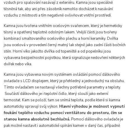
vzduch pro spalování nasávají z exteriéru. Kamna jsou speciálně
těsněná tak, aby ani přes zásobník nemohlo docházet k nasávání
vzduchu z místnosti a tím negativně ovlivňovat vnitřní prostředí.
Kamna jsou tvořena vnitřním ocelovým svařencem, který je hermeticky
těsný a opatřený teplotně odolným lakem. Vnější části jsou tvořeny
kombinací smaltovaného ocelového plechu a horní keramiky. Dvířka
jsou ocelová v provedení černý matný lak stejně jako zadní části bočních
stěn. Horní víko jakožto dvířka od topeniště a od popelníku jsou
vybavena bezpečnostní pojistkou, která signalizuje nedovření některých
dvířek nebo víka.
Kamna jsou vybavena novým systémem ovládání pomocí dálkového
ovladače s LCD displejem, který je přehledný a jednoduchý na obsluhu.
Tímto ovladačem se nastavují všechny potřebné parametry a teploty.
Součástí dálkového je i teplotní čidlo, který slouží jako externí
termostat. Kam se položí, tam se snímá teplota, podle které si kamna
automaticky upravují svůj výkon.
Hlavní výhodou je možnost vypnutí
foukání teplého vzduchu pomocí ventilátoru do prostoru, čím se
stanou kamna absolutně bezhlučná.
Pomocí dálkového ovladače je
pak možné nastavit i automatické spínání kamen v daný čas, případně