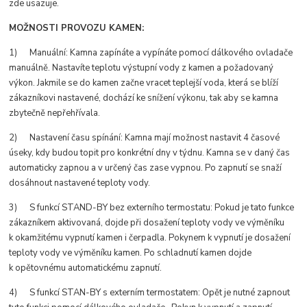
zde usazuje.
MOŽNOSTI PROVOZU KAMEN:
1) Manuální: Kamna zapínáte a vypínáte pomocí dálkového ovladače
manuálně. Nastavíte teplotu výstupní vody z kamen a požadovaný
výkon. Jakmile se do kamen začne vracet teplejší voda, která se blíží
zákazníkovi nastavené, dochází ke snížení výkonu, tak aby se kamna
zbytečně nepřehřívala.
2) Nastavení času spínání: Kamna mají možnost nastavit 4 časové
úseky, kdy budou topit pro konkrétní dny v týdnu. Kamna se v daný čas
automaticky zapnou a v určený čas zase vypnou. Po zapnutí se snaží
dosáhnout nastavené teploty vody.
3) S funkcí STAND-BY bez externího termostatu: Pokud je tato funkce
zákazníkem aktivovaná, dojde při dosažení teploty vody ve výměníku
k okamžitému vypnutí kamen i čerpadla. Pokynem k vypnutí je dosažení
teploty vody ve výměníku kamen. Po schladnutí kamen dojde
k opětovnému automatickému zapnutí.
4) S funkcí STAN-BY s externím termostatem: Opět je nutné zapnout