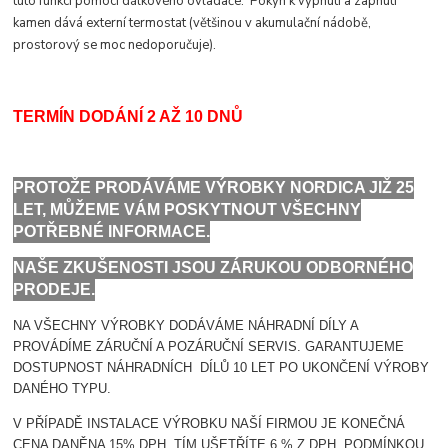
tuto funkci pomocí dálkového ovladače. Pokyn k vypnutí a zapnutí
kamen dává externí termostat (většinou v akumulační nádobě,
prostorový se moc nedoporučuje).
TERMÍN DODÁNÍ 2 AŽ 10 DNŮ
PROTOŽE PRODÁVÁME VÝROBKY NORDICA JIŽ 25
LET, MŮŽEME VÁM POSKYTNOUT VŠECHNY
POTŘEBNÉ INFORMACE.
NAŠE ZKUŠENOSTI JSOU ZÁRUKOU ODBORNÉHO
PRODEJE.
NA VŠECHNY VÝROBKY DODÁVÁME NÁHRADNÍ DÍLY A
PROVÁDÍME ZÁRUČNÍ A POZÁRUČNÍ SERVIS. GARANTUJEME
DOSTUPNOST NÁHRADNÍCH DÍLŮ 10 LET PO UKONČENÍ VÝROBY
DANÉHO TYPU.
V PŘÍPADĚ INSTALACE VÝROBKU NAŠÍ FIRMOU JE KONEČNÁ
CENA DANĚNA 15% DPH. TÍM UŠETŘÍTE 6 % Z DPH. PODMÍNKOU