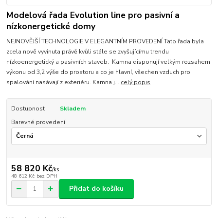
Modelová řada Evolution line pro pasivní a
nízkonergetické domy
NEJNOVĚJŠÍ TECHNOLOGIE V ELEGANTNÍM PROVEDENÍ Tato řada byla
zcela nově vyvinuta právě kvůli stále se zvyšujícímu trendu
nízkoenergetický a pasivních staveb. Kamna disponují velkým rozsahem
výkonu od 3,2 výše do prostoru a co je hlavní, všechen vzduch pro
spalování nasávají z exteriéru. Kamna j...
celý popis
Dostupnost
Skladem
Barevné provedení
58 820 Kč
/
ks
48 612 Kč
bez DPH
Přidat do košíku