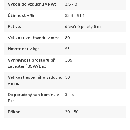
Výkon do vzduchu v kW
2,5 - 8
Účinnost v %
93,8 - 91,1
Palivo
dřevěné pelety 6 mm
Velikost kouřovodu v mm
80
Hmotnost v kg
93
Výhřevnost prostoru při
185
zateplení 35W/1m3
Velikost externího vzduchu
50
v mm
Doporučený tah komínu v
3 - 5
Pa
Příkon
20 - 50