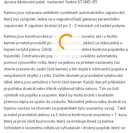
úprava dávkování pelet, nastavení funkce STAND-BY.
Kamna jsou vybavena unikátním systémem automatického zapalování,
který byl vylepšen. Jedná se o nejpokročilejší generaci keramického
zapalování. K zapálení dochází již po 2 - 3 minutách od zadání pokynu.
Kamna jsou konstruována jako plně automatizovaná, ale i u těchto
kamen je nutné provádět pravidelnou údržbu, jelikož se stále jedná o
topení na tuhá paliva. Údržba spočívá v pravidelné kontrole popelníku a
topeniště. Odstraňování popela z roštu je prováděno automaticky,
pomocí výsuvného roštu, který se jednou za předem nastavený čas
otevře (zasune do zadní části kamen) a tím dojde k odstranění popela a
nespálených zbytků z roštu. Dalším úkonem je pravidelné vytahování
táhel, která jsou umístěná v horní části kamen. Každý den při přikládání
je potřeba dvakrát nebo třikrát vytáhnout táhla nahoru. Tím se čistí
výměník od popílku a usazenin, která by mohli bránit v kvalitním
přenosu tepla ze spalin do vzduchu. Následně jednou nebo dvakrát za
topnou sezónu se otvorem za popelníkem tyto usazeniny vysají. Také
je nutné pravidelně jednou za 3 měsíce kontrolovat usazeniny v T-kusu,
který je první částí kouřovodu, který se instaluje ihned za kamna.
Vzhledem k nucenému odtahu je vyfoukáván i drobný popílek, který se