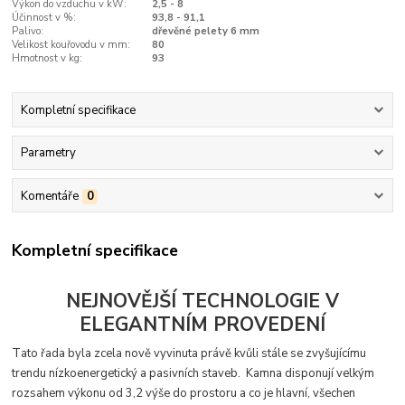
Výkon do vzduchu v kW:
2,5 - 8
Účinnost v %:
93,8 - 91,1
Palivo:
dřevěné pelety 6 mm
Velikost kouřovodu v mm:
80
Hmotnost v kg:
93
Kompletní specifikace
Parametry
Komentáře
0
Kompletní specifikace
NEJNOVĚJŠÍ TECHNOLOGIE V
ELEGANTNÍM PROVEDENÍ
T
ato řada byla zcela nově vyvinuta právě kvůli stále se zvyšujícímu
trendu nízkoenergetický a pasivních staveb. Kamna disponují velkým
rozsahem výkonu od 3,2 výše do prostoru a co je hlavní, všechen