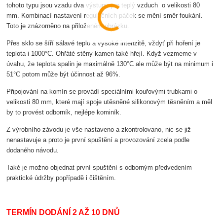
tohoto typu jsou vzadu dva výstupy pro teplý vzduch o velikosti 80
mm. Kombinací nastavení regulačních páček se mění směr foukání.
Toto je znázorněno na přiloženém obrázku.
Přes sklo se šíří sálavé teplo a vysoké intenzitě, vždyť při hoření je
teplota i 1000°C. Ohřáté stěny kamen také hřejí. Když vezmeme v
úvahu, že teplota spalin je maximálně 130°C ale může být na minimum i
51°C potom může být účinnost až 96%.
Připojování na komín se provádí speciálními kouřovými trubkami o
velikosti 80 mm, které mají spoje utěsněné silikonovým těsněním a měl
by to provést odborník, nejlépe kominík.
Z výrobního závodu je vše nastaveno a zkontrolovano, nic se již
nenastavuje a proto je první spuštění a provozování zcela podle
dodaného návodu.
Také je možno objednat první spuštění s odborným předvedením
praktické údržby popřípadě i čištěním.
TERMÍN DODÁNÍ 2 AŽ 10 DNŮ