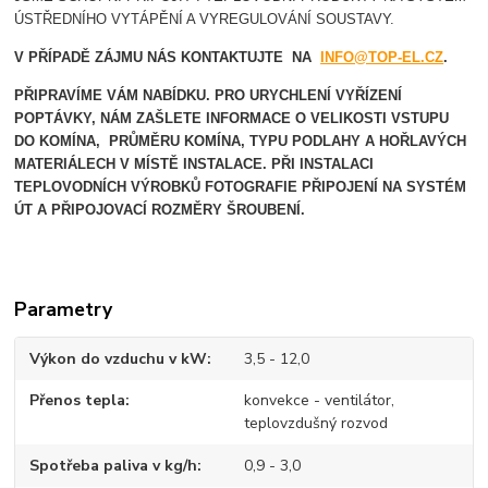
ÚSTŘEDNÍHO VYTÁPĚNÍ A VYREGULOVÁNÍ SOUSTAVY.
V PŘÍPADĚ ZÁJMU NÁS KONTAKTUJTE NA
INFO@TOP-EL.CZ
.
PŘIPRAVÍME VÁM NABÍDKU. PRO URYCHLENÍ VYŘÍZENÍ
POPTÁVKY, NÁM ZAŠLETE INFORMACE O VELIKOSTI VSTUPU
DO KOMÍNA, PRŮMĚRU KOMÍNA, TYPU PODLAHY A HOŘLAVÝCH
MATERIÁLECH V MÍSTĚ INSTALACE.
PŘI INSTALACI
TEPLOVODNÍCH VÝROBKŮ FOTOGRAFIE PŘIPOJENÍ NA SYSTÉM
ÚT A PŘIPOJOVACÍ ROZMĚRY ŠROUBENÍ.
Parametry
Výkon do vzduchu v kW
3,5 - 12,0
Přenos tepla
konvekce - ventilátor,
teplovzdušný rozvod
Spotřeba paliva v kg/h
0,9 - 3,0