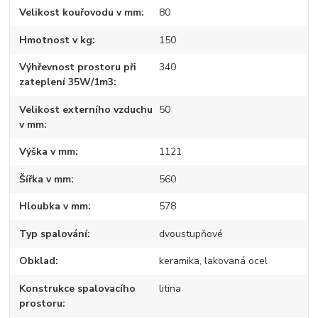
Velikost kouřovodu v mm
80
Hmotnost v kg
150
Výhřevnost prostoru při
340
zateplení 35W/1m3
Velikost externího vzduchu
50
v mm
Výška v mm
1121
Šířka v mm
560
Hloubka v mm
578
Typ spalování
dvoustupňové
Obklad
keramika, lakovaná ocel
Konstrukce spalovacího
litina
prostoru