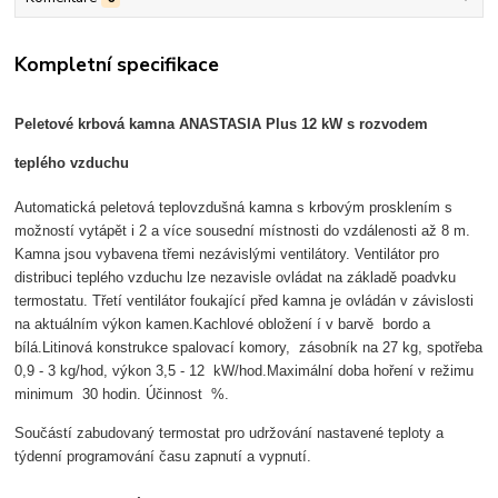
Kompletní specifikace
Peletové krbová kamna ANASTASIA Plus 12 kW s rozvodem
teplého vzduchu
Automatická peletová teplovzdušná kamna s krbovým prosklením s
možností vytápět i 2 a více sousední místnosti do vzdálenosti až 8 m.
Kamna jsou vybavena třemi nezávislými ventilátory. Ventilátor pro
distribuci teplého vzduchu lze nezavisle ovládat na základě poadvku
termostatu. Třetí ventilátor foukající před kamna je ovládán v závislosti
na aktuálním výkon kamen.Kachlové obložení í v barvě bordo a
bílá.Litinová konstrukce spalovací komory, zásobník na 27 kg, spotřeba
0,9 - 3 kg/hod, výkon 3,5 - 12 kW/hod.Maximální doba hoření v režimu
minimum 30 hodin. Účinnost %.
Součástí zabudovaný termostat pro udržování nastavené teploty a
týdenní programování času zapnutí a vypnutí.