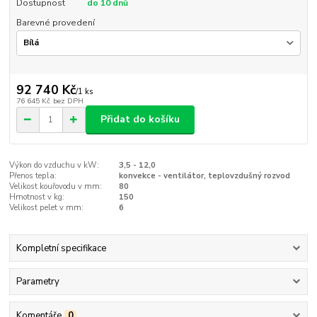
Dostupnost
do 10 dnů
Barevné provedení
92 740 Kč
/
1 ks
76 645 Kč
bez DPH
Přidat do košíku
Výkon do vzduchu v kW:
3,5 - 12,0
Přenos tepla:
konvekce - ventilátor, teplovzdušný rozvod
Velikost kouřovodu v mm:
80
Hmotnost v kg:
150
Velikost pelet v mm:
6
Kompletní specifikace
Parametry
Komentáře
0