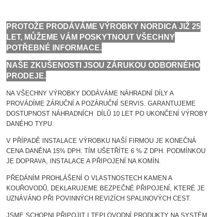
PROTOŽE PRODÁVÁME VÝROBKY NORDICA JIŽ 25
LET, MŮŽEME VÁM POSKYTNOUT VŠECHNY
POTŘEBNÉ INFORMACE.
NAŠE ZKUŠENOSTI JSOU ZÁRUKOU ODBORNÉHO
PRODEJE.
NA VŠECHNY VÝROBKY DODÁVÁME NÁHRADNÍ DÍLY A
PROVÁDÍME ZÁRUČNÍ A POZÁRUČNÍ SERVIS. GARANTUJEME
DOSTUPNOST NÁHRADNÍCH DÍLŮ 10 LET PO UKONČENÍ VÝROBY
DANÉHO TYPU.
V PŘÍPADĚ INSTALACE VÝROBKU NAŠÍ FIRMOU JE KONEČNÁ
CENA DANĚNA 15% DPH. TÍM UŠETŘÍTE 6 % Z DPH. PODMÍNKOU
JE DOPRAVA, INSTALACE A PŘIPOJENÍ NA KOMÍN.
PŘEDÁNÍM PROHLÁŠENÍ O VLASTNOSTECH KAMEN A
KOUŘOVODŮ, DEKLARUJEME BEZPEČNÉ PŘIPOJENÍ, KTERÉ JE
UZNÁVÁNO PŘI POVINNÝCH REVIZÍCH SPALINOVÝCH CEST.
JSME SCHOPNI PŘIPOJIT I TEPLOVODNÍ PRODUKTY NA SYSTÉM