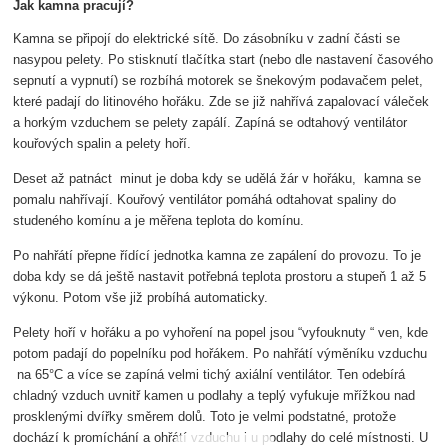
Jak kamna pracují?
Kamna se připojí do elektrické sítě. Do zásobníku v zadní části se
nasypou pelety. Po stisknutí tlačítka start (nebo dle nastavení časového
sepnutí a vypnutí) se rozbíhá motorek se šnekovým podavačem pelet,
které padají do litinového hořáku. Zde se již nahřívá zapalovací váleček
a horkým vzduchem se pelety zapálí. Zapíná se odtahový ventilátor
kouřových spalin a pelety hoří.
Deset až patnáct minut je doba kdy se udělá žár v hořáku, kamna se
pomalu nahřívají. Kouřový ventilátor pomáhá odtahovat spaliny do
studeného komínu a je měřena teplota do komínu.
Po nahřátí přepne řídící jednotka kamna ze zapálení do provozu. To je
doba kdy se dá ještě nastavit potřebná teplota prostoru a stupeň 1 až 5
výkonu. Potom vše již probíhá automaticky.
Pelety hoří v hořáku a po vyhoření na popel jsou “vyfouknuty “ ven, kde
potom padají do popelníku pod hořákem. Po nahřátí výměníku vzduchu
na 65°C a více se zapíná velmi tichý axiální ventilátor. Ten odebírá
chladný vzduch uvnitř kamen u podlahy a teplý vyfukuje mřížkou nad
prosklenými dvířky směrem dolů. Toto je velmi podstatné, protože
dochází k promíchání a ohřátí vzduchu i u podlahy do celé místnosti. U