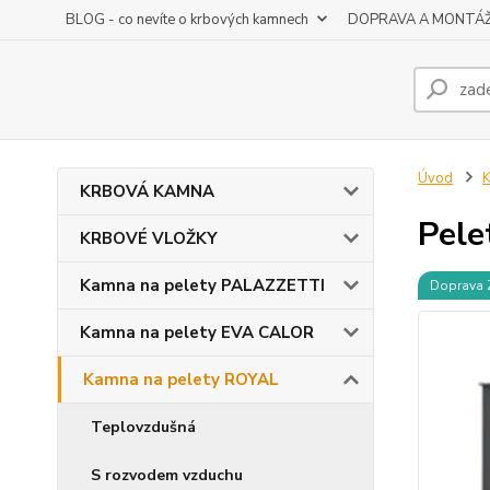
BLOG - co nevíte o krbových kamnech
DOPRAVA A MONTÁ
Úvod
K
KRBOVÁ KAMNA
Pele
KRBOVÉ VLOŽKY
Kamna na pelety PALAZZETTI
Doprava
Kamna na pelety EVA CALOR
Kamna na pelety ROYAL
Teplovzdušná
S rozvodem vzduchu