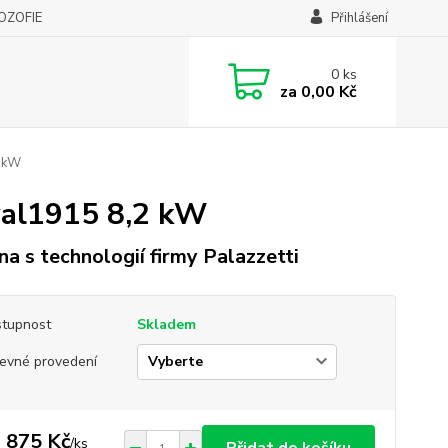
LOZOFIE
Přihlášení
0
ks
za
0,00 Kč
2 kW
al1915 8,2 kW
a s technologií firmy Palazzetti
tupnost
Skladem
evné provedení
 875 Kč
/
ks