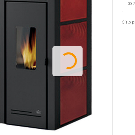
38 
Číslo p