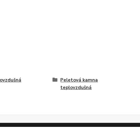
ovzdušná
Peletová kamna
teplovzdušná
Vytvořeno na
Eshop-rychle.cz