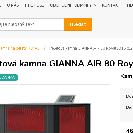
Ž
O NÁS
PTEJTE SE
OBCHODNÍ PODMÍNKY
KONTAKT
FI
Hledat
amna na pelety ROYAL
Peletová kamna GIANNA AIR 80 Royal1915 8,
tová kamna GIANNA AIR 80 Roy
Kamn
 ZDARMA
Dos
Bar
46