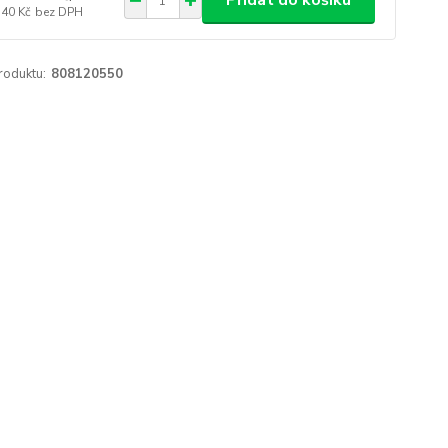
Přidat do košíku
740 Kč
bez DPH
roduktu:
808120550