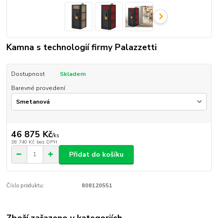
Kamna s technologií firmy Palazzetti
Dostupnost
Skladem
Barevné provedení
46 875 Kč
/
ks
38 740 Kč
bez DPH
Přidat do košíku
Číslo produktu:
808120551