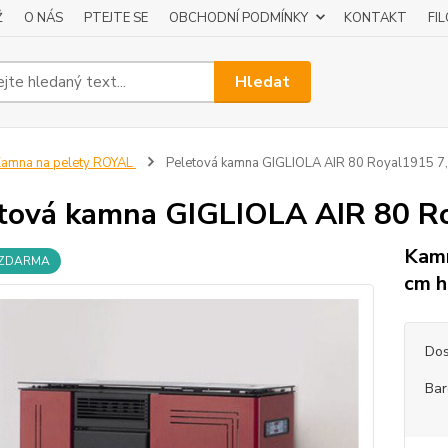
Ž
O NÁS
PTEJTE SE
OBCHODNÍ PODMÍNKY
KONTAKT
FI
Hledat
amna na pelety ROYAL
Peletová kamna GIGLIOLA AIR 80 Royal1915 7
tová kamna GIGLIOLA AIR 80 R
Kamn
 ZDARMA
cm h
Dos
Bar