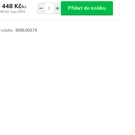
 448 Kč
/
ks
Přidat do košíku
040 Kč
bez DPH
roduktu:
808100370