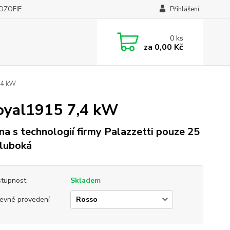
LOZOFIE
Přihlášení
0
ks
za
0,00 Kč
,4 kW
oyal1915 7,4 kW
a s technologií firmy Palazzetti pouze 25
luboká
tupnost
Skladem
evné provedení