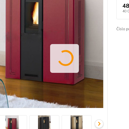
48
40 
Číslo p