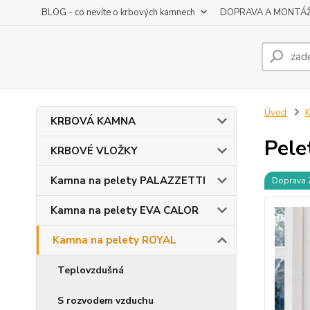
BLOG - co nevíte o krbových kamnech
DOPRAVA A MONTÁ
Úvod
K
KRBOVÁ KAMNA
Pele
KRBOVÉ VLOŽKY
Kamna na pelety PALAZZETTI
Doprava
Kamna na pelety EVA CALOR
Kamna na pelety ROYAL
Teplovzdušná
S rozvodem vzduchu