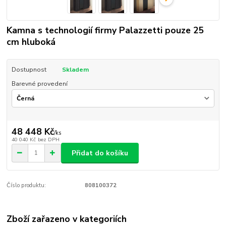
Kamna s technologií firmy Palazzetti pouze 25
cm hluboká
Dostupnost
Skladem
Barevné provedení
48 448 Kč
/
ks
40 040 Kč
bez DPH
Přidat do košíku
Číslo produktu:
808100372
Zboží zařazeno v kategoriích