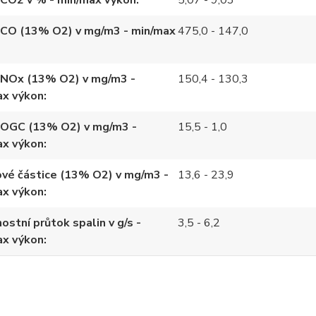
 CO2 v % - min/max výkon
5,07 - 9,03
 CO (13% O2) v mg/m3 - min/max
475,0 - 147,0
 NOx (13% O2) v mg/m3 -
150,4 - 130,3
ax výkon
 OGC (13% O2) v mg/m3 -
15,5 - 1,0
ax výkon
vé částice (13% O2) v mg/m3 -
13,6 - 23,9
ax výkon
stní průtok spalin v g/s -
3,5 - 6,2
ax výkon