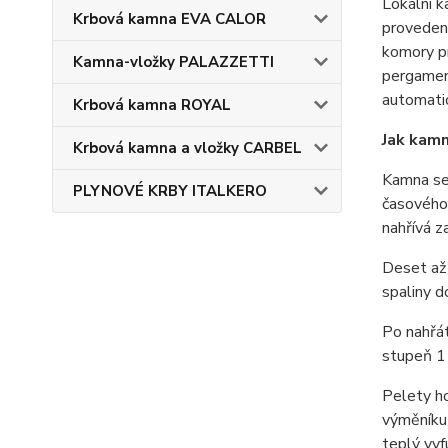
Lokální 
Krbová kamna EVA CALOR
provedení
komory pr
Kamna-vložky PALAZZETTI
pergamena
automatic
Krbová kamna ROYAL
Jak kamn
Krbová kamna a vložky CARBEL
Kamna se 
PLYNOVÉ KRBY ITALKERO
časového 
nahřívá z
Deset až 
spaliny d
Po nahřát
stupeň 1 
Pelety ho
výměníku 
teplý vyf