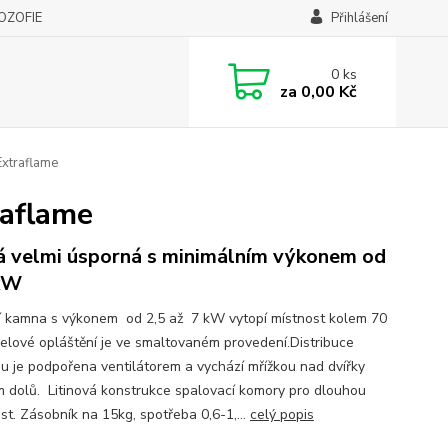
LOZOFIE
Přihlášení
0
ks
za
0,00 Kč
xtraflame
aflame
 velmi úsporná s minimálním výkonem od
kW
í kamna s výkonem od 2,5 až 7 kW vytopí místnost kolem 70
elové opláštění je ve smaltovaném provedení.Distribuce
u je podpořena ventilátorem a vychází mřížkou nad dvířky
 dolů. Litinová konstrukce spalovací komory pro dlouhou
st. Zásobník na 15kg, spotřeba 0,6-1,...
celý popis