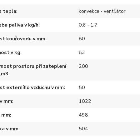
s tepla
konvekce - ventilátor
ba paliva v kg/h
0,6 - 1,7
ost kouřovodu v mm
80
ost v kg
83
nost prostoru při zateplení
200
1m3
st externího vzduchu v mm
50
 v mm
1022
v mm
498
ka v mm
504