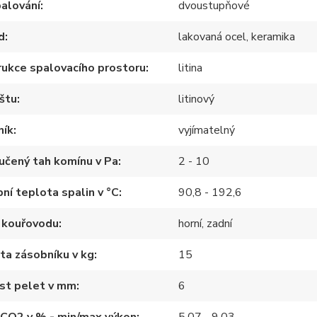
alování
dvoustupňové
d
lakovaná ocel, keramika
ukce spalovacího prostoru
litina
štu
litinový
ník
vyjímatelný
učený tah komínu v Pa
2 - 10
ní teplota spalin v °C
90,8 - 192,6
 kouřovodu
horní, zadní
ta zásobníku v kg
15
st pelet v mm
6