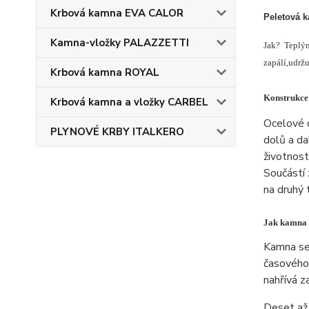
Krbová kamna EVA CALOR
Peletová k
Kamna-vložky PALAZZETTI
Jak? Teplým
zapálí,udržu
Krbová kamna ROYAL
Konstrukce
Krbová kamna a vložky CARBEL
Ocelové o
PLYNOVÉ KRBY ITALKERO
dolů a da
životnost
Součástí 
na druhý 
Jak kamna 
Kamna se 
časového 
nahřívá z
Deset až 