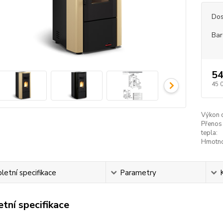
Dos
Bar
54
45 
Výkon 
Přenos
tepla:
Hmotno
etní specifikace
Parametry
tní specifikace