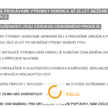
E PRODÁVÁME VÝROBKY NORDICA JIŽ 25 LET, MŮŽE
ACE.
KUŠENOSTI JSOU ZÁRUKOU ODBORNÉHO PRODEJE.
NY VÝROBKY DODÁVÁME NÁHRADNÍ DÍLY A PROVÁDÍME ZÁRUČNÍ A 
CH DÍLŮ 10 LET PO UKONČENÍ VÝROBY DANÉHO TYPU.
Ě INSTALACE VÝROBKU NAŠÍ FIRMOU JE KONEČNÁ CENA DANĚNA 15% 
E A PŘIPOJENÍ NA KOMÍN.
 PROHLÁŠENÍ O VLASTNOSTECH KAMEN A KOUŘOVODŮ, DEKLARUJEM
H REVIZÍCH SPALINOVÝCH CEST.
OPNI PŘIPOJIT I TEPLOVODNÍ PRODUKTY NA SYSTÉM ÚSTŘEDNÍHO 
DĚ ZÁJMU NÁS KONTAKTUJTE NA
INFO@TOP-EL.CZ
.
ME VÁM NABÍDKU. PRO URYCHLENÍ VYŘÍZENÍ POPTÁVKY, NÁM ZAŠL