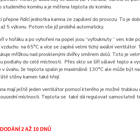
o studeného komínu a je měřena teplota do komínu.
í přepne řídící jednotka kamna ze zapálení do provozu. To je do
až 5 výkonu. Potom vše již probíhá automaticky.
ří v hořáku a po vyhoření na popel jsou “vyfouknuty “ ven, kde 
vzduchu na 65°C a více se zapíná velmi tichý axiální ventilátor.
ukuje mřížkou nad prosklenými dvířky směrem dolů. Toto je velmi
 u podlahy do celé místnosti. Přes sklo se šíří sálavé teplo a vy
v úvahu, že teplota spalin je maximálně 130°C ale může být n
áté stěny kamen také hřejí.
a mají ještě jeden ventilátor pomocí kterého je možné trubkou 
sousední místnosti. Teplota se také dá regulovat samostatně te
DODÁNÍ 2 AŽ 10 DNŮ