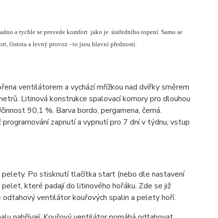
adno a rychle se provede komfort jako je ústředního topení. Samo se
, čistota a levný provoz - to jsou hlavní přednosti.
pořena ventilátorem a vychází mřížkou nad dvířky směrem
metrů. Litinová konstrukce spalovací komory pro dlouhou
činnost 90,1 %. Barva bordo, pergamena, černá.
programování zapnutí a vypnutí pro 7 dní v týdnu, vstup
 pelety. Po stisknutí tlačítka start (nebo dle nastavení
let, které padají do litinového hořáku. Zde se již
 odtahový ventilátor kouřových spalin a pelety hoří.
alu nahřívají. Kouřový ventilátor pomáhá odtahovat