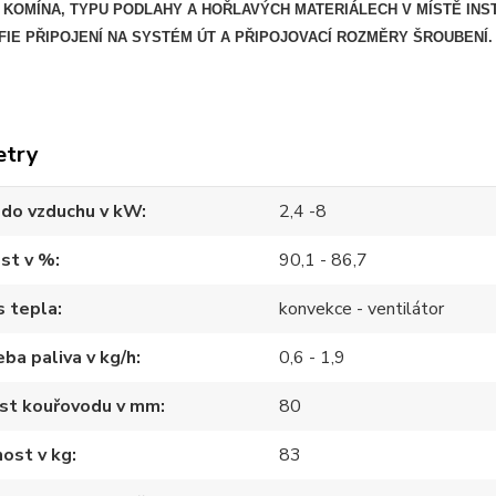
KOMÍNA, TYPU PODLAHY A HOŘLAVÝCH MATERIÁLECH V MÍSTĚ INS
IE PŘIPOJENÍ NA SYSTÉM ÚT A PŘIPOJOVACÍ ROZMĚRY ŠROUBENÍ.
etry
 do vzduchu v kW
2,4 -8
st v %
90,1 - 86,7
s tepla
konvekce - ventilátor
ba paliva v kg/h
0,6 - 1,9
ost kouřovodu v mm
80
ost v kg
83