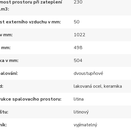
nost prostoru při zateplení
230
1m3
st externího vzduchu v mm
50
 v mm
1022
v mm
498
ka v mm
504
alování
dvoustupňové
d
lakovaná ocel, keramika
ukce spalovacího prostoru
litina
štu
litinový
ník
vyjímatelný