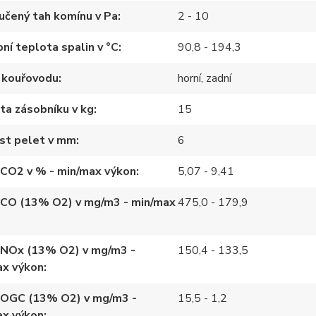
učený tah komínu v Pa
2 - 10
ní teplota spalin v °C
90,8 - 194,3
 kouřovodu
horní, zadní
ta zásobníku v kg
15
st pelet v mm
6
 CO2 v % - min/max výkon
5,07 - 9,41
 CO (13% O2) v mg/m3 - min/max
475,0 - 179,9
 NOx (13% O2) v mg/m3 -
150,4 - 133,5
ax výkon
 OGC (13% O2) v mg/m3 -
15,5 - 1,2
ax výkon