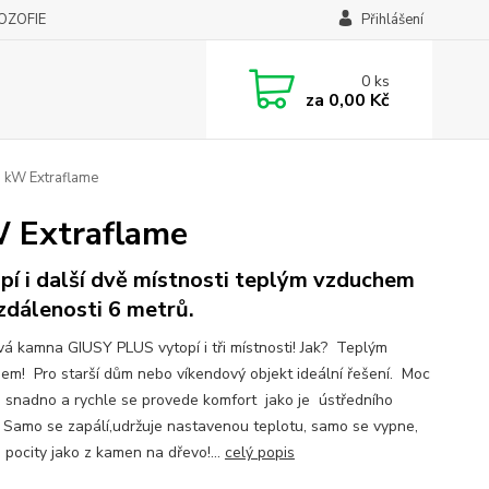
LOZOFIE
Přihlášení
0
ks
za
0,00 Kč
8 kW Extraflame
W Extraflame
pí i další dvě místnosti teplým vzduchem
zdálenosti 6 metrů.
vá kamna GIUSY PLUS vytopí i tři místnosti! Jak? Teplým
em! Pro starší dům nebo víkendový objekt ideální řešení. Moc
í, snadno a rychle se provede komfort jako je ústředního
. Samo se zapálí,udržuje nastavenou teplotu, samo se vypne,
 pocity jako z kamen na dřevo!...
celý popis