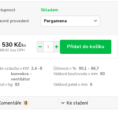
tupnost
Skladem
evné provedení
 530 Kč
/
ks
Přidat do košíku
066 Kč
bez DPH
do vzduchu v kW:
2,4 -8
Účinnost v %:
90,1 - 86,7
konvekce -
Velikost kouřovodu v mm:
80
ventilátor
st v kg:
83
Velikost pelet v mm:
6
Komentáře
0
Ke stažení