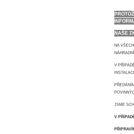
PROTOŽ
INFORM
NAŠE Z
NA VŠECH
NÁHRADNÍ
V PŘÍPAD
INSTALAC
PŘEDÁNÍM
POVINNÝC
JSME SCH
V PŘÍPA
PŘIPRAVÍ