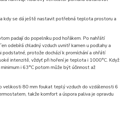
ba kdy se dá ještě nastavit potřebná teplota prostoru a
potom padají do popelníku pod hořákem. Po nahřátí
 Ten odebírá chladný vzduch uvnitř kamen u podlahy a
 podstatné, protože dochází k promíchání a ohřátí
soké intenzitě, vždyť při hoření je teplota i 1000°C. Když
a minimum i 63°C potom může být účinnost až
o velikosti 80 mm foukat teplý vzduch do vzdálenosti 6
rmostatem, takže komfort a úspora paliva je opravdu