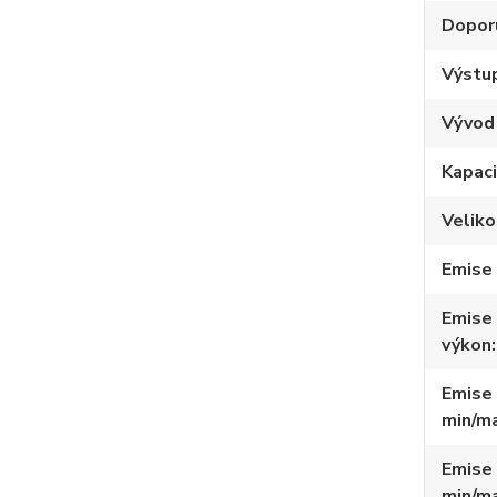
Dopor
Výstup
Vývod
Kapaci
Veliko
Emise
Emise
výkon
Emise
min/m
Emise
min/m