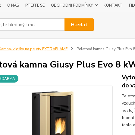
Ž
O NÁS
PTEJTE SE
OBCHODNÍ PODMÍNKY
KONTAKT
FI
Hledat
amna-vložky na pelety EXTRAFLAME
Peletová kamna Giusy Plus Evo 
tová kamna Giusy Plus Evo 8 k
Vyto
 ZDARMA
do v
Peleto
vzduch
nestoj
topení
teplo a