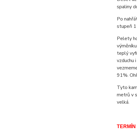
spaliny d
Po nahřát
stupeň 1 
Pelety ho
výměníku 
teplý vyf
vzduchu i
vezmeme 
91%. Ohř
Tyto kamn
metrů v 
velká.
TERMÍN 