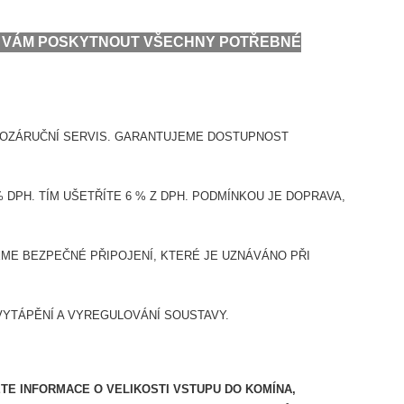
ME VÁM POSKYTNOUT VŠECHNY POTŘEBNÉ
POZÁRUČNÍ SERVIS. GARANTUJEME DOSTUPNOST
DPH. TÍM UŠETŘÍTE 6 % Z DPH. PODMÍNKOU JE DOPRAVA,
E BEZPEČNÉ PŘIPOJENÍ, KTERÉ JE UZNÁVÁNO PŘI
VYTÁPĚNÍ A VYREGULOVÁNÍ SOUSTAVY.
ETE INFORMACE O VELIKOSTI VSTUPU DO KOMÍNA,