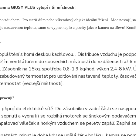
amna GIUSY PLUS vytopí i tři místnosti!
 vzduchem! Pro starší dům nebo víkendový objekt ideální řešení. Moc nestojí, sn
je nastavenou teplotu, samo se vypne, teplo a pocity jako z kamen na dřevo! Komfort
:
pláštění s horní deskou kachlovou. . Distribuce vzduchu je pod
lším ventilátorem do sousedních místností do vzdálenosti až 6 
. Zásobník na 15kg, spotřeba 0,6-1,9 kg/hod, výkon 2,4-8 kW. Ú
zabudovaný termostat pro udržování nastavené teploty, časovač 
termostat (vedlejší místnosti).
pracují?
připojí do elektrické sítě. Do zásobníku v zadní části se nasypou
sepnutí a vypnutí) se rozbíhá motorek se šnekovým podavačem pe
apalovací váleček a horkým vzduchem se pelety zapálí. Zapíná se
patnáct minut je doba kdy se udělá žár v hořáku, kamna se pom