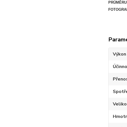
PRŮMĚRU 
FOTOGRAF
Param
Výkon
Účinno
Přeno
Spotře
Velik
Hmotn