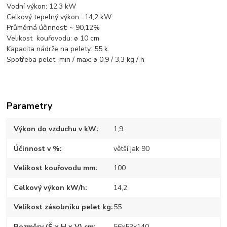
Vodní výkon:
12,3 kW
Celkový tepelný výkon :
14,2 kW
Průměrná účinnost:
~ 90,12%
Velikost kouřovodu:
ø 10 cm
Kapacita nádrže na pelety:
55 k
Spotřeba pelet min / max:
ø 0,9 / 3,3 kg / h
Parametry
Výkon do vzduchu v kW
1,9
Účinnost v %
větší jak 90
Velikost kouřovodu mm
100
Celkový výkon kW/h
14,2
Velikost zásobníku pelet kg
55
Rozměry (Š x H x V) cm
56x53x140