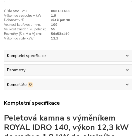
Číslo produktu:
808131411
Výkon do vzduchu v kW:
1,9
Účinnost v %:
větší jak 90
Velikost kouřovodu mm:
100
Velikost zásobníku pelet kg:
55
Rozměry (Š x H x V) cm:
56x53x140
Výkon do vody kW/h:
12,3
Kompletní specifikace
Parametry
Komentáře
0
Kompletní specifikace
Peletová kamna s výměníkem
ROYAL IDRO 140, výkon 12,3 kW