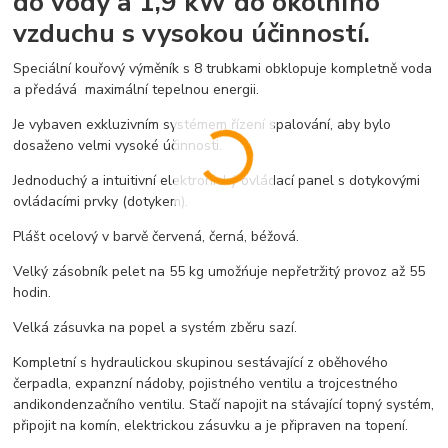
do vody a 1,9 kW do okolního
vzduchu s vysokou účinností.
Speciální kouřový výměník s 8 trubkami obklopuje kompletně voda
a předává maximální tepelnou energii.
Je vybaven exkluzivním systémem řízení spalování, aby bylo
dosaženo velmi vysoké účinnosti.
Jednoduchý a intuitivní elektronický ovládací panel s dotykovými
ovládacími prvky (dotykem).
Plášt ocelový v barvě červená, černá, béžová.
Velký zásobník pelet na 55 kg umožńuje nepřetržitý provoz až 55
hodin.
Velká zásuvka na popel a systém zběru sazí.
Kompletní s hydraulickou skupinou sestávající z oběhového
čerpadla, expanzní nádoby, pojistného ventilu a trojcestného
andikondenzačního ventilu. Stačí napojit na stávající topný systém,
připojit na komín, elektrickou zásuvku a je připraven na topení.