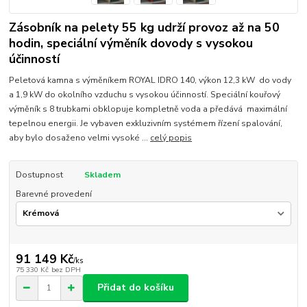
Zásobník na pelety 55 kg udrží provoz až na 50
hodin, speciální výměník dovody s vysokou
účinností
Peletová kamna s výměníkem ROYAL IDRO 140, výkon 12,3 kW do vody
a 1,9 kW do okolního vzduchu s vysokou účinností. Speciální kouřový
výměník s 8 trubkami obklopuje kompletně voda a předává maximální
tepelnou energii. Je vybaven exkluzivním systémem řízení spalování,
aby bylo dosaženo velmi vysoké ...
celý popis
Dostupnost
Skladem
Barevné provedení
91 149 Kč
/
ks
75 330 Kč
bez DPH
Přidat do košíku