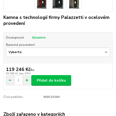
Kamna s technologií firmy Palazzetti v ocelovém
provedení
Dostupnost
Skladem
Barevné provedení
119 246 Kč
/
ks
98 550 Kč
bez DPH
Přidat do košíku
Číslo produktu:
808131560
Zboží zařazeno v kategoriích