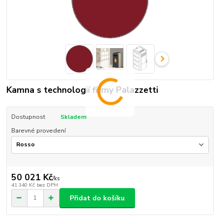
Kamna s technologií firmy Palazzetti
Dostupnost
Skladem
Barevné provedení
50 021 Kč
/
ks
41 340 Kč
bez DPH
Přidat do košíku