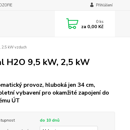
LOZOFIE
Přihlášení
0
ks
za
0,00 Kč
, 2,5 kW vzduch
l H2O 9,5 kW, 2,5 kW
matický provoz, hluboká jen 34 cm,
letní vybavení pro okamžité zapojení do
tému ÚT
tupnost
do 10 dnů