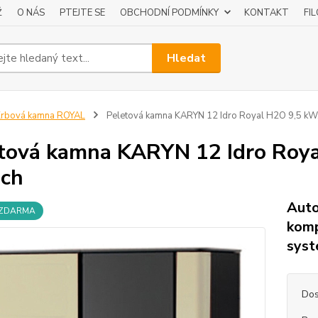
Ž
O NÁS
PTEJTE SE
OBCHODNÍ PODMÍNKY
KONTAKT
FI
Hledat
Krbová kamna ROYAL
Peletová kamna KARYN 12 Idro Royal H2O 9,5 kW
tová kamna KARYN 12 Idro Roya
ch
Auto
 ZDARMA
komp
sys
Dos