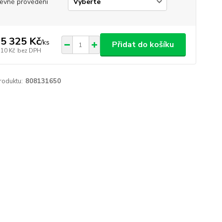
evné provedení
5 325 Kč
/
ks
Přidat do košíku
310 Kč
bez DPH
roduktu:
808131650