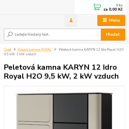
0
ks
za
0,00 Kč
Menu
Hledat
Úvod
Krbová kamna ROYAL
Peletová kamna KARYN 12 Idro Royal H2O
9,5 kW, 2 kW vzduch
Peletová kamna KARYN 12 Idro
Royal H2O 9,5 kW, 2 kW vzduch