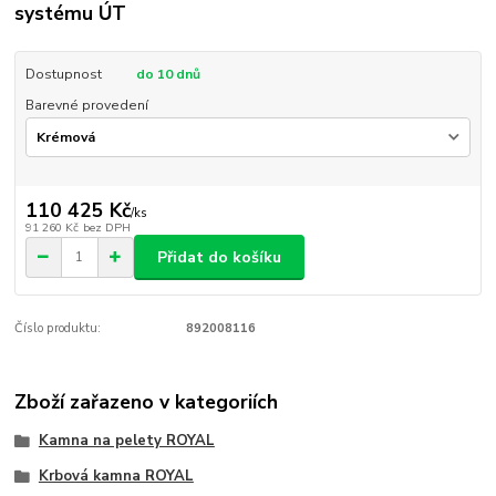
systému ÚT
Dostupnost
do 10 dnů
Barevné provedení
110 425 Kč
/
ks
91 260 Kč
bez DPH
Přidat do košíku
Číslo produktu:
892008116
Zboží zařazeno v kategoriích
Kamna na pelety ROYAL
Krbová kamna ROYAL