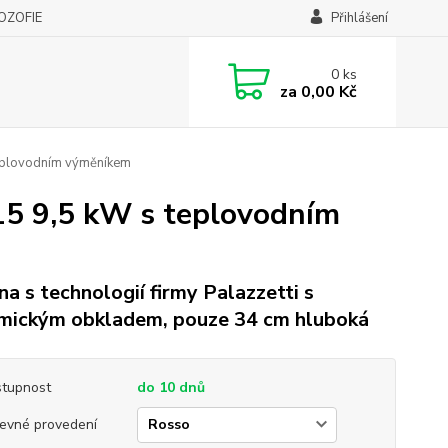
LOZOFIE
Přihlášení
0
ks
za
0,00 Kč
eplovodním výměníkem
5 9,5 kW s teplovodním
a s technologií firmy Palazzetti s
mickým obkladem, pouze 34 cm hluboká
tupnost
do 10 dnů
evné provedení