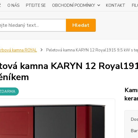
Ž
O NÁS
PTEJTE SE
OBCHODNÍ PODMÍNKY
KONTAKT
FI
Hledat
Krbová kamna ROYAL
Peletová kamna KARYN 12 Royal1915 9,5 kW s t
tová kamna KARYN 12 Royal191
ěníkem
Kamn
 ZDARMA
kera
Dos
Bar