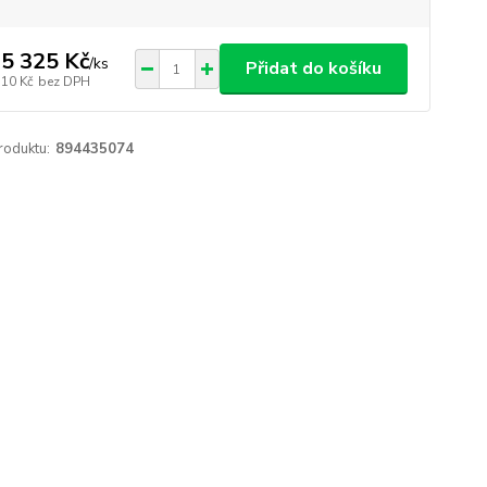
5 325 Kč
/
ks
Přidat do košíku
310 Kč
bez DPH
roduktu:
894435074