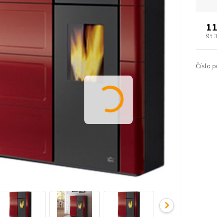
11
95 
Číslo p