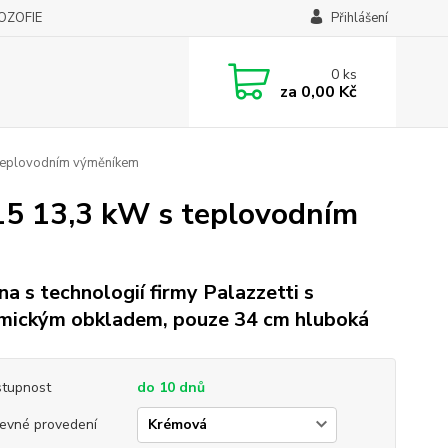
LOZOFIE
Přihlášení
0
ks
za
0,00 Kč
teplovodním výměníkem
5 13,3 kW s teplovodním
a s technologií firmy Palazzetti s
mickým obkladem, pouze 34 cm hluboká
tupnost
do 10 dnů
evné provedení