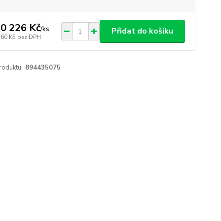
0 226 Kč
/
ks
Přidat do košíku
360 Kč
bez DPH
roduktu:
894435075