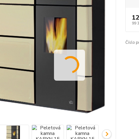
12
99 
Číslo p