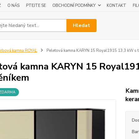
Ž
O NÁS
PTEJTE SE
OBCHODNÍ PODMÍNKY
KONTAKT
FI
Hledat
Krbová kamna ROYAL
Peletová kamna KARYN 15 Royal1915 13,3 kW s 
tová kamna KARYN 15 Royal191
ěníkem
Kamn
 ZDARMA
kera
Dos
Bar