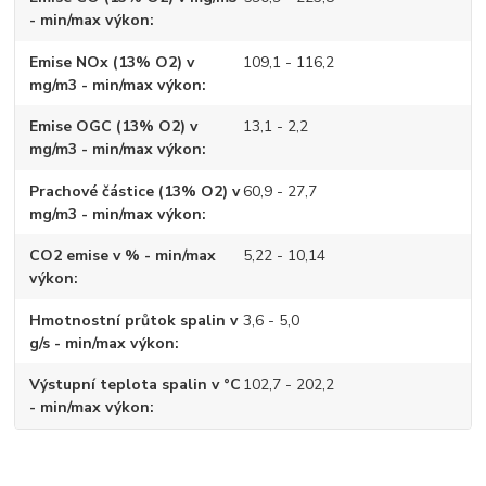
- min/max výkon
Emise NOx (13% O2) v
109,1 - 116,2
mg/m3 - min/max výkon
Emise OGC (13% O2) v
13,1 - 2,2
mg/m3 - min/max výkon
Prachové částice (13% O2) v
60,9 - 27,7
mg/m3 - min/max výkon
CO2 emise v % - min/max
5,22 - 10,14
výkon
Hmotnostní průtok spalin v
3,6 - 5,0
g/s - min/max výkon
Výstupní teplota spalin v °C
102,7 - 202,2
- min/max výkon