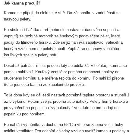
Jak kamna pracují?
Kamna se připojí do elektrické sítě. Do zásobníku v zadní části se
nasypou pelety.
Po stisknutí tlačítka start (nebo dle nastavení časového sepnutí a
vypnutí) se rozbíhá motorek se šnekovým podavačem pelet, které
padají do litinového hořáku. Zde se již nahřívá zapalovací váleček a
horkým vzduchem se pelety zapálí. Zapíná se odtahový ventilátor
kouřových spalin a pelety hoří.
Deset až patnáct minut je doba kdy se udělá žár v hořáku, kamna se
pomalu nahřívají. Kouřový ventilátor pomáhá odtahovat spaliny do
studeného komínu a je měřena teplota do komínu. Po nahřátí přepne
řídící jednotka kamna ze zapálení do provozu.
To je doba kdy se dá ještě nastavit potřebná teplota prostoru a stupeň 1
až 5 výkonu. Potom vše již probíhá automaticky.Pelety hoří v hořáku a
po vyhoření na popel jsou “vyfouknuty “ ven, kde potom padají do
popelníku pod hořákem.
Po nahřátí výměníku vzduchu na 65°C a více se zapíná velmi tichý
axiální ventilátor. Ten odebírá chladný vzduch uvnitř kamen u podlahy a