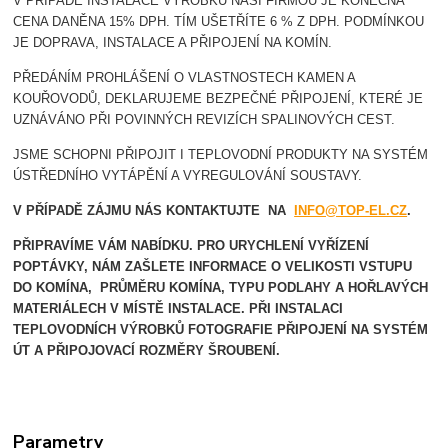
V PŘÍPADĚ INSTALACE VÝROBKU NAŠÍ FIRMOU JE KONEČNÁ
CENA DANĚNA 15% DPH. TÍM UŠETŘÍTE 6 % Z DPH. PODMÍNKOU
JE DOPRAVA, INSTALACE A PŘIPOJENÍ NA KOMÍN.
PŘEDÁNÍM PROHLÁŠENÍ O VLASTNOSTECH KAMEN A
KOUŘOVODŮ, DEKLARUJEME BEZPEČNÉ PŘIPOJENÍ, KTERÉ JE
UZNÁVÁNO PŘI POVINNÝCH REVIZÍCH SPALINOVÝCH CEST.
JSME SCHOPNI PŘIPOJIT I TEPLOVODNÍ PRODUKTY NA SYSTÉM
ÚSTŘEDNÍHO VYTÁPĚNÍ A VYREGULOVÁNÍ SOUSTAVY.
V PŘÍPADĚ ZÁJMU NÁS KONTAKTUJTE NA
INFO@TOP-EL.CZ
.
PŘIPRAVÍME VÁM NABÍDKU. PRO URYCHLENÍ VYŘÍZENÍ
POPTÁVKY, NÁM ZAŠLETE INFORMACE O VELIKOSTI VSTUPU
DO KOMÍNA, PRŮMĚRU KOMÍNA, TYPU PODLAHY A HOŘLAVÝCH
MATERIÁLECH V MÍSTĚ INSTALACE.
PŘI INSTALACI
TEPLOVODNÍCH VÝROBKŮ FOTOGRAFIE PŘIPOJENÍ NA SYSTÉM
ÚT A PŘIPOJOVACÍ ROZMĚRY ŠROUBENÍ.
Parametry