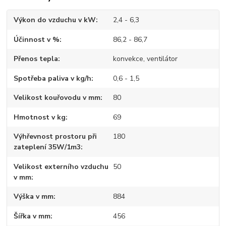
Výkon do vzduchu v kW
2,4 - 6,3
Účinnost v %
86,2 - 86,7
Přenos tepla
konvekce, ventilátor
Spotřeba paliva v kg/h
0,6 - 1,5
Velikost kouřovodu v mm
80
Hmotnost v kg
69
Výhřevnost prostoru při
180
zateplení 35W/1m3
Velikost externího vzduchu
50
v mm
Výška v mm
884
Šířka v mm
456