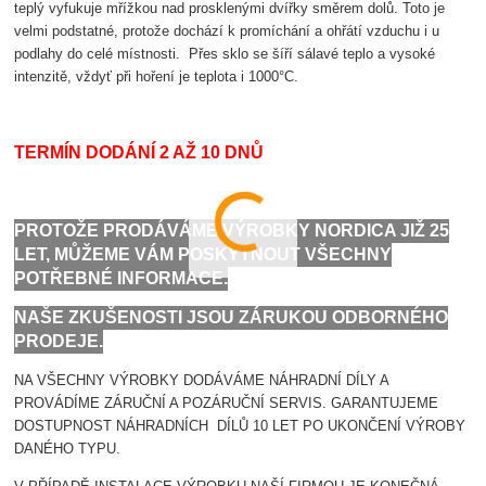
teplý vyfukuje mřížkou nad prosklenými dvířky směrem dolů. Toto je
velmi podstatné, protože dochází k promíchání a ohřátí vzduchu i u
podlahy do celé místnosti. Přes sklo se šíří sálavé teplo a vysoké
intenzitě, vždyť při hoření je teplota i 1000°C.
TERMÍN DODÁNÍ 2 AŽ 10 DNŮ
PROTOŽE PRODÁVÁME VÝROBKY NORDICA JIŽ 25
LET, MŮŽEME VÁM POSKYTNOUT VŠECHNY
POTŘEBNÉ INFORMACE.
NAŠE ZKUŠENOSTI JSOU ZÁRUKOU ODBORNÉHO
PRODEJE.
NA VŠECHNY VÝROBKY DODÁVÁME NÁHRADNÍ DÍLY A
PROVÁDÍME ZÁRUČNÍ A POZÁRUČNÍ SERVIS. GARANTUJEME
DOSTUPNOST NÁHRADNÍCH DÍLŮ 10 LET PO UKONČENÍ VÝROBY
DANÉHO TYPU.