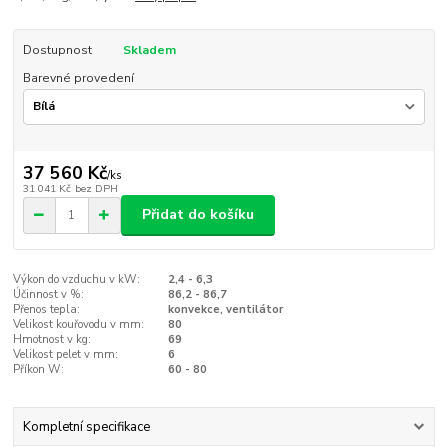
Dostupnost
Skladem
Barevné provedení
37 560 Kč
/
ks
31 041 Kč
bez DPH
Přidat do košíku
Výkon do vzduchu v kW:
2,4 - 6,3
Účinnost v %:
86,2 - 86,7
Přenos tepla:
konvekce, ventilátor
Velikost kouřovodu v mm:
80
Hmotnost v kg:
69
Velikost pelet v mm:
6
Příkon W:
60 - 80
Kompletní specifikace