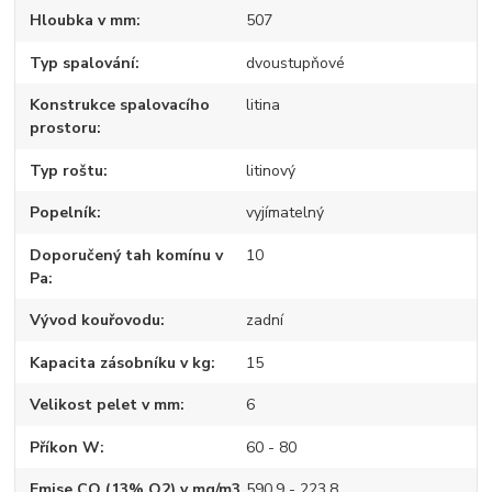
Hloubka v mm
507
Typ spalování
dvoustupňové
Konstrukce spalovacího
litina
prostoru
Typ roštu
litinový
Popelník
vyjímatelný
Doporučený tah komínu v
10
Pa
Vývod kouřovodu
zadní
Kapacita zásobníku v kg
15
Velikost pelet v mm
6
Příkon W
60 - 80
Emise CO (13% O2) v mg/m3
590,9 - 223,8