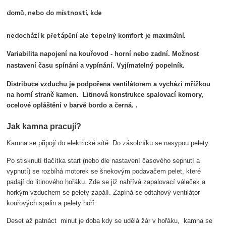
domů, nebo do místností, kde
nedochází k přetápění ale tepelný komfort je maximální.
Variabilita napojení na kouřovod - horní nebo zadní. Možnost
nastavení času spínání a vypínání. Vyjímatelný popelník.
Distribuce vzduchu je podpořena ventilátorem a vychází mřížkou
na horní straně kamen. Litinová konstrukce spalovací komory,
ocelové opláštění v barvě bordo a černá. .
Jak kamna pracují?
Kamna se připojí do elektrické sítě. Do zásobníku se nasypou pelety.
Po stisknutí tlačítka start (nebo dle nastavení časového sepnutí a
vypnutí) se rozbíhá motorek se šnekovým podavačem pelet, které
padají do litinového hořáku. Zde se již nahřívá zapalovací váleček a
horkým vzduchem se pelety zapálí. Zapíná se odtahový ventilátor
kouřových spalin a pelety hoří.
Deset až patnáct minut je doba kdy se udělá žár v hořáku, kamna se