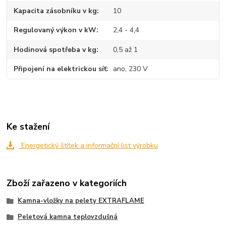
Kapacita zásobníku v kg
10
Regulovaný výkon v kW
2,4 - 4,4
Hodinová spotřeba v kg
0,5 až 1
Připojení na elektrickou síť
ano, 230 V
Ke stažení
Energetický štítek a informační list výrobku
Zboží zařazeno v kategoriích
Kamna-vložky na pelety EXTRAFLAME
Peletová kamna teplovzdušná