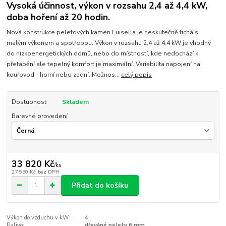
Vysoká účinnost, výkon v rozsahu 2,4 až 4,4 kW,
doba hoření až 20 hodin.
Nová konstrukce peletových kamen Luisella je neskutečně tichá s
malým výkonem a spotřebou. Výkon v rozsahu 2,4 až 4,4 kW je vhodný
do nízkoenergetických domů, nebo do místností, kde nedochází k
přetápění ale tepelný komfort je maximální. Variabilita napojení na
kouřovod - horní nebo zadní. Možnos...
celý popis
Dostupnost
Skladem
Barevné provedení
33 820 Kč
/
ks
27 950 Kč
bez DPH
Přidat do košíku
Výkon do vzduchu v kW:
4
Palivo:
dřevěné pelety 6 mm