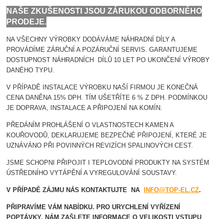
NAŠE ZKUŠENOSTI JSOU ZÁRUKOU ODBORNÉHO
PRODEJE.
NA VŠECHNY VÝROBKY DODÁVÁME NÁHRADNÍ DÍLY A
PROVÁDÍME ZÁRUČNÍ A POZÁRUČNÍ SERVIS. GARANTUJEME
DOSTUPNOST NÁHRADNÍCH DÍLŮ 10 LET PO UKONČENÍ VÝROBY
DANÉHO TYPU.
V PŘÍPADĚ INSTALACE VÝROBKU NAŠÍ FIRMOU JE KONEČNÁ
CENA DANĚNA 15% DPH. TÍM UŠETŘÍTE 6 % Z DPH. PODMÍNKOU
JE DOPRAVA, INSTALACE A PŘIPOJENÍ NA KOMÍN.
PŘEDÁNÍM PROHLÁŠENÍ O VLASTNOSTECH KAMEN A
KOUŘOVODŮ, DEKLARUJEME BEZPEČNÉ PŘIPOJENÍ, KTERÉ JE
UZNÁVÁNO PŘI POVINNÝCH REVIZÍCH SPALINOVÝCH CEST.
JSME SCHOPNI PŘIPOJIT I TEPLOVODNÍ PRODUKTY NA SYSTÉM
ÚSTŘEDNÍHO VYTÁPĚNÍ A VYREGULOVÁNÍ SOUSTAVY.
V PŘÍPADĚ ZÁJMU NÁS KONTAKTUJTE NA
INFO@TOP-EL.CZ
.
PŘIPRAVÍME VÁM NABÍDKU. PRO URYCHLENÍ VYŘÍZENÍ
POPTÁVKY, NÁM ZAŠLETE INFORMACE O VELIKOSTI VSTUPU