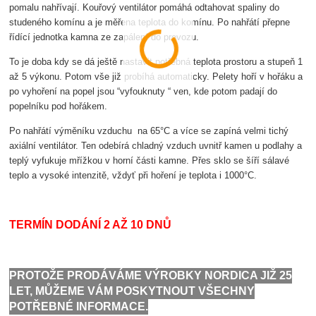
pomalu nahřívají. Kouřový ventilátor pomáhá odtahovat spaliny do
studeného komínu a je měřena teplota do komínu. Po nahřátí přepne
řídící jednotka kamna ze zapálení do provozu.
To je doba kdy se dá ještě nastavit potřebná teplota prostoru a stupeň 1
až 5 výkonu. Potom vše již probíhá automaticky. Pelety hoří v hořáku a
po vyhoření na popel jsou “vyfouknuty “ ven, kde potom padají do
popelníku pod hořákem.
Po nahřátí výměníku vzduchu na 65°C a více se zapíná velmi tichý
axiální ventilátor. Ten odebírá chladný vzduch uvnitř kamen u podlahy a
teplý vyfukuje mřížkou v horní části kamne. Přes sklo se šíří sálavé
teplo a vysoké intenzitě, vždyť při hoření je teplota i 1000°C.
TERMÍN DODÁNÍ 2 AŽ 10 DNŮ
PROTOŽE PRODÁVÁME VÝROBKY NORDICA JIŽ 25
LET, MŮŽEME VÁM POSKYTNOUT VŠECHNY
POTŘEBNÉ INFORMACE.