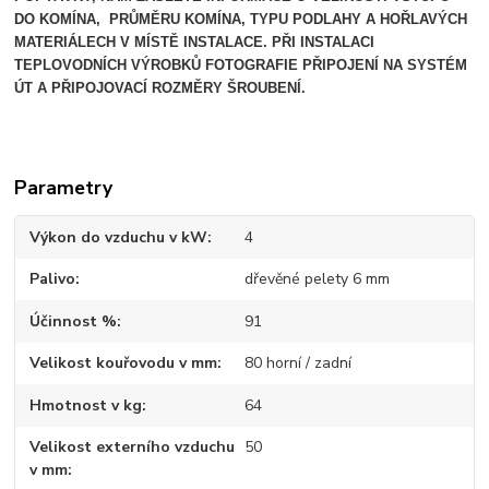
DO KOMÍNA, PRŮMĚRU KOMÍNA, TYPU PODLAHY A HOŘLAVÝCH
MATERIÁLECH V MÍSTĚ INSTALACE.
PŘI INSTALACI
TEPLOVODNÍCH VÝROBKŮ FOTOGRAFIE PŘIPOJENÍ NA SYSTÉM
ÚT A PŘIPOJOVACÍ ROZMĚRY ŠROUBENÍ.
Parametry
Výkon do vzduchu v kW
4
Palivo
dřevěné pelety 6 mm
Účinnost %
91
Velikost kouřovodu v mm
80 horní / zadní
Hmotnost v kg
64
Velikost externího vzduchu
50
v mm