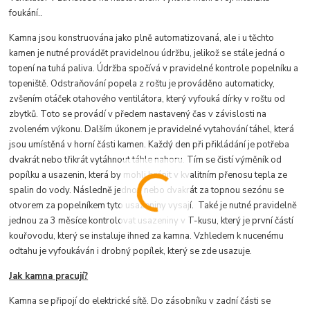
foukání..
Kamna jsou konstruována jako plně automatizovaná, ale i u těchto
kamen je nutné provádět pravidelnou údržbu, jelikož se stále jedná o
topení na tuhá paliva. Údržba spočívá v pravidelné kontrole popelníku a
topeniště. Odstraňování popela z roštu je prováděno automaticky,
zvšením otáček otahového ventilátora, který vyfouká dírky v roštu od
zbytků. Toto se provádí v předem nastavený čas v závislosti na
zvoleném výkonu. Dalším úkonem je pravidelné vytahování táhel, která
jsou umístěná v horní části kamen. Každý den při přikládání je potřeba
dvakrát nebo třikrát vytáhnout táhle nahoru. Tím se čistí výměník od
popílku a usazenin, která by mohli bránit v kvalitním přenosu tepla ze
spalin do vody. Následně jednou nebo dvakrát za topnou sezónu se
otvorem za popelníkem tyto usazeniny vysají. Také je nutné pravidelně
jednou za 3 měsíce kontrolovat usazeniny v T-kusu, který je první částí
kouřovodu, který se instaluje ihned za kamna. Vzhledem k nucenému
odtahu je vyfoukáván i drobný popílek, který se zde usazuje.
Jak kamna pracují?
Kamna se připojí do elektrické sítě. Do zásobníku v zadní části se