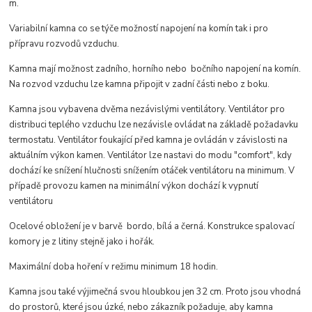
m.
Variabilní kamna co se týče možností napojení na komín tak i pro
přípravu rozvodů vzduchu.
Kamna mají možnost zadního, horního nebo bočního napojení na komín.
Na rozvod vzduchu lze kamna připojit v zadní části nebo z boku.
Kamna jsou vybavena dvěma nezávislými ventilátory. Ventilátor pro
distribuci teplého vzduchu lze nezávisle ovládat na základě požadavku
termostatu. Ventilátor foukající před kamna je ovládán v závislosti na
aktuálním výkon kamen.
Ventilátor lze nastavi do modu "comfort", kdy
dochází ke snížení hlučnosti snížením otáček ventilátoru na minimum. V
případě provozu kamen na minimální výkon dochází k vypnutí
ventilátoru
Ocelové obložení je v barvě bordo, bílá a černá. Konstrukce spalovací
komory je z litiny stejně jako i hořák.
Maximální doba hoření v režimu minimum 18 hodin.
Kamna jsou také výjimečná svou hloubkou jen 32 cm. Proto jsou vhodná
do prostorů, které jsou úzké, nebo zákazník požaduje, aby kamna