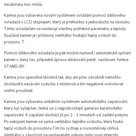
nezabírala moc místa.
Kamna jsou vybavena novým systémem ovládání pomocí dálkového
ovladače s LCD displejem, který je přehledný a jednoduchý na obsluhu.
Tímto ovladačem se nastavují všechny potřebné parametry a teploty.
Součástí kamen je i přídavný ventilátor foukající teplý vzduch do
prostoru. T
Pomocí dálkového ovladače je pak možné nastavit i automatické spínání
kamen v daný čas, případně úprava dávkování pelet, nastavení funkce
STAND-BY.
Kamna jsou speciálně těsněná tak, aby ani přes zásobník nemohlo
docházet k nasávání vzduchu z místnosti a tím negativně ovlivňovat
vnitřní prostředí.
Kamna jsou vybavena unikátním systémem automatického zapalování,
který byl vylepšen. Jedná se o nejpokročilejší generaci keramického
zapalování. K zapálení dochází již po 2 - 3 minutách od zadání pokynu.
Po natopení kamen se spíná ventilátor teplého vzduchu, který fouká
teplý vzduch do prosotoru.Tím ho rychleji a rovnoměrněji ohřívá.
Ventilátor v závislosti na nastaveném výkonu mění svoji intenzitu