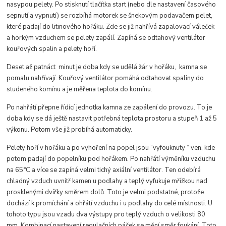
nasypou pelety. Po stisknutí tlačítka start (nebo dle nastavení časového
sepnutí a vypnutí) se rozbíhá motorek se šnekovým podavačem pelet,
které padají do litinového hořáku. Zde se již nahřívá zapalovací váleček
a horkým vzduchem se pelety zapálí. Zapíná se odtahový ventilátor
kouřových spalin a pelety hoří.
Deset až patnáct minut je doba kdy se udělá žár v hořáku, kamna se
pomalu nahřívají. Kouřový ventilátor pomáhá odtahovat spaliny do
studeného komínu a je měřena teplota do komínu.
Po nahřátí přepne řídící jednotka kamna ze zapálení do provozu. To je
doba kdy se dá ještě nastavit potřebná teplota prostoru a stupeň 1 až 5
výkonu. Potom vše již probíhá automaticky.
Pelety hoří v hořáku a po vyhoření na popel jsou “vyfouknuty “ ven, kde
potom padají do popelníku pod hořákem. Po nahřátí výměníku vzduchu
na 65°C a více se zapíná velmi tichý axiální ventilátor. Ten odebírá
chladný vzduch uvnitř kamen u podlahy a teplý vyfukuje mřížkou nad
prosklenými dvířky směrem dolů. Toto je velmi podstatné, protože
dochází k promíchání a ohřátí vzduchu i u podlahy do celé místnosti. U
tohoto typu jsou vzadu dva výstupy pro teplý vzduch o velikosti 80
mm. Kombinací nastavení regulačních páček se mění směr foukání. Toto