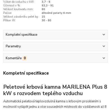
Výkon do vzduchu v kW:
3,7 - 8
Účinnost v %:
93,3 - 91
Velikost kouřovodu mm:
80
Palivo:
dřevěné pelety 6 mm
Velikost zásobníku pelet kg:
15
Příkon W:
30 - 80
Kompletní specifikace
Parametry
Komentáře
0
Kompletní specifikace
Peletové krbová kamna MARILENA Plus 8
kW s rozvodem teplého vzduchu
Automatická peletová teplovzdušná kamna s krbovým prosklením s
možností vytápět jednu a více sousedních místnosti do vzdálenosti až 8