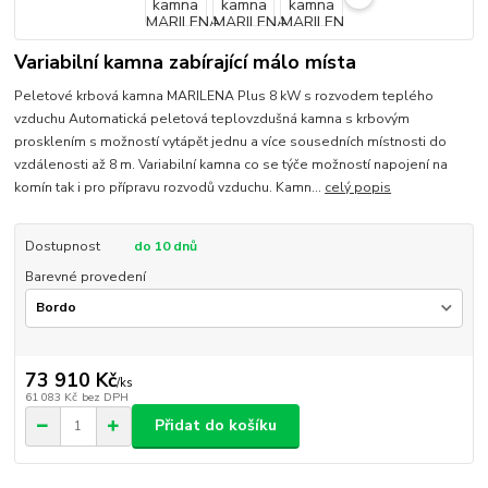
Variabilní kamna zabírající málo místa
Peletové krbová kamna MARILENA Plus 8 kW s rozvodem teplého
vzduchu Automatická peletová teplovzdušná kamna s krbovým
prosklením s možností vytápět jednu a více sousedních místnosti do
vzdálenosti až 8 m. Variabilní kamna co se týče možností napojení na
komín tak i pro přípravu rozvodů vzduchu. Kamn...
celý popis
Dostupnost
do 10 dnů
Barevné provedení
73 910 Kč
/
ks
61 083 Kč
bez DPH
Přidat do košíku