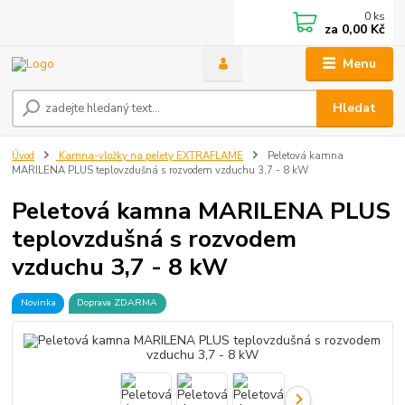
0
ks
za
0,00 Kč
Menu
Hledat
Úvod
Kamna-vložky na pelety EXTRAFLAME
Peletová kamna
MARILENA PLUS teplovzdušná s rozvodem vzduchu 3,7 - 8 kW
Peletová kamna MARILENA PLUS
teplovzdušná s rozvodem
vzduchu 3,7 - 8 kW
Novinka
Doprava ZDARMA