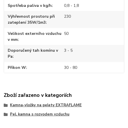
Spotřeba paliva v kg/h
0,8 - 1,8
Výhřevnost prostoru při
230
zateplení 35W/1m3
Velikost externího vzduchu
50
v mm
Doporučený tah komínu v
3 - 5
Pa
Příkon W
30 - 80
Zboží zařazeno v kategoriích
Kamna-vložky na pelety EXTRAFLAME
Pel. kamna s rozvodem vzduchu