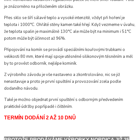
je znázorněno na přiloženém obrázku.
Přes sklo se šíří sálavé teplo a vysoké intenzitě, vždyť při hoření je
teplota i 1000°C. Ohřáté stěny kamen také hřejí. Když vezmeme v úvahu,
že teplota spalin je maximálně 130°C ale může být na minimum i 51°C
potom může být účinnost až 96%.
Připojování na komín se provádí speciálními kouřovými trubkami o
velikosti 80 mm, které mají spoje utěsněné silikonovým těsněním a měl
by to provést odborník, nejlépe kominík.
Z výrobního závodu je vše nastaveno a zkontrolováno, nic se již
nenastavuje a proto je první spuštění a provozování zcela podle
dodaného návodu.
Také je možno objednat první spuštění s odborným předvedením
praktické údržby popřípadě i čištěním.
TERMÍN DODÁNÍ 2 AŽ 10 DNŮ
PROTOŽE PRODÁVÁME VÝROBKY NORDICA JIŽ 25