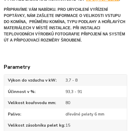
PŘIPRAVÍME VÁM NABÍDKU. PRO URYCHLENÍ VYŘÍZENÍ
POPTÁVKY, NÁM ZAŠLETE INFORMACE O VELIKOSTI VSTUPU
DO KOMÍNA, PRŮMĚRU KOMÍNA, TYPU PODLAHY A HOŘLAVÝCH
MATERIÁLECH V MÍSTĚ INSTALACE.
PŘI INSTALACI
TEPLOVODNÍCH VÝROBKŮ FOTOGRAFIE PŘIPOJENÍ NA SYSTÉM
ÚT A PŘIPOJOVACÍ ROZMĚRY ŠROUBENÍ.
Parametry
Výkon do vzduchu v kW
3,7 - 8
Účinnost v %
93,3 - 91
Velikost kouřovodu mm
80
Palivo
dřevěné pelety 6 mm
Velikost zásobníku pelet kg
15