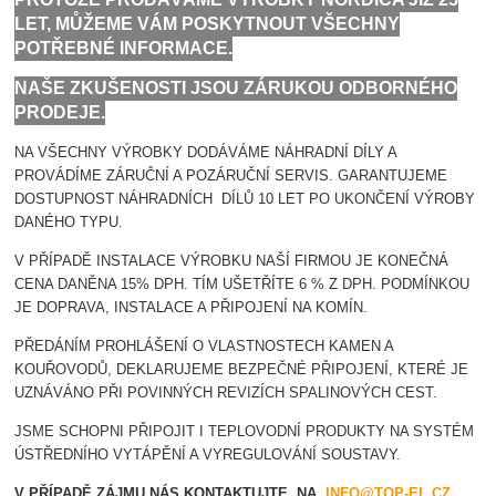
LET, MŮŽEME VÁM POSKYTNOUT VŠECHNY
POTŘEBNÉ INFORMACE.
NAŠE ZKUŠENOSTI JSOU ZÁRUKOU ODBORNÉHO
PRODEJE.
NA VŠECHNY VÝROBKY DODÁVÁME NÁHRADNÍ DÍLY A
PROVÁDÍME ZÁRUČNÍ A POZÁRUČNÍ SERVIS. GARANTUJEME
DOSTUPNOST NÁHRADNÍCH DÍLŮ 10 LET PO UKONČENÍ VÝROBY
DANÉHO TYPU.
V PŘÍPADĚ INSTALACE VÝROBKU NAŠÍ FIRMOU JE KONEČNÁ
CENA DANĚNA 15% DPH. TÍM UŠETŘÍTE 6 % Z DPH. PODMÍNKOU
JE DOPRAVA, INSTALACE A PŘIPOJENÍ NA KOMÍN.
PŘEDÁNÍM PROHLÁŠENÍ O VLASTNOSTECH KAMEN A
KOUŘOVODŮ, DEKLARUJEME BEZPEČNÉ PŘIPOJENÍ, KTERÉ JE
UZNÁVÁNO PŘI POVINNÝCH REVIZÍCH SPALINOVÝCH CEST.
JSME SCHOPNI PŘIPOJIT I TEPLOVODNÍ PRODUKTY NA SYSTÉM
ÚSTŘEDNÍHO VYTÁPĚNÍ A VYREGULOVÁNÍ SOUSTAVY.
V PŘÍPADĚ ZÁJMU NÁS KONTAKTUJTE NA
INFO@TOP-EL.CZ
.