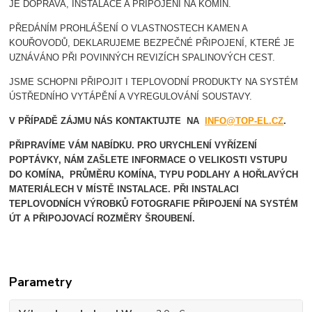
JE DOPRAVA, INSTALACE A PŘIPOJENÍ NA KOMÍN.
PŘEDÁNÍM PROHLÁŠENÍ O VLASTNOSTECH KAMEN A
KOUŘOVODŮ, DEKLARUJEME BEZPEČNÉ PŘIPOJENÍ, KTERÉ JE
UZNÁVÁNO PŘI POVINNÝCH REVIZÍCH SPALINOVÝCH CEST.
JSME SCHOPNI PŘIPOJIT I TEPLOVODNÍ PRODUKTY NA SYSTÉM
ÚSTŘEDNÍHO VYTÁPĚNÍ A VYREGULOVÁNÍ SOUSTAVY.
V PŘÍPADĚ ZÁJMU NÁS KONTAKTUJTE NA
INFO@TOP-EL.CZ
.
PŘIPRAVÍME VÁM NABÍDKU. PRO URYCHLENÍ VYŘÍZENÍ
POPTÁVKY, NÁM ZAŠLETE INFORMACE O VELIKOSTI VSTUPU
DO KOMÍNA, PRŮMĚRU KOMÍNA, TYPU PODLAHY A HOŘLAVÝCH
MATERIÁLECH V MÍSTĚ INSTALACE.
PŘI INSTALACI
TEPLOVODNÍCH VÝROBKŮ FOTOGRAFIE PŘIPOJENÍ NA SYSTÉM
ÚT A PŘIPOJOVACÍ ROZMĚRY ŠROUBENÍ.
Parametry