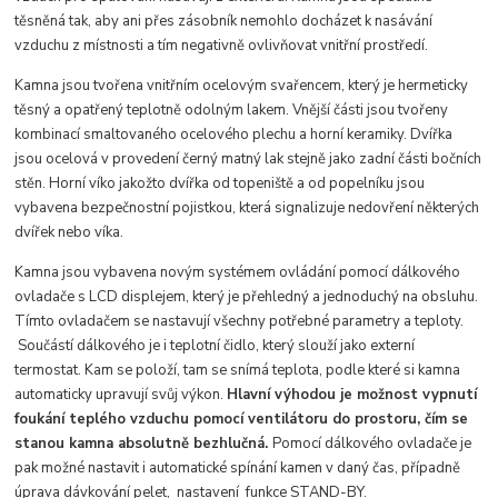
těsněná tak, aby ani přes zásobník nemohlo docházet k nasávání
vzduchu z místnosti a tím negativně ovlivňovat vnitřní prostředí.
Kamna jsou tvořena vnitřním ocelovým svařencem, který je hermeticky
těsný a opatřený teplotně odolným lakem. Vnější části jsou tvořeny
kombinací smaltovaného ocelového plechu a horní keramiky. Dvířka
jsou ocelová v provedení černý matný lak stejně jako zadní části bočních
stěn. Horní víko jakožto dvířka od topeniště a od popelníku jsou
vybavena bezpečnostní pojistkou, která signalizuje nedovření některých
dvířek nebo víka.
Kamna jsou vybavena novým systémem ovládání pomocí dálkového
ovladače s LCD displejem, který je přehledný a jednoduchý na obsluhu.
Tímto ovladačem se nastavují všechny potřebné parametry a teploty.
Součástí dálkového je i teplotní čidlo, který slouží jako externí
termostat. Kam se položí, tam se snímá teplota, podle které si kamna
automaticky upravují svůj výkon.
Hlavní výhodou je možnost vypnutí
foukání teplého vzduchu pomocí ventilátoru do prostoru, čím se
stanou kamna absolutně bezhlučná.
Pomocí dálkového ovladače je
pak možné nastavit i automatické spínání kamen v daný čas, případně
úprava dávkování pelet, nastavení funkce STAND-BY.