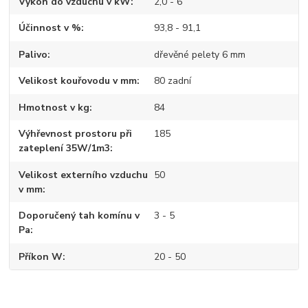
Výkon do vzduchu v kW
2,0 - 6
Účinnost v %
93,8 - 91,1
Palivo
dřevěné pelety 6 mm
Velikost kouřovodu v mm
80 zadní
Hmotnost v kg
84
Výhřevnost prostoru při
185
zateplení 35W/1m3
Velikost externího vzduchu
50
v mm
Doporučený tah komínu v
3 - 5
Pa
Příkon W
20 - 50