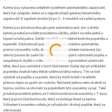
Kamna jsou vybavena unikátním systémem automatického zapalování,
který byl vylepšen. Jedná se o nejpokročilejší generaci keramického
zapalování. K zapálení dochází již po 2 - 3 minutách od zadání pokynu.
Kamna jsou konstruována jako plně automatizovaná, ale i u těchto
kamen je nutné provádět pravidelnou údržbu, jelikož se stále jedná o
topení na tuhá paliva. Údržba spočívá v pravidelné kontrole popelníku a
topeniště. Odstraňování popela z roštu je prováděno automaticky,
pomocí výsuvného roštu, který se jednou za předem nastavený čas
otevře (zasune do zadní části kamen) a tím dojde k odstranění popela a
nespálených zbytků z roštu. Dalším úkonem je pravidelné vytahování
táhel, která jsou umístěná v horní části kamen. Každý den při přikládání
je potřeba dvakrát nebo třikrát vytáhnout táhla nahoru. Tím se čistí
výměník od popílku a usazenin, která by mohli bránit v kvalitním
přenosu tepla ze spalin do vzduchu. Následně jednou nebo dvakrát za
topnou sezónu se otvorem za popelníkem tyto usazeniny vysají. Také
je nutné pravidelně jednou za 3 měsíce kontrolovat usazeniny v T-kusu,
který je první částí kouřovodu, který se instaluje ihned za kamna.
Vzhledem k nucenému odtahu je vyfoukáván i drobný popílek, který se
zde usazuje.