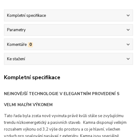
Kompletní specifikace
Parametry
Komentáře
0
Ke stažení
Kompletní specifikace
NEJNOVĚJŠÍ TECHNOLOGIE V ELEGANTNÍM PROVEDENÍ S
VELMI MALÝM VÝKONEM
T
ato řada byla zcela nově vyvinuta právě kvůli stále se zvyšujícímu
trendu nízkoenergetický a pasivních staveb. Kamna disponují velkým
rozsahem výkonu od 3,2 výše do prostoru a co je hlavní, všechen
vzduch pro spalování nasávají z exteriéru. Kamna jsou speciálně