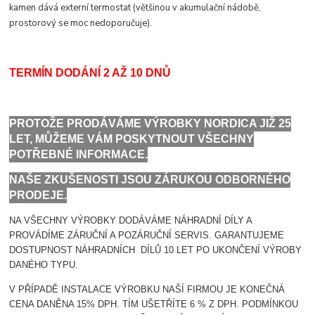
kamen dává externí termostat (většinou v akumulační nádobě,
prostorový se moc nedoporučuje).
TERMÍN DODÁNÍ 2 AŽ 10 DNŮ
PROTOŽE PRODÁVÁME VÝROBKY NORDICA JIŽ 25
LET, MŮŽEME VÁM POSKYTNOUT VŠECHNY
POTŘEBNÉ INFORMACE.
NAŠE ZKUŠENOSTI JSOU ZÁRUKOU ODBORNÉHO
PRODEJE.
NA VŠECHNY VÝROBKY DODÁVÁME NÁHRADNÍ DÍLY A
PROVÁDÍME ZÁRUČNÍ A POZÁRUČNÍ SERVIS. GARANTUJEME
DOSTUPNOST NÁHRADNÍCH DÍLŮ 10 LET PO UKONČENÍ VÝROBY
DANÉHO TYPU.
V PŘÍPADĚ INSTALACE VÝROBKU NAŠÍ FIRMOU JE KONEČNÁ
CENA DANĚNA 15% DPH. TÍM UŠETŘÍTE 6 % Z DPH. PODMÍNKOU