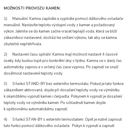
MOŽNOSTI PROVOZU KAMEN:
1) Manuální: Kamna zapínáte a vypínáte pomocí dálkového ovladače
manuálně. Nastavíte teplotu výstupní vody z kamen a požadovaný
výkon. Jakmile se do kamen začne vracet teplejší voda, která se blíží
zákazníkovi nastavené, dochází ke snížení výkonu, tak aby se kamna
zbytečně nepřehřívala.
2) Nastavení času spínání: Kamna mají možnost nastavit 4 časové
úseky, kdy budou topit pro konkrétní dny v týdnu. Kamna se v daný čas
automaticky zapnou a v určený čas zase vypnou. Po zapnutí se snaží
dosáhnout nastavené teploty vody.
3) S funkcí STAND-BY bez externího termostatu: Pokud je tato funkce
zákazníkem aktivovaná, dojde při dosažení teploty vody ve výměníku
k okamžitému vypnutí kamen i čerpadla. Pokynem k vypnutí je dosažení
teploty vody ve výměníku kamen. Po schladnutí kamen dojde
k opětovnému automatickému zapnutí.
4) S funkcí STAN-BY s externím termostatem: Opět je nutné zapnout
tuto funkci pomocí dálkového ovladače. Pokyn k vypnutí a zapnutí