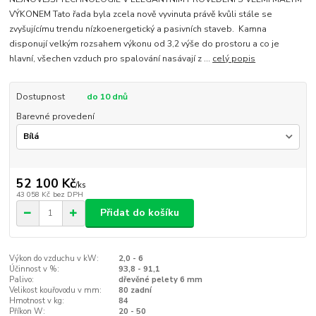
VÝKONEM Tato řada byla zcela nově vyvinuta právě kvůli stále se
zvyšujícímu trendu nízkoenergetický a pasivních staveb. Kamna
disponují velkým rozsahem výkonu od 3,2 výše do prostoru a co je
hlavní, všechen vzduch pro spalování nasávají z ...
celý popis
Dostupnost
do 10 dnů
Barevné provedení
52 100 Kč
/
ks
43 058 Kč
bez DPH
Přidat do košíku
Výkon do vzduchu v kW:
2,0 - 6
Účinnost v %:
93,8 - 91,1
Palivo:
dřevěné pelety 6 mm
Velikost kouřovodu v mm:
80 zadní
Hmotnost v kg:
84
Příkon W:
20 - 50