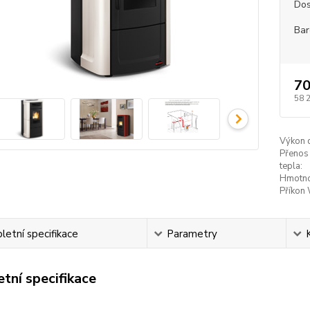
Dos
Bar
70
58 
Výkon 
Přenos
tepla:
Hmotno
Příkon
etní specifikace
Parametry
tní specifikace