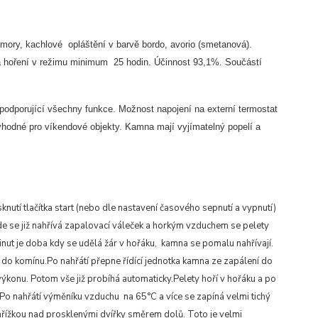
omory, kachlové opláštění v barvě bordo, avorio (smetanová).
ba hoření v režimu minimum 25 hodin. Účinnost 93,1%. Součástí
odporující všechny funkce. Možnost napojení na externí termostat
vhodné pro víkendové objekty. Kamna mají vyjímatelný popelí a
sknutí tlačítka start (nebo dle nastavení časového sepnutí a vypnutí)
e se již nahřívá zapalovací váleček a horkým vzduchem se pelety
inut je doba kdy se udělá žár v hořáku, kamna se pomalu nahřívají.
do komínu.Po nahřátí přepne řídící jednotka kamna ze zapálení do
výkonu. Potom vše již probíhá automaticky.Pelety hoří v hořáku a po
Po nahřátí výměníku vzduchu na 65°C a více se zapíná velmi tichý
 mřížkou nad prosklenými dvířky směrem dolů. Toto je velmi