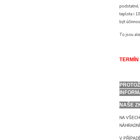
podstatné, 
teplota i 
být účinno
To jsou al
TERMÍN 
PROTOŽ
INFORM
NAŠE Z
NA VŠECH
NÁHRADNÍ
V PŘÍPAD