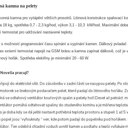
ná kamna na pelety
konná kamna pro vytápění větších prosotrů. Litinová konstrukce spalovací k
a 18 kg, spotřeba 0,7 - 2,3 kg/hod, výkon 3,1 - 10,3 kW/hod. Maximální do
 termostat pro udržování nastavené teploty.
j s možností programování času spínání a vypínání kamen. Dálkový pvladač p
řes externí termostat napojit na GSM bránu a kamna zapínat dálkově, což je 
tinový hořák. Spotřeba elektřiny je minimální 20 - 60 W.
Novella pracují?
ipojí do elektrické sítě. Do zásobníku v zadní části se nasypou pelety. Po sti
 motorek se šnekovým podavačem pelet, které padají do litinového hořáku. Zd
íná se odtahový ventilátor kouřových spalin a pelety hoří.Deset až patnáct m
ntilátor pomáhá odtahovat spaliny do studeného komínu a je měřena teplota 
 je doba kdy se dá ještě nastavit potřebná teplota prostoru a stupeň 1 až 5 
a popel jsou “vyfouknuty “ ven, kde potom padají do popelníku pod hořákem. 
tilátor. Ten odebírá chladný vzduch uvnitř kamen u podlahy a teplý vyfukuje