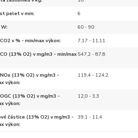
ta zásobníku v kg
18
st pelet v mm
6
n W
60 - 90
 CO2 v % - min/max výkon
7,17 - 11,11
 CO (13% O2) v mg/m3 - min/max
547,2 - 87,8
 NOx (13% O2) v mg/m3 -
119,4 - 124,2
ax výkon
 OGC (13% O2) v mg/m3 -
12,0 - 3,3
ax výkon
vé částice (13% O2) v mg/m3 -
39,1 - 11,4
ax výkon