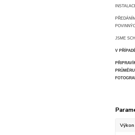
INSTALAC
PŘEDÁNÍM
POVINNÝC
JSME SCH
V PŘÍPA
PŘIPRAVÍ
PRŮMĚRU 
FOTOGRAF
Param
Výkon