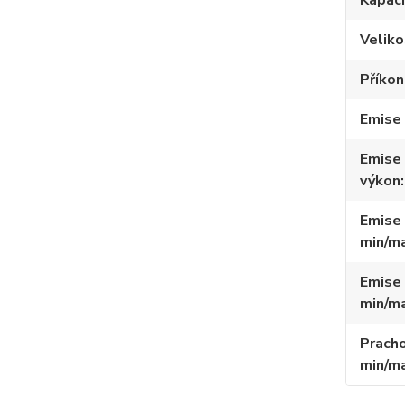
Kapaci
Veliko
Příko
Emise
Emise
výkon
Emise
min/m
Emise
min/m
Pracho
min/m