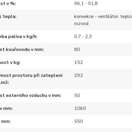
st v %
96,1 - 91,8
s tepla
konvekce - ventilátor, tepl
rozvod
ba paliva v kg/h
0,7 - 2,3
ost kouřovodu v mm
80
ost v kg
152
nost prostoru při zateplení
292
1m3
st externího vzduchu v mm
50
 v mm
1060
v mm
550