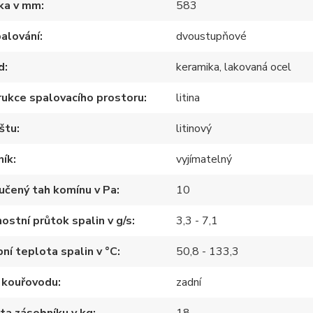
ka v mm
583
alování
dvoustupňové
d
keramika, lakovaná ocel
ukce spalovacího prostoru
litina
štu
litinový
ník
vyjímatelný
učený tah komínu v Pa
10
stní průtok spalin v g/s
3,3 - 7,1
ní teplota spalin v °C
50,8 - 133,3
 kouřovodu
zadní