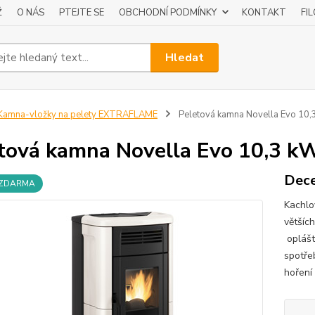
Ž
O NÁS
PTEJTE SE
OBCHODNÍ PODMÍNKY
KONTAKT
FI
Hledat
amna-vložky na pelety EXTRAFLAME
Peletová kamna Novella Evo 10,
tová kamna Novella Evo 10,3 k
Dece
 ZDARMA
Kachlo
většíc
oplášt
spotře
hoření