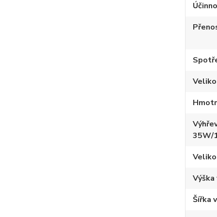
Účinno
Přeno
Spotře
Velik
Hmotn
Výhřev
35W/
Veliko
Výška
Šířka 