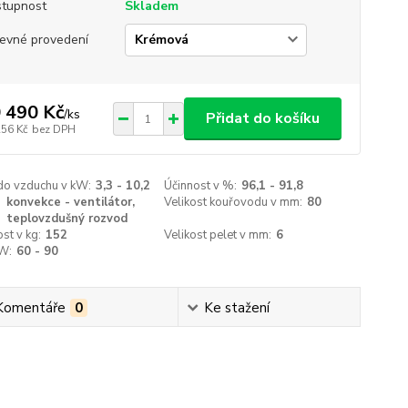
tupnost
Skladem
evné provedení
 490 Kč
/
ks
Přidat do košíku
256 Kč
bez DPH
do vzduchu v kW:
3,3 - 10,2
Účinnost v %:
96,1 - 91,8
konvekce - ventilátor,
Velikost kouřovodu v mm:
80
teplovzdušný rozvod
st v kg:
152
Velikost pelet v mm:
6
 W:
60 - 90
Komentáře
0
Ke stažení