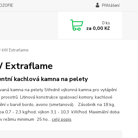
LOZOFIE
Přihlášení
0
ks
za
0,00 Kč
3 kW Extraflame
W Extraflame
ntní kachlová kamna na pelety
vaná kamna na pelety Středně výkonná kamna pro vytápění
h prosotrů. Litinová konstrukce spalovací komory, kachlové
ění v barvě bordo, avorio (smetanová). Zásobník na 18 kg,
ba 0,7 - 2,3 kg/hod, výkon 3,1 - 10,3 kW/hod. Maximální doba
 v režimu minimum 25 ho...
celý popis