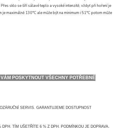
řes sklo se šíří sálavé teplo a vysoké intenzitě, vždyť při hoření je
alin je maximálně 130°C ale může být na minimum i 51°C potom může
ME VÁM POSKYTNOUT VŠECHNY POTŘEBNÉ
POZÁRUČNÍ SERVIS. GARANTUJEME DOSTUPNOST
DPH. TÍM UŠETŘÍTE 6 % Z DPH. PODMÍNKOU JE DOPRAVA,