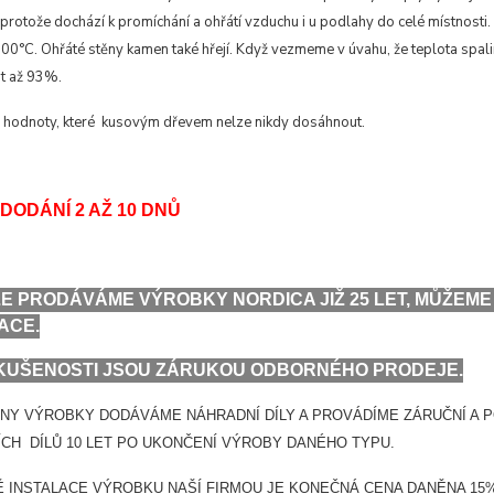
protože dochází k promíchání a ohřátí vzduchu i u podlahy do celé místnosti. P
1000°C. Ohřáté stěny kamen také hřejí. Když vezmeme v úvahu, že teplota sp
st až 93%.
e hodnoty, které kusovým dřevem nelze nikdy dosáhnout.
DODÁNÍ 2 AŽ 10 DNŮ
E PRODÁVÁME VÝROBKY NORDICA JIŽ 25 LET, MŮŽE
ACE.
KUŠENOSTI JSOU ZÁRUKOU ODBORNÉHO PRODEJE.
NY VÝROBKY DODÁVÁME NÁHRADNÍ DÍLY A PROVÁDÍME ZÁRUČNÍ A 
CH DÍLŮ 10 LET PO UKONČENÍ VÝROBY DANÉHO TYPU.
Ě INSTALACE VÝROBKU NAŠÍ FIRMOU JE KONEČNÁ CENA DANĚNA 15% 