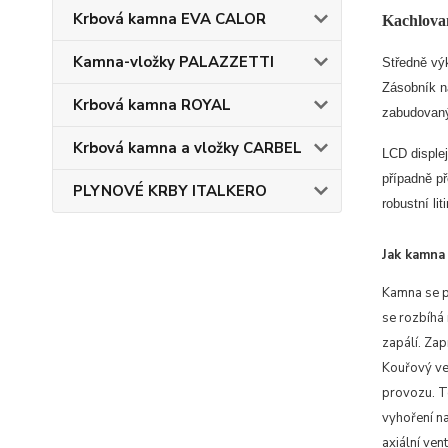
Krbová kamna EVA CALOR
Kachlova
Kamna-vložky PALAZZETTI
Středně vý
Zásobník n
Krbová kamna ROYAL
zabudovaný
Krbová kamna a vložky CARBEL
LCD disple
případně p
PLYNOVÉ KRBY ITALKERO
robustní li
Jak kamna 
Kamna se př
se rozbíhá
zapálí. Zap
Kouřový ve
provozu. To
vyhoření n
axiální ven