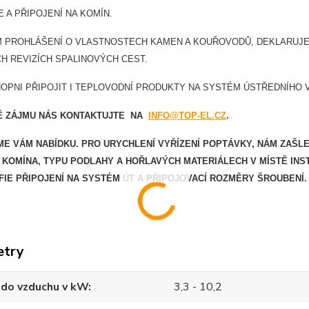
E A PŘIPOJENÍ NA KOMÍN.
 PROHLÁŠENÍ O VLASTNOSTECH KAMEN A KOUŘOVODŮ, DEKLARUJEM
H REVIZÍCH SPALINOVÝCH CEST.
OPNI PŘIPOJIT I TEPLOVODNÍ PRODUKTY NA SYSTÉM ÚSTŘEDNÍHO 
DĚ ZÁJMU NÁS KONTAKTUJTE NA
INFO@TOP-EL.CZ
.
ME VÁM NABÍDKU. PRO URYCHLENÍ VYŘÍZENÍ POPTÁVKY, NÁM ZAŠL
KOMÍNA, TYPU PODLAHY A HOŘLAVÝCH MATERIÁLECH V MÍSTĚ INS
IE PŘIPOJENÍ NA SYSTÉM ÚT A PŘIPOJOVACÍ ROZMĚRY ŠROUBENÍ.
etry
 do vzduchu v kW
3,3 - 10,2