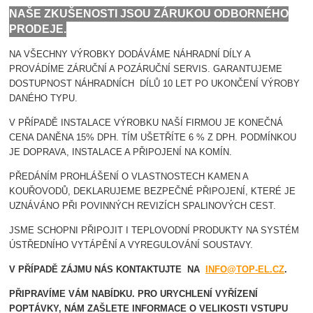
NAŠE ZKUŠENOSTI JSOU ZÁRUKOU ODBORNÉHO
PRODEJE.
NA VŠECHNY VÝROBKY DODÁVÁME NÁHRADNÍ DÍLY A
PROVÁDÍME ZÁRUČNÍ A POZÁRUČNÍ SERVIS. GARANTUJEME
DOSTUPNOST NÁHRADNÍCH DÍLŮ 10 LET PO UKONČENÍ VÝROBY
DANÉHO TYPU.
V PŘÍPADĚ INSTALACE VÝROBKU NAŠÍ FIRMOU JE KONEČNÁ
CENA DANĚNA 15% DPH. TÍM UŠETŘÍTE 6 % Z DPH. PODMÍNKOU
JE DOPRAVA, INSTALACE A PŘIPOJENÍ NA KOMÍN.
PŘEDÁNÍM PROHLÁŠENÍ O VLASTNOSTECH KAMEN A
KOUŘOVODŮ, DEKLARUJEME BEZPEČNÉ PŘIPOJENÍ, KTERÉ JE
UZNÁVÁNO PŘI POVINNÝCH REVIZÍCH SPALINOVÝCH CEST.
JSME SCHOPNI PŘIPOJIT I TEPLOVODNÍ PRODUKTY NA SYSTÉM
ÚSTŘEDNÍHO VYTÁPĚNÍ A VYREGULOVÁNÍ SOUSTAVY.
V PŘÍPADĚ ZÁJMU NÁS KONTAKTUJTE NA
INFO@TOP-EL.CZ
.
PŘIPRAVÍME VÁM NABÍDKU. PRO URYCHLENÍ VYŘÍZENÍ
POPTÁVKY, NÁM ZAŠLETE INFORMACE O VELIKOSTI VSTUPU