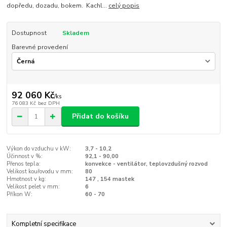
dopředu, dozadu, bokem. Kachl...
celý popis
Dostupnost
Skladem
Barevné provedení
92 060 Kč
/
ks
76 083 Kč
bez DPH
Přidat do košíku
Výkon do vzduchu v kW:
3,7 - 10,2
Účinnost v %:
92,1 - 90,00
Přenos tepla:
konvekce - ventilátor, teplovzdušný rozvod
Velikost kouřovodu v mm:
80
Hmotnost v kg:
147 , 154 mastek
Velikost pelet v mm:
6
Příkon W:
60 - 70
Kompletní specifikace