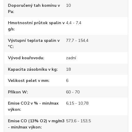
Doporučený tah komínu v
10
Pa
Hmotnostní průtok spalin v
4,4 - 7,4
g/s
Výstupní teplota spalin v
77,7 - 154,4
°C
Vývod kouřovodu
zadní
Kapacita zásobníku v kg
18
Velikost pelet v mm
6
Příkon W
60 - 70
Emise CO2 v % - min/max
6,15 - 10,78
výkon
Emise CO (13% O2) v mg/m3
573,6 - 153,5
- min/max výkon