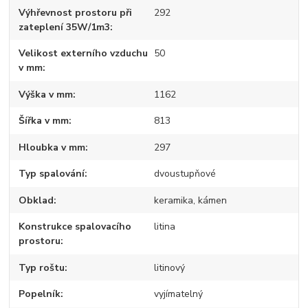
Výhřevnost prostoru při
292
zateplení 35W/1m3
Velikost externího vzduchu
50
v mm
Výška v mm
1162
Šířka v mm
813
Hloubka v mm
297
Typ spalování
dvoustupňové
Obklad
keramika, kámen
Konstrukce spalovacího
litina
prostoru
Typ roštu
litinový
Popelník
vyjímatelný