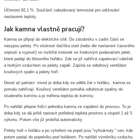
Účinnost 92,1 %. Součástí zabudovaný termostat pro udržování
nastavené teploty.
Jak kamna vlastně pracují?
Kamna se připojí do elektrické sítě. Do zásobníku v zadní části se
nasypou pelety. Po stisknutí tlačítka start (nebo dle nastavení časového
sepnutí a vypnutí) se rozbíhá motorek se šnekovým podavačem pelet,
které padají do litinového hořáku. Zde se již nahřívá zapalovací váleček
a horkým vzduchem se pelety zapálí. Zapíná se odtahový ventilátor
kouřových spalin a pelety hoří.
Deset až patnáct minut je doba kdy se udělá žár v hořáku, kamna se
pomalu nahřívají. Kouřový ventilátor pomáhá odtahovat spaliny do
studeného komínu a je měřena teplota do komínu.
Po nahřátí přepne řídící jednotka kamna ze zapálení do provozu. To je
doba kdy se dá ještě nastavit potřebná teplota prostoru a stupeň 1 až 5
výkonu. Potom vše již probíhá automaticky.
Pelety hoří v hořáku a po vyhoření na popel jsou “vyfouknuty “ ven, kde
potom padají do popelníku pod hořákem. Po nahřátí výměníku vzduchu