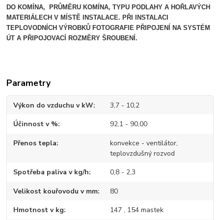
DO KOMÍNA, PRŮMĚRU KOMÍNA, TYPU PODLAHY A HOŘLAVÝCH
MATERIÁLECH V MÍSTĚ INSTALACE.
PŘI INSTALACI
TEPLOVODNÍCH VÝROBKŮ FOTOGRAFIE PŘIPOJENÍ NA SYSTÉM
ÚT A PŘIPOJOVACÍ ROZMĚRY ŠROUBENÍ.
Parametry
Výkon do vzduchu v kW
3,7 - 10,2
Účinnost v %
92,1 - 90,00
Přenos tepla
konvekce - ventilátor,
teplovzdušný rozvod
Spotřeba paliva v kg/h
0,8 - 2,3
Velikost kouřovodu v mm
80
Hmotnost v kg
147 , 154 mastek