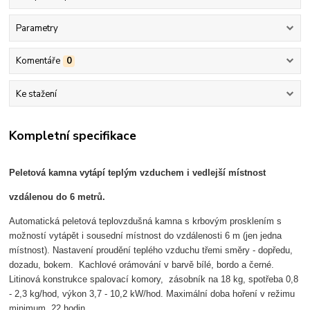
Parametry
Komentáře
0
Ke stažení
Kompletní specifikace
Peletová kamna vytápí teplým vzduchem i vedlejší místnost
vzdálenou do 6 metrů.
Automatická peletová teplovzdušná kamna s krbovým prosklením s
možností vytápět i sousední místnost do vzdálenosti 6 m (jen jedna
místnost). Nastavení proudění teplého vzduchu třemi směry - dopředu,
dozadu, bokem. Kachlové orámování v barvě bílé, bordo a černé.
Litinová konstrukce spalovací komory, zásobník na 18 kg, spotřeba 0,8
- 2,3 kg/hod, výkon 3,7 - 10,2 kW/hod. Maximální doba hoření v režimu
minimum 22 hodin.