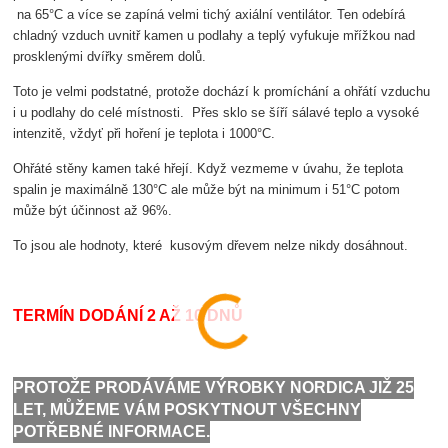
na 65°C a více se zapíná velmi tichý axiální ventilátor. Ten odebírá
chladný vzduch uvnitř kamen u podlahy a teplý vyfukuje mřížkou nad
prosklenými dvířky směrem dolů.
Toto je velmi podstatné, protože dochází k promíchání a ohřátí vzduchu
i u podlahy do celé místnosti. Přes sklo se šíří sálavé teplo a vysoké
intenzitě, vždyť při hoření je teplota i 1000°C.
Ohřáté stěny kamen také hřejí. Když vezmeme v úvahu, že teplota
spalin je maximálně 130°C ale může být na minimum i 51°C potom
může být účinnost až 96%.
To jsou ale hodnoty, které kusovým dřevem nelze nikdy dosáhnout.
TERMÍN DODÁNÍ 2 AŽ 10 DNŮ
PROTOŽE PRODÁVÁME VÝROBKY NORDICA JIŽ 25
LET, MŮŽEME VÁM POSKYTNOUT VŠECHNY
POTŘEBNÉ INFORMACE.