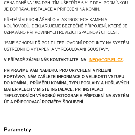
CENA DANĚNA 15% DPH. TÍM UŠETŘÍTE 6 % Z DPH. PODMÍNKOU
JE DOPRAVA, INSTALACE A PŘIPOJENÍ NA KOMÍN.
PŘEDÁNÍM PROHLÁŠENÍ O VLASTNOSTECH KAMEN A
KOUŘOVODŮ, DEKLARUJEME BEZPEČNÉ PŘIPOJENÍ, KTERÉ JE
UZNÁVÁNO PŘI POVINNÝCH REVIZÍCH SPALINOVÝCH CEST.
JSME SCHOPNI PŘIPOJIT I TEPLOVODNÍ PRODUKTY NA SYSTÉM
ÚSTŘEDNÍHO VYTÁPĚNÍ A VYREGULOVÁNÍ SOUSTAVY.
V PŘÍPADĚ ZÁJMU NÁS KONTAKTUJTE NA
INFO@TOP-EL.CZ
.
PŘIPRAVÍME VÁM NABÍDKU. PRO URYCHLENÍ VYŘÍZENÍ
POPTÁVKY, NÁM ZAŠLETE INFORMACE O VELIKOSTI VSTUPU
DO KOMÍNA, PRŮMĚRU KOMÍNA, TYPU PODLAHY A HOŘLAVÝCH
MATERIÁLECH V MÍSTĚ INSTALACE.
PŘI INSTALACI
TEPLOVODNÍCH VÝROBKŮ FOTOGRAFIE PŘIPOJENÍ NA SYSTÉM
ÚT A PŘIPOJOVACÍ ROZMĚRY ŠROUBENÍ.
Parametry