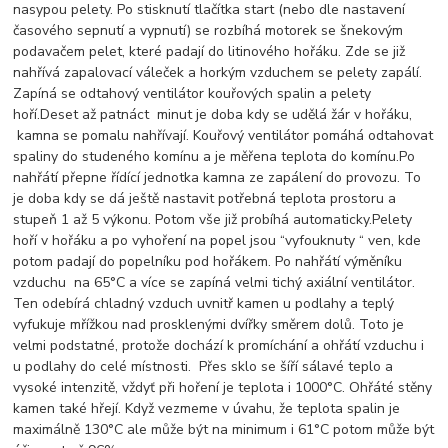
nasypou pelety. Po stisknutí tlačítka start (nebo dle nastavení
časového sepnutí a vypnutí) se rozbíhá motorek se šnekovým
podavačem pelet, které padají do litinového hořáku. Zde se již
nahřívá zapalovací váleček a horkým vzduchem se pelety zapálí.
Zapíná se odtahový ventilátor kouřových spalin a pelety
hoří.
Deset až patnáct minut je doba kdy se udělá žár v hořáku,
kamna se pomalu nahřívají. Kouřový ventilátor pomáhá odtahovat
spaliny do studeného komínu a je měřena teplota do komínu.Po
nahřátí přepne řídící jednotka kamna ze zapálení do provozu. To
je doba kdy se dá ještě nastavit potřebná teplota prostoru a
stupeň 1 až 5 výkonu. Potom vše již probíhá automaticky.Pelety
hoří v hořáku a po vyhoření na popel jsou “vyfouknuty “ ven, kde
potom padají do popelníku pod hořákem. Po nahřátí výměníku
vzduchu na 65°C a více se zapíná velmi tichý axiální ventilátor.
Ten odebírá chladný vzduch uvnitř kamen u podlahy a teplý
vyfukuje mřížkou nad prosklenými dvířky směrem dolů. Toto je
velmi podstatné, protože dochází k promíchání a ohřátí vzduchu i
u podlahy do celé místnosti. Přes sklo se šíří sálavé teplo a
vysoké intenzitě, vždyť při hoření je teplota i 1000°C. Ohřáté stěny
kamen také hřejí. Když vezmeme v úvahu, že teplota spalin je
maximálně 130°C ale může být na minimum i 61°C potom může být