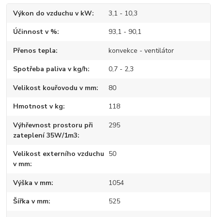
Výkon do vzduchu v kW
3,1 - 10,3
Účinnost v %
93,1 - 90,1
Přenos tepla
konvekce - ventilátor
Spotřeba paliva v kg/h
0,7 - 2,3
Velikost kouřovodu v mm
80
Hmotnost v kg
118
Výhřevnost prostoru při
295
zateplení 35W/1m3
Velikost externího vzduchu
50
v mm
Výška v mm
1054
Šířka v mm
525