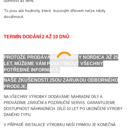
účinnost až 96%.
To jsou ale hodnoty, které kusovým dřevem nelze nikdy
dosáhnout.
TERMÍN DODÁNÍ 2 AŽ 10 DNŮ
PROTOŽE PRODÁVÁME VÝROBKY NORDICA JIŽ 25
LET, MŮŽEME VÁM POSKYTNOUT VŠECHNY
POTŘEBNÉ INFORMACE.
NAŠE ZKUŠENOSTI JSOU ZÁRUKOU ODBORNÉHO
PRODEJE.
NA VŠECHNY VÝROBKY DODÁVÁME NÁHRADNÍ DÍLY A
PROVÁDÍME ZÁRUČNÍ A POZÁRUČNÍ SERVIS. GARANTUJEME
DOSTUPNOST NÁHRADNÍCH DÍLŮ 10 LET PO UKONČENÍ VÝROBY
DANÉHO TYPU.
V PŘÍPADĚ INSTALACE VÝROBKU NAŠÍ FIRMOU JE KONEČNÁ