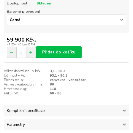
Dostupnost
Skladem
Barevné provedení
59 900 Kč
/
ks
49 504 Kč
bez DPH
Přidat do košíku
Výkon do vzduchu v kW:
3,1 - 10,3
Účinnost v %:
93,1 - 90,1
Přenos tepla:
konvekce - ventilátor
Velikost kouřovodu v mm:
80
Hmotnost v kg:
118
Příkon W:
60 - 80
Kompletní specifikace
Parametry