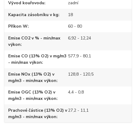
Vývod kouřovodu
zadní
Kapacita zásobníku v kg
18
Příkon W
60 - 80
Emise CO2 v % - min/max
6,92 - 12,24
výkon
Emise CO (13% O2) v mg/m3
577,9 - 80,1
- min/max výkon
Emise NOx (13% O2) v
128,8 - 120,5
mg/m3 - min/max výkon
Emise OGC (13% O2) v
4,4 - 0,8
mg/m3 - min/max výkon
Prachové částice (13% O2) v
27,2 - 11,1
mg/m3 - min/max výkon