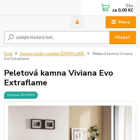
0
ks
za
0,00 Kč
Menu
Hledat
Úvod
Kamna-vložky na pelety EXTRAFLAME
Peletová kamna Viviana
Evo Extraflame
Peletová kamna Viviana Evo
Extraflame
Doprava ZDARMA