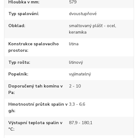
Hloubka v mm
579
Typ spalování
dvoustupňové
Obklad
smaltovaný plášť - ocel,
keramika
Konstrukce spalovacího
litina
prostoru
Typ roštu
litinový
Popelník
vyjímatelný
Doporučený tah komínu v
2 - 10
Pa
Hmotnostní průtok spalin v
3,3 - 6,6
g/s
Výstupní teplota spalin v
87,9 - 180,1
°C