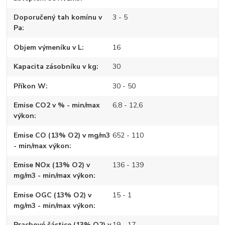
Doporučený tah komínu v
3 - 5
Pa
Objem výmeníku v L
16
Kapacita zásobníku v kg
30
Příkon W
30 - 50
Emise CO2 v % - min/max
6,8 - 12,6
výkon
Emise CO (13% O2) v mg/m3
652 - 110
- min/max výkon
Emise NOx (13% O2) v
136 - 139
mg/m3 - min/max výkon
Emise OGC (13% O2) v
15 - 1
mg/m3 - min/max výkon
Prachové částice (13% O2) v
19 - 17