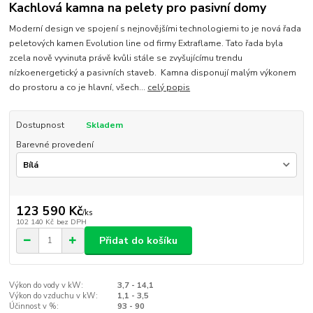
Kachlová kamna na pelety pro pasivní domy
Moderní design ve spojení s nejnovějšími technologiemi to je nová řada
peletových kamen Evolution line od firmy Extraflame. Tato řada byla
zcela nově vyvinuta právě kvůli stále se zvyšujícímu trendu
nízkoenergetický a pasivních staveb. Kamna disponují malým výkonem
do prostoru a co je hlavní, všech...
celý popis
Dostupnost
Skladem
Barevné provedení
123 590 Kč
/
ks
102 140 Kč
bez DPH
Přidat do košíku
Výkon do vody v kW:
3,7 - 14,1
Výkon do vzduchu v kW:
1,1 - 3,5
Účinnost v %:
93 - 90