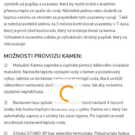
výměník od popílku a usazenin, která by mohli bránit v kvalitním
přenosu tepla ze spalin do vody. Následně jednou nebo dvakrát za
topnou sezónu se otvorem za popelníkem tyto usazeniny vysají. Také
je nutné pravidelně jednou za 3 měsíce kontrolovat usazeniny v T-kusu,
který je první částí kouřovodu, který se instaluje ihned za kamna.
Vzhledem k nucenému odtahu je vyfoukáván i drobný popílek, který se
zde usazuje.
MOŽNOSTI PROVOZU KAMEN:
1) Manuální: Kamna zapínáte a vypínáte pomocí dálkového ovladače
manuálně. Nastavíte teplotu výstupní vody z kamen a požadovaný
výkon. Jakmile se do kamen začne vracet teplejší voda, která se blíží
zákazníkovi nastavené, dochází ke snížení výkonu, tak aby se kamna
zbytečně nepřehřívala.
2) Nastavení času spínání: Kamna mají možnost nastavit 4 časové
úseky, kdy budou topit pro konkrétní dny v týdnu. Kamna se v daný čas
automaticky zapnou a v určený čas zase vypnou. Po zapnutí se snaží
dosáhnout nastavené teploty vody.
3) S funkcí STAND-BY bez externího termostatu: Pokud je tato funkce