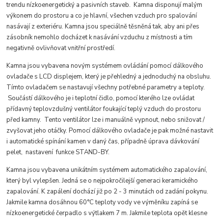
trendu nízkoenergetický a pasivních staveb. Kamna disponují malým
výkonem do prostoru a co je hlavní, všechen vzduch pro spalování
nasávají z exteriéru. Kamna jsou speciálně těsněná tak, aby ani přes
zásobník nemohlo docházet k nasávání vzduchu z místnosti a tím
negativně ovlivňovat vnitřní prostředí.
Kamna jsou vybavena novým systémem ovládání pomocí dálkového
ovladače s LCD displejem, který je přehledný a jednoduchý na obsluhu.
Tímto ovladačem se nastavují všechny potřebné parametry a teploty.
Součástí dálkového je i teplotní čidlo, pomocí kterého lze ovládat
přídavný teplovzdušný ventilátor foukající teplý vzduch do prostoru
před kamny. Tento ventilátor lze i manuálně vypnout, nebo snižovat /
zvyšovat jeho otáčky. Pomocí dálkového ovladače je pak možné nastavit
i automatické spínání kamen v daný čas, případně úprava dávkování
pelet, nastavení funkce STAND-BY.
Kamna jsou vybavena unikátním systémem automatického zapalování,
který byl vylepšen. Jedná se o nejpokročilejší generaci keramického
zapalování. K zapálení dochází již po 2 - 3 minutách od zadání pokynu.
Jakmile kamna dosáhnou 60°C teploty vody ve výměníku zapíná se
nízkoenergetické čerpadlo s výtlakem 7 m. Jakmile teplota opět klesne