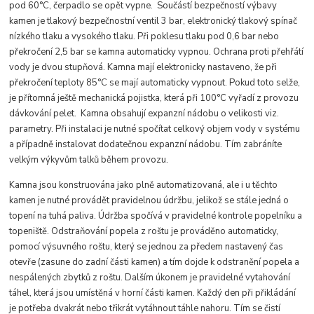
pod 60°C, čerpadlo se opět vypne. Součástí bezpečností výbavy
kamen je tlakový bezpečnostní ventil 3 bar, elektronický tlakový spínač
nízkého tlaku a vysokého tlaku. Při poklesu tlaku pod 0,6 bar nebo
překročení 2,5 bar se kamna automaticky vypnou. Ochrana proti přehřátí
vody je dvou stupňová. Kamna mají elektronicky nastaveno, že při
překročení teploty 85°C se mají automaticky vypnout. Pokud toto selže,
je přítomná ještě mechanická pojistka, která při 100°C vyřadí z provozu
dávkování pelet. Kamna obsahují expanzní nádobu o velikosti viz.
parametry. Při instalaci je nutné spočítat celkový objem vody v systému
a případně instalovat dodatečnou expanzní nádobu. Tím zabráníte
velkým výkyvům talků během provozu.
Kamna jsou konstruována jako plně automatizovaná, ale i u těchto
kamen je nutné provádět pravidelnou údržbu, jelikož se stále jedná o
topení na tuhá paliva. Údržba spočívá v pravidelné kontrole popelníku a
topeniště. Odstraňování popela z roštu je prováděno automaticky,
pomocí výsuvného roštu, který se jednou za předem nastavený čas
otevře (zasune do zadní části kamen) a tím dojde k odstranění popela a
nespálených zbytků z roštu. Dalším úkonem je pravidelné vytahování
táhel, která jsou umístěná v horní části kamen. Každý den při přikládání
je potřeba dvakrát nebo třikrát vytáhnout táhle nahoru. Tím se čistí