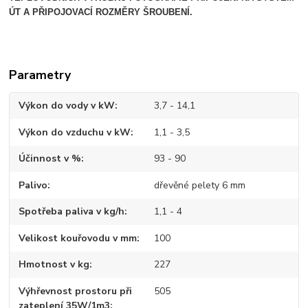
ÚT A PŘIPOJOVACÍ ROZMĚRY ŠROUBENÍ.
Parametry
Výkon do vody v kW
3,7 - 14,1
Výkon do vzduchu v kW
1,1 - 3,5
Účinnost v %
93 - 90
Palivo
dřevěné pelety 6 mm
Spotřeba paliva v kg/h
1,1 - 4
Velikost kouřovodu v mm
100
Hmotnost v kg
227
Výhřevnost prostoru při
505
zateplení 35W/1m3