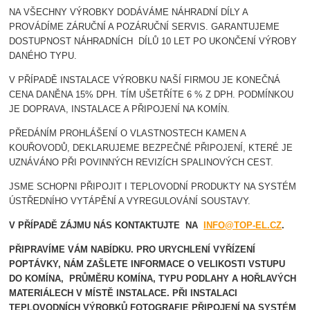
NA VŠECHNY VÝROBKY DODÁVÁME NÁHRADNÍ DÍLY A
PROVÁDÍME ZÁRUČNÍ A POZÁRUČNÍ SERVIS. GARANTUJEME
DOSTUPNOST NÁHRADNÍCH DÍLŮ 10 LET PO UKONČENÍ VÝROBY
DANÉHO TYPU.
V PŘÍPADĚ INSTALACE VÝROBKU NAŠÍ FIRMOU JE KONEČNÁ
CENA DANĚNA 15% DPH. TÍM UŠETŘÍTE 6 % Z DPH. PODMÍNKOU
JE DOPRAVA, INSTALACE A PŘIPOJENÍ NA KOMÍN.
PŘEDÁNÍM PROHLÁŠENÍ O VLASTNOSTECH KAMEN A
KOUŘOVODŮ, DEKLARUJEME BEZPEČNÉ PŘIPOJENÍ, KTERÉ JE
UZNÁVÁNO PŘI POVINNÝCH REVIZÍCH SPALINOVÝCH CEST.
JSME SCHOPNI PŘIPOJIT I TEPLOVODNÍ PRODUKTY NA SYSTÉM
ÚSTŘEDNÍHO VYTÁPĚNÍ A VYREGULOVÁNÍ SOUSTAVY.
V PŘÍPADĚ ZÁJMU NÁS KONTAKTUJTE NA
INFO@TOP-EL.CZ
.
PŘIPRAVÍME VÁM NABÍDKU. PRO URYCHLENÍ VYŘÍZENÍ
POPTÁVKY, NÁM ZAŠLETE INFORMACE O VELIKOSTI VSTUPU
DO KOMÍNA, PRŮMĚRU KOMÍNA, TYPU PODLAHY A HOŘLAVÝCH
MATERIÁLECH V MÍSTĚ INSTALACE.
PŘI INSTALACI
TEPLOVODNÍCH VÝROBKŮ FOTOGRAFIE PŘIPOJENÍ NA SYSTÉM