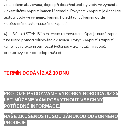
zákazníkem aktivovaná, dojde při dosažení teploty vody ve výměníku
k okamžitému vypnutí kamen i čerpadla. Pokynem k vypnutí je dosažení
teploty vody ve výměníku kamen. Po schladnutí kamen dojde
k opětovnému automatickému zapnutí.
4) S funkcí STAN-BY s externím termostatem: Opět je nutné zapnout
tuto funkci pomocí dálkového ovladače. Pokyn k vypnutí a zapnutí
kamen dává externí termostat (většinou v akumulační nádobě,
prostorový se moc nedoporučuje).
TERMÍN DODÁNÍ 2 AŽ 10 DNŮ
PROTOŽE PRODÁVÁME VÝROBKY NORDICA JIŽ 25
LET, MŮŽEME VÁM POSKYTNOUT VŠECHNY
POTŘEBNÉ INFORMACE.
NAŠE ZKUŠENOSTI JSOU ZÁRUKOU ODBORNÉHO
PRODEJE.