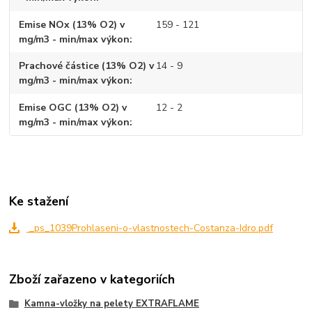
Emise NOx (13% O2) v
159 - 121
mg/m3 - min/max výkon
Prachové částice (13% O2) v
14 - 9
mg/m3 - min/max výkon
Emise OGC (13% O2) v
12 - 2
mg/m3 - min/max výkon
Ke stažení
_ps_1039Prohlaseni-o-vlastnostech-Costanza-Idro.pdf
Zboží zařazeno v kategoriích
Kamna-vložky na pelety EXTRAFLAME