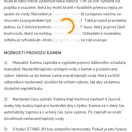
dvakrát nebo třikrát vytáhnout táhle nahoru. Tím se čistí výměník od
popílku a usazenin, která by mohli bránit v kvalitním přenosu tepla ze
spalin do vody. Následně jednou nebo dvakrát za topnou sezónu se
otvorem za popelníkem tyto usazeniny vysají. Také je nutné pravidelně
jednou za 3 měsíce kontrolovat usazeniny v T-kusu, který je první částí
kouřovodu, který se instaluje ihned za kamna. Vzhledem k nucenému
odtahu je vyfoukáván i drobný popílek, který se zde usazuje.
MOŽNOSTI PROVOZU KAMEN:
1) Manuální: Kamna zapínáte a vypínáte pomocí dálkového ovladače
manuálně. Nastavíte teplotu výstupní vody z kamen a požadovaný
výkon. Jakmile se do kamen začne vracet teplejší voda, která se blíží
zákazníkovi nastavené, dochází ke snížení výkonu, tak aby se kamna
zbytečně nepřehřívala.
2) Nastavení času spínání: Kamna mají možnost nastavit 4 časové
úseky, kdy budou topit pro konkrétní dny v týdnu. Kamna se v daný čas
automaticky zapnou a v určený čas zase vypnou. Po zapnutí se snaží
dosáhnout nastavené teploty vody.
3) S funkcí STAND-BY bez externího termostatu: Pokud je tato funkce