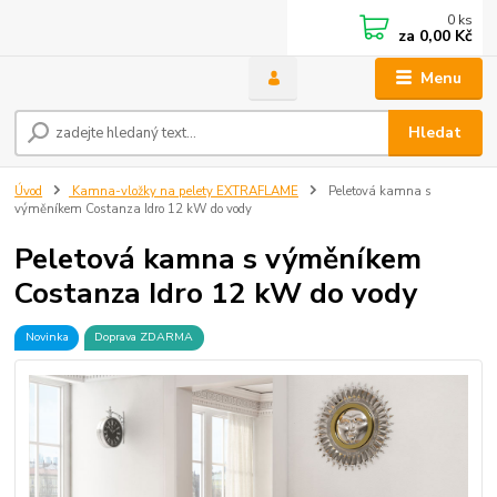
0
ks
za
0,00 Kč
Menu
Hledat
Úvod
Kamna-vložky na pelety EXTRAFLAME
Peletová kamna s
výměníkem Costanza Idro 12 kW do vody
Peletová kamna s výměníkem
Costanza Idro 12 kW do vody
Novinka
Doprava ZDARMA