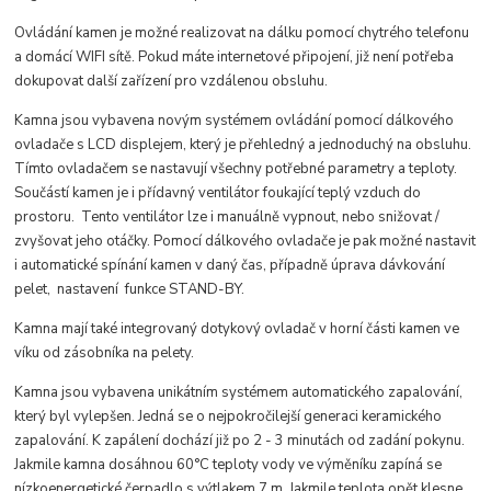
Ovládání kamen je možné realizovat na dálku pomocí chytrého telefonu
a domácí WIFI sítě. Pokud máte internetové připojení, již není potřeba
dokupovat další zařízení pro vzdálenou obsluhu.
Kamna jsou vybavena novým systémem ovládání pomocí dálkového
ovladače s LCD displejem, který je přehledný a jednoduchý na obsluhu.
Tímto ovladačem se nastavují všechny potřebné parametry a teploty.
Součástí kamen je i přídavný ventilátor foukající teplý vzduch do
prostoru. Tento ventilátor lze i manuálně vypnout, nebo snižovat /
zvyšovat jeho otáčky. Pomocí dálkového ovladače je pak možné nastavit
i automatické spínání kamen v daný čas, případně úprava dávkování
pelet, nastavení funkce STAND-BY.
Kamna mají také integrovaný dotykový ovladač v horní části kamen ve
víku od zásobníka na pelety.
Kamna jsou vybavena unikátním systémem automatického zapalování,
který byl vylepšen. Jedná se o nejpokročilejší generaci keramického
zapalování. K zapálení dochází již po 2 - 3 minutách od zadání pokynu.
Jakmile kamna dosáhnou 60°C teploty vody ve výměníku zapíná se
nízkoenergetické čerpadlo s výtlakem 7 m. Jakmile teplota opět klesne