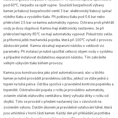
pod 60°C, čerpadlo se opět vypne. Součástí bezpečností výbavy
kamen je tlakový bezpečnostní ventil 3 bar, elektronický tlakový spínač
nízkého tlaku a vysokého tlaku. Při poklesu tlaku pod 0,6 bar nebo
překročení 2,5 bar se kamna automaticky vypnou. Ochrana proti přehřátí
vody je dvou stupňová. Kamna mají elektronicky nastaveno, že při
překročení teploty 85°C se mají automaticky vypnout. Pokud toto selže,
je přítomná ještě mechanická pojistka, která při 100°C vyřadí z provozu
dávkování pelet. Kamna obsahují expanzní nádobu o velikosti viz.
parametry. Při instalaci je nutné spočítat celkový objem vody v systému
a případně instalovat dodatečnou expanzní nádobu. Tím zabráníte
velkým výkyvům tlaku během provozu.
Kamna jsou konstruována jako plně automatizovaná, ale i u těchto
kamen je nutné provádět pravidelnou údržbu, jelikož se stále jedná o
topení na tuhá paliva. Údržba spočívá v pravidelné kontrole popelníku a
topeniště. Odstraňování popela z roštu je prováděno automaticky,
zvšením otáček otahového ventilátora, který vyfouká dírky v roštu od
zbytků. Toto se provádí v předem nastavený čas v závislosti na
zvoleném výkonu. Dalším úkonem je pravidelné vytahování táhel, která
jsou umístěná v horní části kamen. Každý den při přikládání je potřeba