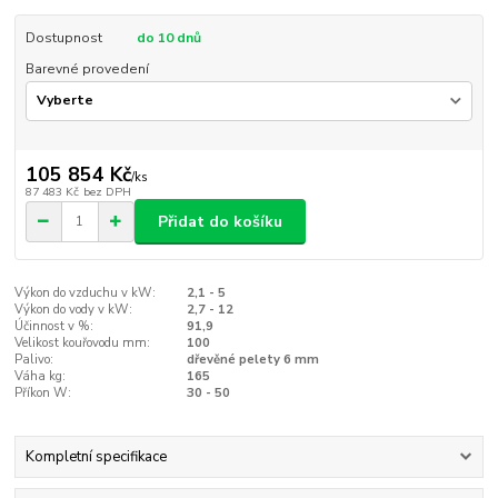
Dostupnost
do 10 dnů
Barevné provedení
105 854 Kč
/
ks
87 483 Kč
bez DPH
Přidat do košíku
Výkon do vzduchu v kW:
2,1 - 5
Výkon do vody v kW:
2,7 - 12
Účinnost v %:
91,9
Velikost kouřovodu mm:
100
Palivo:
dřevěné pelety 6 mm
Váha kg:
165
Příkon W:
30 - 50
Kompletní specifikace