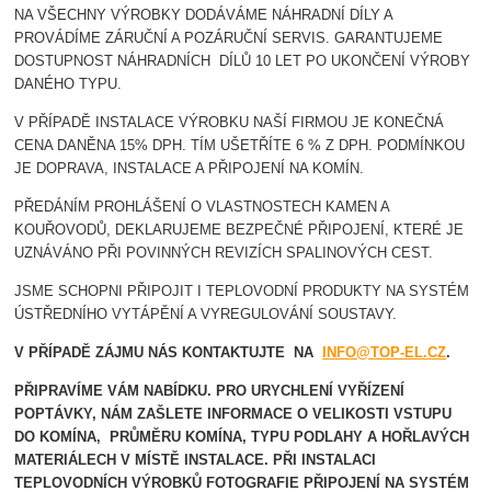
NA VŠECHNY VÝROBKY DODÁVÁME NÁHRADNÍ DÍLY A
PROVÁDÍME ZÁRUČNÍ A POZÁRUČNÍ SERVIS. GARANTUJEME
DOSTUPNOST NÁHRADNÍCH DÍLŮ 10 LET PO UKONČENÍ VÝROBY
DANÉHO TYPU.
V PŘÍPADĚ INSTALACE VÝROBKU NAŠÍ FIRMOU JE KONEČNÁ
CENA DANĚNA 15% DPH. TÍM UŠETŘÍTE 6 % Z DPH. PODMÍNKOU
JE DOPRAVA, INSTALACE A PŘIPOJENÍ NA KOMÍN.
PŘEDÁNÍM PROHLÁŠENÍ O VLASTNOSTECH KAMEN A
KOUŘOVODŮ, DEKLARUJEME BEZPEČNÉ PŘIPOJENÍ, KTERÉ JE
UZNÁVÁNO PŘI POVINNÝCH REVIZÍCH SPALINOVÝCH CEST.
JSME SCHOPNI PŘIPOJIT I TEPLOVODNÍ PRODUKTY NA SYSTÉM
ÚSTŘEDNÍHO VYTÁPĚNÍ A VYREGULOVÁNÍ SOUSTAVY.
V PŘÍPADĚ ZÁJMU NÁS KONTAKTUJTE NA
INFO@TOP-EL.CZ
.
PŘIPRAVÍME VÁM NABÍDKU. PRO URYCHLENÍ VYŘÍZENÍ
POPTÁVKY, NÁM ZAŠLETE INFORMACE O VELIKOSTI VSTUPU
DO KOMÍNA, PRŮMĚRU KOMÍNA, TYPU PODLAHY A HOŘLAVÝCH
MATERIÁLECH V MÍSTĚ INSTALACE.
PŘI INSTALACI
TEPLOVODNÍCH VÝROBKŮ FOTOGRAFIE PŘIPOJENÍ NA SYSTÉM