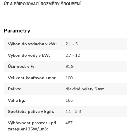
ÚT A PŘIPOJOVACÍ ROZMĚRY ŠROUBENÍ.
Parametry
Výkon do vzduchu v kW
2,1 - 5
Výkon do vody v kW
2,7 - 12
Účinnost v %
91,9
Velikost kouřovodu mm
100
Palivo
dřevěné pelety 6 mm
Váha kg
165
Spotřeba paliva v kg/h
1,1 - 3,8
Výhřevnost prostoru při
487
zateplení 35W/1m3