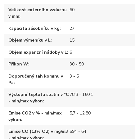
Velikost externího vzduchu
60
v mm
Kapacita zásobníku v kg
27
Objem výmeníku v L
15
Objem expanzní nádoby v L
6
Příkon W
30 - 50
Doporučený tah komínu v
3 - 5
Pa
Výstupní teplota spalin v °C
78,8 - 150,1
- min/max výkon
Emise CO2 v % - min/max
5,7 - 12,80
výkon
Emise CO (13% O2) v mg/m3
694 - 64
- min/max výkon