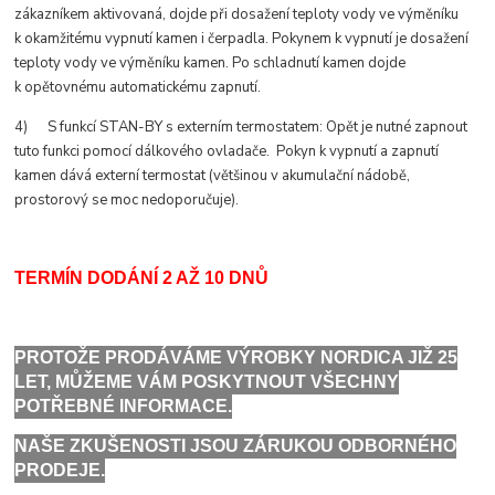
zákazníkem aktivovaná, dojde při dosažení teploty vody ve výměníku
k okamžitému vypnutí kamen i čerpadla. Pokynem k vypnutí je dosažení
teploty vody ve výměníku kamen. Po schladnutí kamen dojde
k opětovnému automatickému zapnutí.
4) S funkcí STAN-BY s externím termostatem: Opět je nutné zapnout
tuto funkci pomocí dálkového ovladače. Pokyn k vypnutí a zapnutí
kamen dává externí termostat (většinou v akumulační nádobě,
prostorový se moc nedoporučuje).
TERMÍN DODÁNÍ 2 AŽ 10 DNŮ
PROTOŽE PRODÁVÁME VÝROBKY NORDICA JIŽ 25
LET, MŮŽEME VÁM POSKYTNOUT VŠECHNY
POTŘEBNÉ INFORMACE.
NAŠE ZKUŠENOSTI JSOU ZÁRUKOU ODBORNÉHO
PRODEJE.