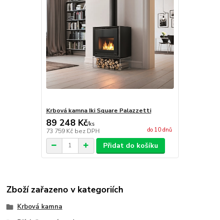
Krbová kamna Iki Square Palazzetti
89 248 Kč
/
ks
do 10 dnů
73 759 Kč
bez DPH
Přidat do košíku
Zboží zařazeno v kategoriích
Krbová kamna