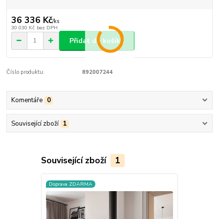
36 336 Kč
/
ks
30 030 Kč
bez DPH
Přidat do košíku
Číslo produktu:
892007244
Komentáře
0
Související zboží
1
Související zboží
1
Doprava ZDARMA