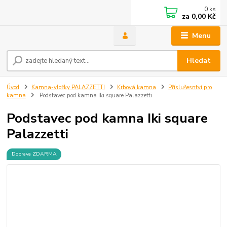
0
ks
za
0,00 Kč
Menu
Hledat
Úvod
Kamna-vložky PALAZZETTI
Krbová kamna
Příslušesntví pro
kamna
Podstavec pod kamna Iki square Palazzetti
Podstavec pod kamna Iki square
Palazzetti
Doprava ZDARMA