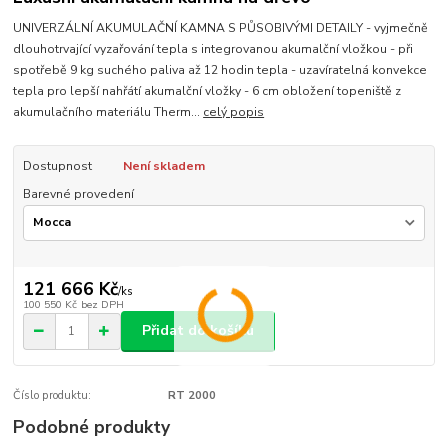
UNIVERZÁLNÍ AKUMULAČNÍ KAMNA S PŮSOBIVÝMI DETAILY - vyjmečně
dlouhotrvající vyzařování tepla s integrovanou akumalční vložkou - při
spotřebě 9 kg suchého paliva až 12 hodin tepla - uzavíratelná konvekce
tepla pro lepší nahřátí akumalční vložky - 6 cm obložení topeniště z
akumulačního materiálu Therm...
celý popis
Dostupnost
Není skladem
Barevné provedení
121 666 Kč
/
ks
100 550 Kč
bez DPH
Přidat do košíku
Číslo produktu:
RT 2000
Podobné produkty