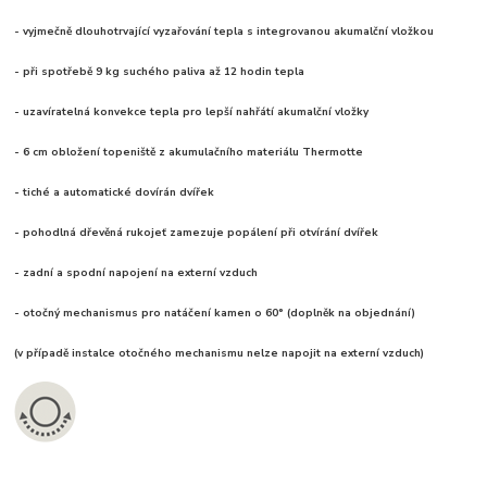
- vyjmečně dlouhotrvající vyzařování tepla s integrovanou akumalční vložkou
- při spotřebě 9 kg suchého paliva až 12 hodin tepla
- uzavíratelná konvekce tepla pro lepší nahřátí akumalční vložky
- 6 cm obložení topeniště z akumulačního materiálu Thermotte
- tiché a automatické dovírán dvířek
- pohodlná dřevěná rukojeť zamezuje popálení při otvírání dvířek
- zadní a spodní napojení na externí vzduch
- otočný mechanismus pro natáčení kamen o 60° (doplněk na objednání)
(v případě instalce otočného mechanismu nelze napojit na externí vzduch)