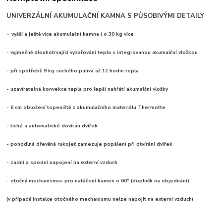
UNIVERZÁLNÍ AKUMULAČNÍ KAMNA S PŮSOBIVÝMI DETAILY
-
vyšší a ještě více akumulační kamna ( o 30 kg více
- vyjmečně dlouhotrvající vyzařování tepla s integrovanou akumalční vložkou
- při spotřebě 9 kg suchého paliva až 12 hodin tepla
- uzavíratelná konvekce tepla pro lepší nahřátí akumalční vložky
- 6 cm obložení topeniště z akumulačního materiálu Thermotte
- tiché a automatické dovírán dvířek
- pohodlná dřevěná rukojeť zamezuje popálení při otvírání dvířek
- zadní a spodní napojení na externí vzduch
- otočný mechanismus pro natáčení kamen o 60° (doplněk na objednání)
(v případě instalce otočného mechanismu nelze napojit na externí vzduch)