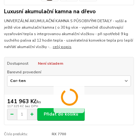
Luxusní akumulační kamna na dřevo
UNIVERZÁLNÍ AKUMULAČNÍ KAMNA S PŮSOBIVÝMI DETAILY - vyšší a
ještě více akumulační kamna ( o 30 kg více - vyjmečně dlouhotrvající
vyzařování tepla s integrovanou akumalční vložkou - při spotřebě 9 kg
suchého paliva až 12 hodin tepla - uzavíratelná konvekce tepla pro lepší
nahřátí akumalční vložky -...
celý popis
Dostupnost
Není skladem
Barevné provedení
141 963 Kč
/
ks
117 325 Kč
bez DPH
Přidat do košíku
Číslo produktu:
RX 7700