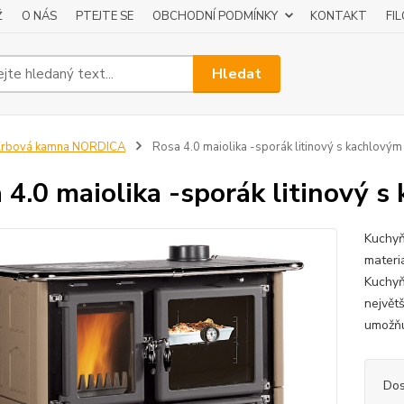
Ž
O NÁS
PTEJTE SE
OBCHODNÍ PODMÍNKY
KONTAKT
FI
Hledat
Krbová kamna NORDICA
Rosa 4.0 maiolika -sporák litinový s kachlový
 4.0 maiolika -sporák litinový 
Kuchyňs
materi
Kuchyň
největ
umožňuj
Dos