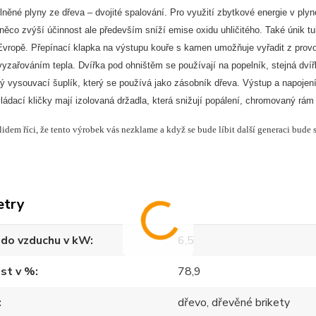
lněné plyny ze dřeva – dvojité spalování. Pro využití zbytkové energie v plynec
 něco zvýší účinnost ale především sníží emise oxidu uhličitého. Také únik
vropě. Přepínací klapka na výstupu kouře s kamen umožňuje vyřadit z provoz
zařováním tepla. Dvířka pod ohništěm se používají na popelník, stejná dvířk
ký vysouvací šuplík, který se používá jako zásobník dřeva. Výstup a napoje
ádací kličky mají izolovaná držadla, která snižují popálení, chromovaný rám k
dem říci, že tento výrobek vás nezklame a když se bude líbit další generaci bude s
etry
 do vzduchu v kW
6,5
st v %
78,9
dřevo, dřevěné brikety