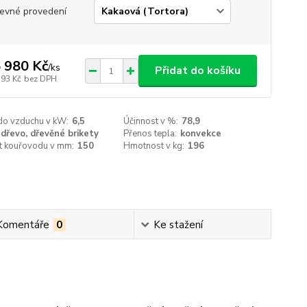
evné provedení
 980 Kč
/
ks
Přidat do košíku
793 Kč
bez DPH
do vzduchu v kW:
6,5
Účinnost v %:
78,9
dřevo, dřevěné brikety
Přenos tepla:
konvekce
st kouřovodu v mm:
150
Hmotnost v kg:
196
Komentáře
0
Ke stažení