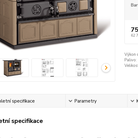
Bar
75
62 
Výkon 
Palivo:
Veliko
etní specifikace
Parametry
tní specifikace