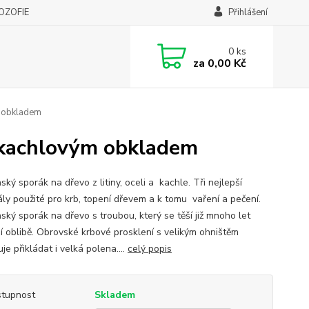
LOZOFIE
Přihlášení
0
ks
za
0,00 Kč
m obkladem
s kachlovým obkladem
ký sporák na dřevo z litiny, oceli a kachle. Tři nejlepší
ály použité pro krb, topení dřevem a k tomu vaření a pečení.
ský sporák na dřevo s troubou, který se těší již mnoho let
ší oblibě. Obrovské krbové prosklení s velikým ohništěm
e přikládat i velká polena....
celý popis
tupnost
Skladem