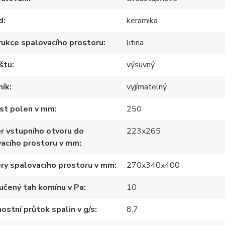
d
keramika
ukce spalovacího prostoru
litina
štu
výsuvný
ník
vyjímatelný
ost polen v mm
250
r vstupního otvoru do
223x265
acího prostoru v mm
ry spalovacího prostoru v mm
270x340x400
učený tah komínu v Pa
10
stní průtok spalin v g/s
8,7