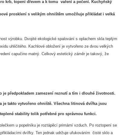
é pro krb, topení dřevem a k tomu vaření a pečení. Kuchyňský
rbové prosklení s velikým ohništěm umožňuje přikládat i velká
elnost výrobku. Dvojité ekologické spalování s oplachem skla teplým
idu uhličitého. Kachlové obložení je vytvořeno ze dvou velkých
rovedení capučino matný. Celkový estetický záměr je takový, že
je předpokladem zamezení reznutí a tím i dlouhé životnosti.
a je takto vytvořeno ohniště. Všechna litinová dvířka jsou
plené stability tolik potřebné pro správnou funkci.
olečkem u popelníku je roztápěcí primární vzduch. Po roztopení se
přikládacími dvířky. Ten jednak udržuje ufukováním čisté sklo a