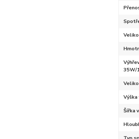
Přeno
Spotře
Velik
Hmotn
Výhřev
35W/
Veliko
Výška
Šířka 
Hloub
Typ sp