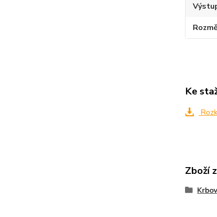
Výstup
Rozmě
Ke sta
Rozkr
Zboží 
Krbo