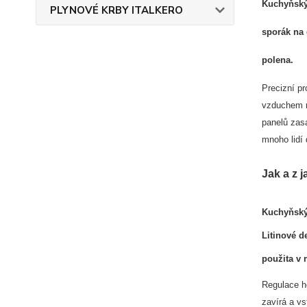
Kuchyňský 
PLYNOVÉ KRBY ITALKERO
sporák na 
polena.
Precizní pr
vzduchem m
panelů zasa
mnoho lidí
Jak a z 
Kuchyňský 
Litinové d
použita v 
Regulace h
zavírá a vs