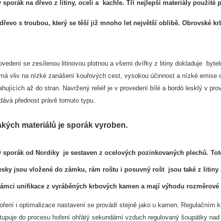
sporák na dřevo z litiny, oceli a kachle. Tři nejlepší materiály použit
dřevo s troubou, který se těší již mnoho let největší oblibě. Obrovské k
ovedení se zesílenou litinovou plotnou a všemi dvířky z litiny dokladuje byt
á vliv na nízké zanášení kouřových cest, vysokou účinnost a nízké emise ox
hujících až do stran. Navržený reliéf je v provedení bílé a bordó lesklý v p
 dává přednost právě tomuto typu.
jakých materiálů je sporák vyroben.
sporák od Nordiky je sestaven z ocelových pozinkovaných plechů. Toto 
esky jsou vložené do zámku, rám roštu i posuvný rošt jsou také z litiny 
rámci unifikace z vyráběných krbových kamen a mají výhodu rozměrové te
oření i optimalizace nastavení se provádí stejně jako u kamen. Regulačním k
tupuje do procesu hoření ohřátý sekundární vzduch regulovaný šoupátky nad 