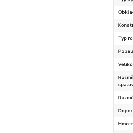
Obkla
Konstr
Typ ro
Popel
Velik
Rozmě
spalov
Rozmě
Dopor
Hmotno