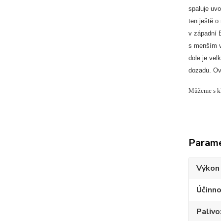
spaluje uvo
ten ještě o
v západní E
s menším vy
dole je vel
dozadu. Ovl
Můžeme s kli
Param
Výkon
Účinno
Palivo