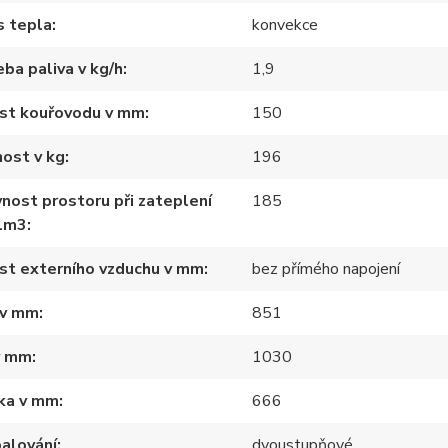
s tepla
konvekce
ba paliva v kg/h
1,9
ost kouřovodu v mm
150
ost v kg
196
nost prostoru při zateplení
185
1m3
st externího vzduchu v mm
bez přímého napojení
 v mm
851
v mm
1030
ka v mm
666
alování
dvoustupňové