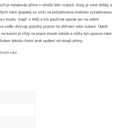
h je instalován přímo v ohništi třetí vzduch, který je silně ohřátý a
 tuhých částí (popela) se sníží na požadovanou hodnotu vyžadovanou
u troubu (např. v létě) a tím používat sporák jen na vaření
a vedle ukrývají prázdný prostor na ohřívání nebo sušení. Úplně
ní na komín je vždy na pravé straně nahoře a může být upraven také
olem dokola chrání proti spálení od okrajů plotny.
loužit také.