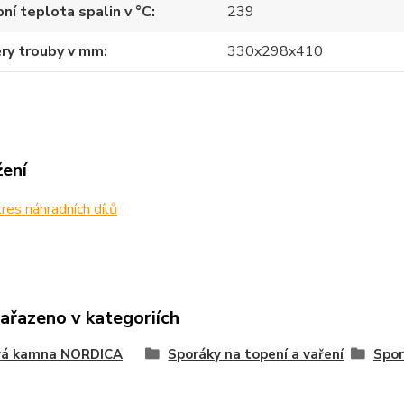
ní teplota spalin v °C
239
ry trouby v mm
330x298x410
žení
es náhradních dílů
zařazeno v kategoriích
vá kamna NORDICA
Sporáky na topení a vaření
Spor