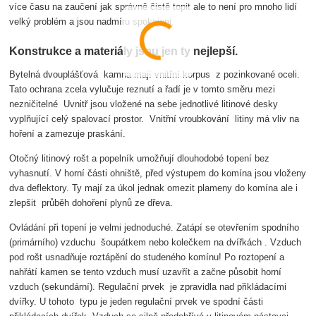
více času na zaučení jak správně čistě topit ale to není pro mnoho lidí
velký problém a jsou nadmíru spokojeni.
Konstrukce a materiály jsou jen ty nejlepší.
Bytelná dvouplášťová kamna mají vnitřní korpus z pozinkované oceli.
Tato ochrana zcela vylučuje reznutí a řadí je v tomto směru mezi
nezničitelné Uvnitř jsou vložené na sebe jednotlivé litinové desky
vyplňující celý spalovací prostor. Vnitřní vroubkování litiny má vliv na
hoření a zamezuje praskání.
Otočný litinový rošt a popelník umožňují dlouhodobé topení bez
vyhasnutí. V horní části ohniště, před výstupem do komína jsou vloženy
dva deflektory. Ty mají za úkol jednak omezit plameny do komína ale i
zlepšit průběh dohoření plynů ze dřeva.
Ovládání při topení je velmi jednoduché. Zatápí se otevřením spodního
(primárního) vzduchu šoupátkem nebo kolečkem na dvířkách . Vzduch
pod rošt usnadňuje roztápění do studeného komínu! Po roztopení a
nahřátí kamen se tento vzduch musí uzavřít a začne působit horní
vzduch (sekundární). Regulační prvek je zpravidla nad přikládacími
dvířky. U tohoto typu je jeden regulační prvek ve spodní části