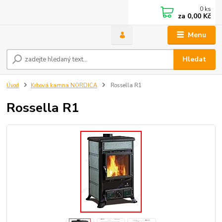
0
ks
za
0,00 Kč
Menu
Hledat
Úvod
Krbová kamna NORDICA
Rossella R1
Rossella R1