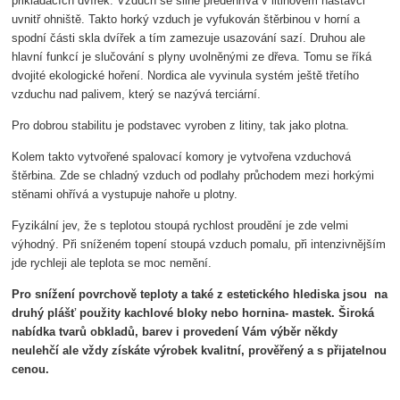
přikládacích dvířek. Vzduch se silně předehřívá v litinovém nástavci
uvnitř ohniště. Takto horký vzduch je vyfukován štěrbinou v horní a
spodní části skla dvířek a tím zamezuje usazování sazí. Druhou ale
hlavní funkcí je slučování s plyny uvolněnými ze dřeva. Tomu se říká
dvojité ekologické hoření. Nordica ale vyvinula systém ještě třetího
vzduchu nad palivem, který se nazývá terciární.
Pro dobrou stabilitu je podstavec vyroben z litiny, tak jako plotna.
Kolem takto vytvořené spalovací komory je vytvořena vzduchová
štěrbina. Zde se chladný vzduch od podlahy průchodem mezi horkými
stěnami ohřívá a vystupuje nahoře u plotny.
Fyzikální jev, že s teplotou stoupá rychlost proudění je zde velmi
výhodný. Při sníženém topení stoupá vzduch pomalu, při intenzivnějším
jde rychleji ale teplota se moc nemění.
Pro snížení povrchově teploty a také z estetického hlediska jsou na
druhý plášť použity kachlové bloky nebo hornina- mastek. Široká
nabídka tvarů obkladů, barev i provedení Vám výběr někdy
neulehčí ale vždy získáte výrobek kvalitní, prověřený a s přijatelnou
cenou.