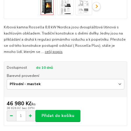
Krbová kamna Rossella 8,8 kW Nordica jsou dvouplášťová litinová s
kachlovým obkladem. Tradiční konstrukce s dvěmi dvířky. Jedny jsou na
přikládání a druhá k regulaci primárního vzduchu a k popelníku. Přestože
se od této konstrukce postupně odchází ( Rossella Plus), stále je
mnoho lidí, kterým se ...
celý popis
Dostupnost
do 10 dnů
Barevné provedení
46 980 Kč
/
ks
38 826 Kč
bez DPH
Přidat do košíku