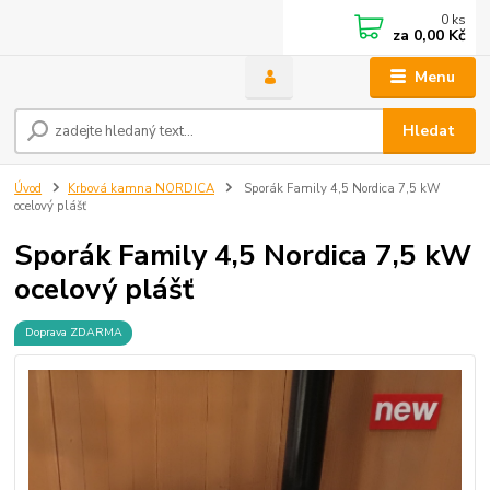
0
ks
za
0,00 Kč
Menu
Hledat
Úvod
Krbová kamna NORDICA
Sporák Family 4,5 Nordica 7,5 kW
ocelový plášť
Sporák Family 4,5 Nordica 7,5 kW
ocelový plášť
Doprava ZDARMA