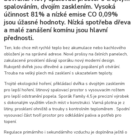
spalováním, dvojím zasklením. Vysoká
účinnost 81% a nízké emise CO 0,09%
jsou úžasné hodnoty. Nízká spotřeba dřeva
a malé zanášení komínu jsou hlavní
přednosti.
Ten, kdo chce mít rychlé teplo bez akumulace nebo kachlového
obložení je na správné adrese. Nové prolisy na čelních panelech,
zakulacené prosklení dávají sporáku nový moderní design.
Rukojetě dvířek jsou dřevěné a zamezují popálení při otvírání.
Trouba na velký plech má zasklení s ukazatelem teploty.
Trojité ekologické hoření, přikládací dvířka s dvojitým zasklením
pro lepší hoření, litinový spalovací prostor s vysouvacím roštem
pro lepší odstranění popela. Sporák Family 4,5 je precizní výrobek
s dokonalým využitím všech míst v konstrukci. Varná plotna je z
litiny, prosklení ohniště a trouby s kontrolním teploměrem . Spodní
vysouvací část tvoří prostor pro odkládání paliva a potřeb pro
topení.
Regulace primárního i sekundárního vzduchu je doplněna ještě o