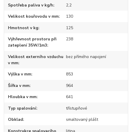
Spotřeba paliva v kg/h
2,2
Velikost kouřovodu v mm
130
Hmotnost v kg
125
Výhřevnost prostoru při
238
zateplení 35W/1m3
Velikost externího vzduchu
bez přímého napojení
v mm
Výška v mm
853
Šířka v mm
964
Hloubka v mm
641
Typ spalování
třístupňové
Obklad
smaltovaný plášt
Konstrukce spalovacího
litina