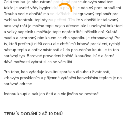
Celá trouba je oboustraně potažená porcelánovým smaltem,
takže je uvnitř vždy hygienická a povrch je odolný proti propálení.
Trouba vedle ohniště má ve dvířkách integrovaný teploměr pro
rychlou kontrolu teploty na pečení. Tím že v ohništi instalovaný
posuvný rošt je možno topit nejen dřevem ale i uhelnými briketami
a velký popelník umožňuje topit nepřetržitě i několik dní. Kulatá
madla a ochranný rám kolem celého sporáku je chromovaný. Pro
ty, kteří preferují nižší cenu ale chtějí mít krbové prosklení, rychlý
nástup tepla a ohřev místnosti až do posledního koutu je to ten
správný typ. Barevné provedení hnědé, kapučino, bílé a černé
dává možnosti vybrat si co se vám líbí.
Pro toho, kdo vyřaduje kvalitní sporák s dlouhou životností,
krbovým prosklením a příjemné vytápění konvekčním teplem je na
správné adrese.
Jednou koupí a pak jen čistí a o nic jiného se nestará!
TERMÍN DODÁNÍ 2 AŽ 10 DNŮ