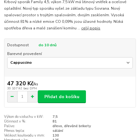
Krbový sporák Family 4,5, výkon 7,5 kW má litinový vnitřek a ocelové
oplaštění. Nový typ sporáku vyšel ze základu typu Sovrana. Nový
spalovací prostor s trojitým spalováním, dvojím zasklením. Vysoká
účinnost 81% a nízké emise CO 0,09% jsou úžasné hodnoty. Nízká
spotřeba dřeva a malé zanášení komínu ...
celý popis
Dostupnost
do 10 dnů
Barevné provedení
47 320 Kč
/
ks
39 107 Kč
bez DPH
Přidat do košíku
Výkon do vzduchu v kW:
7,5
Účinnost v %:
81
Palivo:
dřevo, dřevěné brikety
Přenos tepla:
sálání
Velikost kouřovodu v mm:
130