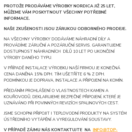
PROTOŽE PRODÁVÁME VÝROBKY NORDICA JIŽ 25 LET,
MŮŽEME VÁM POSKYTNOUT VŠECHNY POTŘEBNÉ
INFORMACE.
NAŠE ZKUŠENOSTI JSOU ZÁRUKOU ODBORNÉHO PRODEJE.
NA VŠECHNY VÝROBKY DODÁVÁME NÁHRADNÍ DÍLY A
PROVÁDÍME ZÁRUČNÍ A POZÁRUČNÍ SERVIS. GARANTUJEME
DOSTUPNOST NÁHRADNÍCH DÍLŮ 10 LET PO UKONČENÍ
VÝROBY DANÉHO TYPU.
V PŘÍPADĚ INSTALACE VÝROBKU NAŠÍ FIRMOU JE KONEČNÁ
CENA DANĚNA 15% DPH. TÍM UŠETŘÍTE 6 % Z DPH.
PODMÍNKOU JE DOPRAVA, INSTALACE A PŘIPOJENÍ NA KOMÍN.
PŘEDÁNÍM PROHLÁŠENÍ O VLASTNOSTECH KAMEN A
KOUŘOVODŮ, DEKLARUJEME BEZPEČNÉ PŘIPOJENÍ, KTERÉ JE
UZNÁVÁNO PŘI POVINNÝCH REVIZÍCH SPALINOVÝCH CEST.
JSME SCHOPNI PŘIPOJIT I TEPLOVODNÍ PRODUKTY NA SYSTÉM
ÚSTŘEDNÍHO VYTÁPĚNÍ A VYREGULOVÁNÍ SOUSTAVY.
V PŘÍPADĚ ZÁJMU NÁS KONTAKTUJTE NA
INFO@TOP-