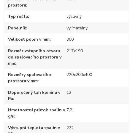
prostoru
Typ roštu
výsuvný
Popelník
vyjímatelný
Velikost polen v mm
300
Rozměr vstupního otvoru
217x190
do spalovacího prostoru v
mm
Rozměry spalovacího
220x200x400
prostoru v mm
Doporučený tah komínu v
12
Pa
Hmotnostní průtok spalin v
7,2
g/s
Výstupní teplota spalin v
272