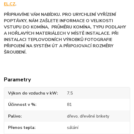
EL.CZ
.
PŘIPRAVÍME VÁM NABÍDKU. PRO URYCHLENÍ VYŘÍZENÍ
POPTÁVKY, NÁM ZAŠLETE INFORMACE O VELIKOSTI
VSTUPU DO KOMÍNA, PRŮMĚRU KOMÍNA, TYPU PODLAHY
A HOŘLAVÝCH MATERIÁLECH V MÍSTĚ INSTALACE.
PŘI
INSTALACI TEPLOVODNÍCH VÝROBKŮ FOTOGRAFIE
PŘIPOJENÍ NA SYSTÉM ÚT A PŘIPOJOVACÍ ROZMĚRY
ŠROUBENÍ.
Parametry
Výkon do vzduchu v kW
7,5
Účinnost v %
81
Palivo
dřevo, dřevěné brikety
Přenos tepla
sálání