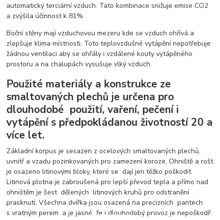
automatický terciární vzduch. Tato kombinace snižuje emise CO2
a zvýšila účinnost k 81%.
Boční stěny mají vzduchovou mezeru kde se vzduch ohřívá a
zlepšuje klima místnosti. Toto teplovzdušné vytápění nepotřebuje
žádnou ventilaci aby se ohřály i vzdálené kouty vytápěného
prostoru a na chalupách vysušuje vlký vzduch.
Použité materiály a konstrukce ze
smaltovaných plechů je určena pro
dlouhodobé použití, vaření, pečení i
vytápění s předpokládanou životností 20 a
více let.
Základní korpus je sesazen z ocelových smaltovaných plechů,
uvnitř a vzadu pozinkovaných pro zamezení koroze. Ohniště a rošt
je osazeno litinovými bloky, které se dají jen těžko poškodit.
Litinová plotna je zabroušená pro lepší převod tepla a přímo nad
ohništěm je šest dělených litinových kruhů pro odstranění
prasknutí. Všechna dvířka jsou osazená na precizních pantech
s vratným perem a je jasné, že i dlouhodobý provoz je nepoškodí!