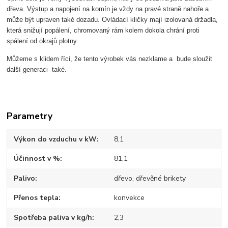
dřeva. Výstup a napojení na komín je vždy na pravé straně nahoře a
může být upraven také dozadu. Ovládací kličky mají izolovaná držadla,
která snižují popálení, chromovaný rám kolem dokola chrání proti
spálení od okrajů plotny.
Můžeme s klidem říci, že tento výrobek vás nezklame a bude sloužit
další generaci také.
Parametry
Výkon do vzduchu v kW
8,1
Účinnost v %
81,1
Palivo
dřevo, dřevěné brikety
Přenos tepla
konvekce
Spotřeba paliva v kg/h
2,3