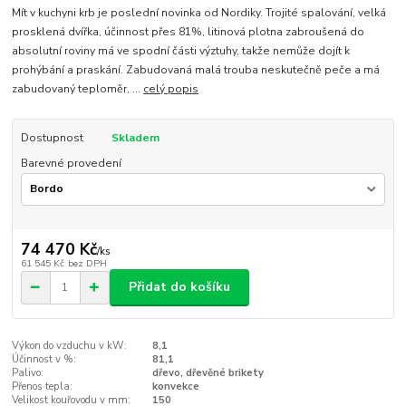
Mít v kuchyni krb je poslední novinka od Nordiky. Trojité spalování, velká
prosklená dvířka, účinnost přes 81%, litinová plotna zabroušená do
absolutní roviny má ve spodní části výztuhy, takže nemůže dojít k
prohýbání a praskání. Zabudovaná malá trouba neskutečně peče a má
zabudovaný teploměr, ...
celý popis
Dostupnost
Skladem
Barevné provedení
74 470 Kč
/
ks
61 545 Kč
bez DPH
Přidat do košíku
Výkon do vzduchu v kW:
8,1
Účinnost v %:
81,1
Palivo:
dřevo, dřevěné brikety
Přenos tepla:
konvekce
Velikost kouřovodu v mm:
150