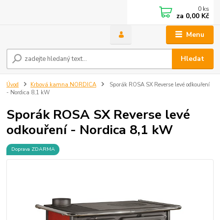
0
ks
za
0,00 Kč
Menu
Hledat
Úvod
Krbová kamna NORDICA
Sporák ROSA SX Reverse levé odkouření
- Nordica 8,1 kW
Sporák ROSA SX Reverse levé
odkouření - Nordica 8,1 kW
Doprava ZDARMA