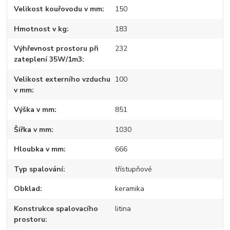
Velikost kouřovodu v mm
150
Hmotnost v kg
183
Výhřevnost prostoru při
232
zateplení 35W/1m3
Velikost externího vzduchu
100
v mm
Výška v mm
851
Šířka v mm
1030
Hloubka v mm
666
Typ spalování
třístupňové
Obklad
keramika
Konstrukce spalovacího
litina
prostoru