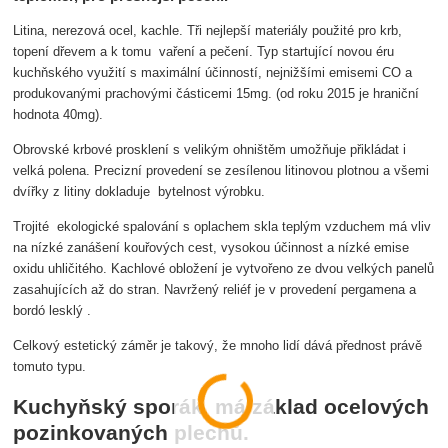
Litina, nerezová ocel, kachle. Tři nejlepší materiály použité pro krb,
topení dřevem a k tomu vaření a pečení. Typ startující novou éru
kuchňského využití s maximální účinností, nejnižšími emisemi CO a
produkovanými prachovými částicemi 15mg. (od roku 2015 je hraniční
hodnota 40mg).
Obrovské krbové prosklení s velikým ohništěm umožňuje přikládat i
velká polena. Precizní provedení se zesílenou litinovou plotnou a všemi
dvířky z litiny dokladuje bytelnost výrobku.
Trojité ekologické spalování s oplachem skla teplým vzduchem má vliv
na nízké zanášení kouřových cest, vysokou účinnost a nízké emise
oxidu uhličitého. Kachlové obložení je vytvořeno ze dvou velkých panelů
zasahujících až do stran. Navržený reliéf je v provedení pergamena a
bordó lesklý .
Celkový estetický záměr je takový, že mnoho lidí dává přednost právě
tomuto typu.
Kuchyňský sporák má základ ocelových
pozinkovaných plechů.