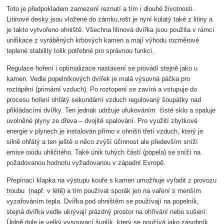
Toto je předpokladem zamezení reznutí a tím i dlouhé životnosti.
Litinové desky jsou vložené do zámku,rošt je nyní kulatý také z litiny a
je takto vytvořeno ohniště. Všechna litinová dvířka jsou použita v rámci
unifikace z vyráběných krbových kamen a mají výhodu rozměrové
teplené stability tolik potřebné pro správnou funkci.
Regulace hoření i optimalizace nastavení se provádí stejně jako u
kamen. Vedle popelníkových dvířek je malá výsuvná páčka pro
roztápění (primární vzduch). Po roztopení se zavírá a vstupuje do
procesu hoření ohřátý sekundární vzduch regulovaný šoupátky nad
přikládacími dvířky. Ten jednak udržuje ufukováním čisté sklo a spaluje
uvolněné plyny ze dřeva – dvojité spalování. Pro využití zbytkové
energie v plynech je instalován přímo v ohništi třetí vzduch, který je
silně ohřátý a ten ještě o něco zvýší účinnost ale především sníží
emise oxidu uhličitého. Také únik tuhých částí (popela) se sníží na
požadovanou hodnotu vyžadovanou v západní Evropě.
Přepínací klapka na výstupu kouře s kamen umožňuje vyřadit z provozu
troubu (např. v létě) a tím používat sporák jen na vaření s menším
vyzařováním tepla. Dvířka pod ohništěm se používají na popelník,
stejná dvířka vedle ukrývají prázdný prostor na ohřívání nebo sušení.
Úplně dole je velký vysouvací šuplík, který se používá jako zásobník