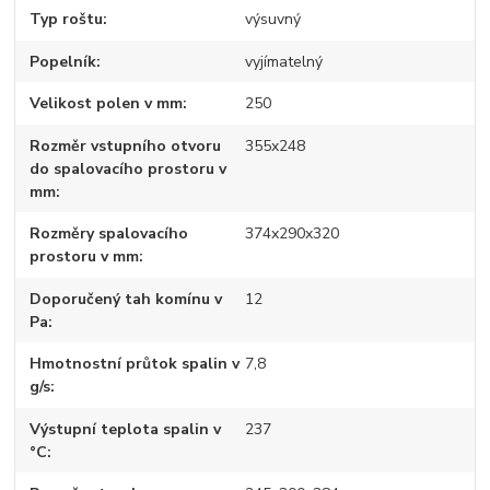
Typ roštu
výsuvný
Popelník
vyjímatelný
Velikost polen v mm
250
Rozměr vstupního otvoru
355x248
do spalovacího prostoru v
mm
Rozměry spalovacího
374x290x320
prostoru v mm
Doporučený tah komínu v
12
Pa
Hmotnostní průtok spalin v
7,8
g/s
Výstupní teplota spalin v
237
°C