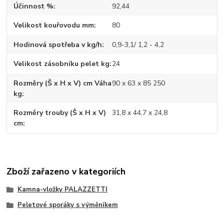
Účinnost %
92,44
Velikost kouřovodu mm
80
Hodinová spotřeba v kg/h
0,9-3,1/ 1,2 - 4,2
Velikost zásobníku pelet kg
24
Rozměry (Š x H x V) cm Váha
90 x 63 x 85 250
kg
Rozměry trouby (Š x H x V)
31,8 x 44,7 x 24,8
cm
Zboží zařazeno v kategoriích
Kamna-vložky PALAZZETTI
Peletové sporáky s výměníkem