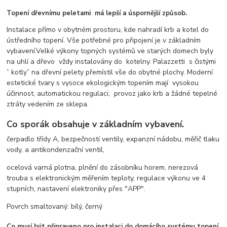
Topení dřevnímu peletami má lepší a úspornější způsob.
Instalace přímo v obytném prostoru, kde nahradí krb a kotel do
ústředního topení. Vše potřebné pro připojení je v základním
vybavení.Velké výkony topných systémů ve starých domech byly
na uhlí a dřevo vždy instalovány do kotelny. Palazzetti s čistými
” kotly” na dřevní pelety přemístil vše do obytné plochy. Moderní
estetické tvary s vysoce ekologickým topením mají vysokou
účinnost, automatickou regulaci, provoz jako krb a žádné tepelné
ztráty vedením ze sklepa.
Co sporák obsahuje v základním vybavení.
čerpadlo třídy A, bezpečností ventily, expanzní nádobu, měřič tlaku
vody, a antikondenzační ventil,
ocelová varná plotna, plnění do zásobníku horem, nerezová
trouba s elektronickým měřením teploty, regulace výkonu ve 4
stupních, nastavení elektroniky přes "APP".
Povrch smaltovaný: bílý, černý
Co musí být připraveno pro instalaci do domácího systému topení.