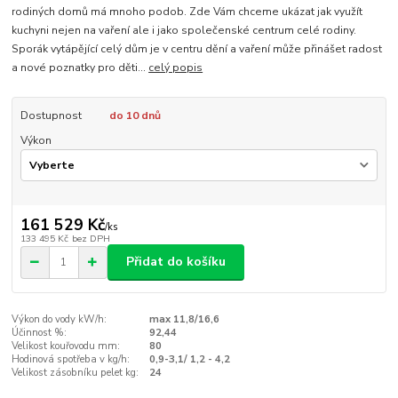
rodiných domů má mnoho podob. Zde Vám chceme ukázat jak využít
kuchyni nejen na vaření ale i jako společenské centrum celé rodiny.
Sporák vytápějící celý dům je v centru dění a vaření může přinášet radost
a nové poznatky pro děti...
celý popis
Dostupnost
do 10 dnů
Výkon
161 529 Kč
/
ks
133 495 Kč
bez DPH
Přidat do košíku
Výkon do vody kW/h:
max 11,8/16,6
Účinnost %:
92,44
Velikost kouřovodu mm:
80
Hodinová spotřeba v kg/h:
0,9-3,1/ 1,2 - 4,2
Velikost zásobníku pelet kg:
24