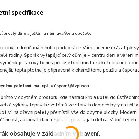
tní specifikace
ápí celý dům a ještě na něm uvaříte a upečete.
rodiných domů má mnoho podob. Zde Vám chceme ukázat jak využí
elé rodiny. Sporák vytápějící celý dům je v centru dění a vaření 
výměník je takový bonus pro ušetření místa za kotelnu nebo jinou
dnější, teplá plotna je připravená k okamžitému použití a úspora 
vnímu peletami má lepší a úspornější způsob.
 přímo v obytném prostoru, kde nahradí krb a kotel do ústředního
Velké výkony topných systémů ve starých domech byly na uhlí a
 kotly” na dřevní pelety přemístil vše do obytné plochy. Modern
činnost, automatickou regulaci, provoz jako krb a žádné tepeln
rák obsahuje v základním vybavení.