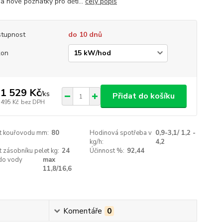
 a nové poznatky pro děti...
celý popis
tupnost
do 10 dnů
kon
1 529 Kč
/
ks
Přidat do košíku
 495 Kč
bez DPH
st kouřovodu mm:
80
Hodinová spotřeba v
0,9-3,1/ 1,2 -
kg/h:
4,2
t zásobníku pelet kg:
24
Účinnost %:
92,44
do vody
max
11,8/16,6
Komentáře
0