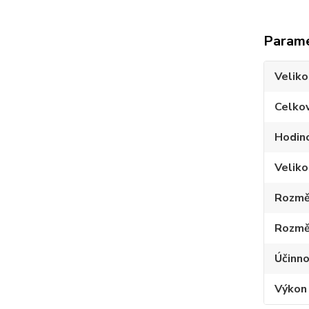
Param
Velik
Celko
Hodino
Veliko
Rozměr
Rozměr
Účinn
Výkon