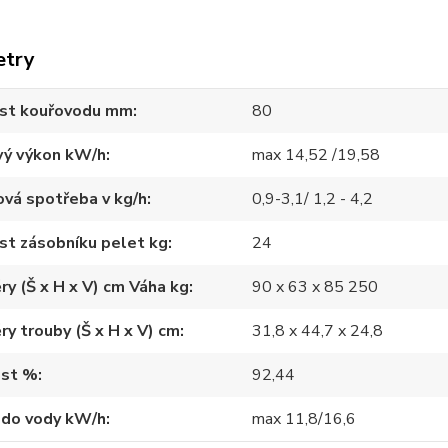
etry
ost kouřovodu mm
80
vý výkon kW/h
max 14,52 /19,58
vá spotřeba v kg/h
0,9-3,1/ 1,2 - 4,2
st zásobníku pelet kg
24
y (Š x H x V) cm Váha kg
90 x 63 x 85 250
y trouby (Š x H x V) cm
31,8 x 44,7 x 24,8
ost %
92,44
 do vody kW/h
max 11,8/16,6