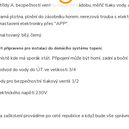
třídy A, bezpečností ventily, expanzní nádobu, měřič tlaku vody, 
arná plotna, plnění do zásobníku horem, nerezová trouba s elek
 nastavení elektroniky přes "APP".
altovaný: bílý, černý
t připraveno pro instalaci do domácího systému topení.
ístě kde má sporák stát. Připojení může být horní, zadní a boční 
odvod do vody do ÚT ve velikosti 3/4
dy pro bezpečnostní tlakový ventil 1/2
lektrického napětí 230V
 a zaškolení provádíme po celé republice a když bude vše správn