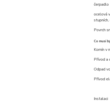
čerpadlo 
ocelová v
stupních,
Povrch sm
Co musí bý
Komín v m
Přívod a 
Odpad vo
Přívod e
Instalaci