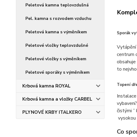
Peletová kamna teplovzdušná
Komple
Pel. kamna s rozvodem vzduchu
Peletová kamna s výměníkem
Sporák vyt
Peletové vložky teplovzdušné
Vytápění 
centrum c
Peletové vložky s výměníkem
obsahuje 
to nejvho
Peletové sporáky s výměníkem
Topení dře
Krbová kamna ROYAL
Instalace
Krbová kamna a vložky CARBEL
vybavení.
čistými ”
PLYNOVÉ KRBY ITALKERO
vysokou ú
Co spo