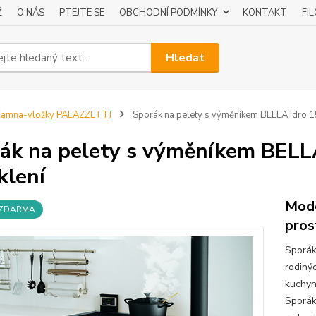
Ž
O NÁS
PTEJTE SE
OBCHODNÍ PODMÍNKY
KONTAKT
FI
Hledat
Kamna-vložky PALAZZETTI
Sporák na pelety s výměníkem BELLA Idro 1
ák na pelety s výměníkem BELL
klení
Mode
 ZDARMA
pros
Sporák
rodiný
kuchyn
Sporák