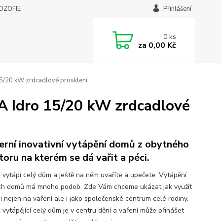
LOZOFIE
Přihlášení
0
ks
za
0,00 Kč
5/20 kW zrdcadlové prosklení
A Idro 15/20 kW zrdcadlové
rní inovativní vytápění domů z obytného
toru na kterém se dá vařit a péci.
 vytápí celý dům a ještě na něm uvaříte a upečete. Vytápění
ch domů má mnoho podob. Zde Vám chceme ukázat jak využít
i nejen na vaření ale i jako společenské centrum celé rodiny.
 vytápějící celý dům je v centru dění a vaření může přinášet