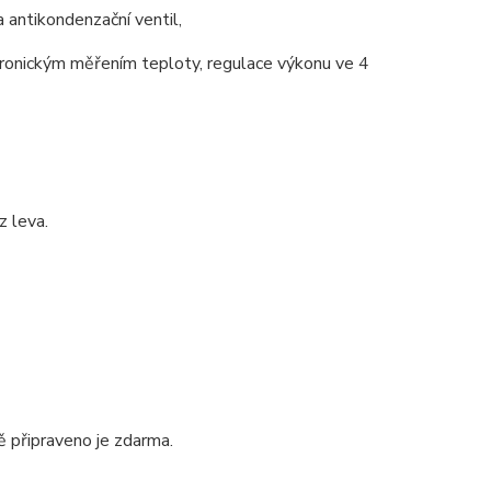
a antikondenzační ventil,
tronickým měřením teploty, regulace výkonu ve 4
z leva.
ě připraveno je zdarma.