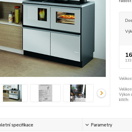
radost
Dos
Vý
16
133
Veliko
Velikos
Výkon 
kW/h:
etní specifikace
Parametry