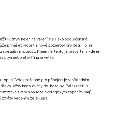
t kuchyni nejen na vaření ale i jako společenské
může přinášet radost a nové poznatky pro děti. To, že
 speciální místnost. Příjemné teplo je právě tam, kde je
za plyn nebo elektřinu je velká.
 topení. Vše potřebné pro připojení je v základním
 dřevo vždy instalovány do kotelny. Palazzetti s
í estetické tvary s vysoce ekologickým topením mají
é ztráty vedením ze sklepa.