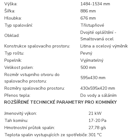
Výška:
1484-1534 mm
Šířka:
886 mm
Hloubka:
676 mm
Typ spalování:
Třístupňové
Dvojité opláštění -
Obklad:
Smaltovaná ocel
Konstrukce spalovacího prostoru:
Litina a ocelový výměník
Typ roštu:
Pevný
Popelník:
Vyjímatelný
Velikost polen:
500 mm
Rozměr vstupního otvoru do
595x430 mm
spalovacího prostoru:
Rozměry spalovacího prostoru:
430x595x420 mm
Přenos tepla:
Do vody a sáláním
ROZŠÍŘENÉ TECHNICKÉ PARAMETRY PRO KOMINÍKY
Jmenovitý výkon:
21 kW
Tah komínu:
17-20 Pa
Hmotnostní průtok spalin:
27,78 g/s
Teplota spalin vystupujících ze spotřebiče:
301 °C