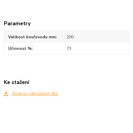
Parametry
Velikost kouřovodu mm
200
Účinnost %
73
Ke stažení
Rozkres náhradních dílů
Zboží zařazeno v kategoriích
Krbová kamna NORDICA