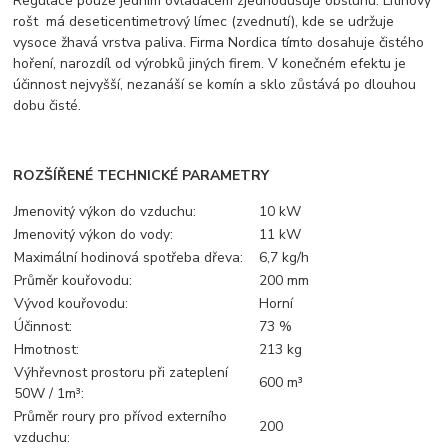
Regulace pouze jedním ovladačem zjednodušuje obsluhu. Litinový
rošt má deseticentimetrový límec (zvednutí), kde se udržuje
vysoce žhavá vrstva paliva. Firma Nordica tímto dosahuje čistého
hoření, narozdíl od výrobků jiných firem. V konečném efektu je
účinnost nejvyšší, nezanáší se komín a sklo zůstává po dlouhou
dobu čisté.
ROZŠÍŘENÉ TECHNICKÉ PARAMETRY
Jmenovitý výkon do vzduchu:
10 kW
Jmenovitý výkon do vody:
11 kW
Maximální hodinová spotřeba dřeva:
6,7 kg/h
Průměr kouřovodu:
200 mm
Vývod kouřovodu:
Horní
Účinnost:
73 %
Hmotnost:
213 kg
Výhřevnost prostoru při zateplení
600 m³
50W / 1m³:
Průměr roury pro přívod externího
200
vzduchu: