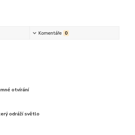
Komentáře
0
emné otvírání
erý odráží světlo