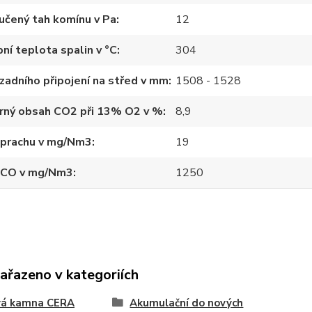
učený tah komínu v Pa
12
ní teplota spalin v °C
304
zadního připojení na střed v mm
1508 - 1528
rný obsah CO2 při 13% O2 v %
8,9
 prachu v mg/Nm3
19
 CO v mg/Nm3
1250
zařazeno v kategoriích
vá kamna CERA
Akumulační do nových