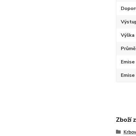
Dopor
Výstup
Výška 
Průmě
Emise
Emise
Zboží 
Krbo