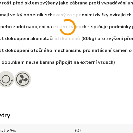
vý rošt před sklem zvýšený jako zábrana proti vypadávání uh
mají velký popelník schovaný za spodními dvířky ovírajících
 nebo zadní napojení na externí vzduch - splňuje podmínky
t dokoupení akumulačních kamenů (80kg) pro zvýšení před
st dokoupení otočného mechanismu pro natáčení kamen o
o doplňkem nelze kamna připojit na externí vzduch)
etry
st v %
80