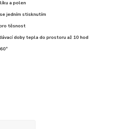
líku a polen
 se jedním stisknutím
 pro těsnost
ávací doby tepla do prostoru až 10 hod
 60°