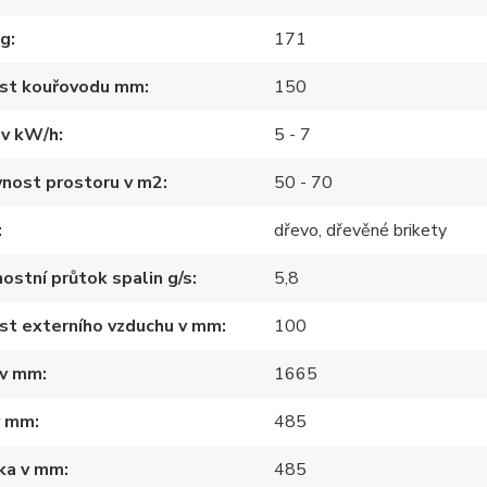
kg
171
ost kouřovodu mm
150
 v kW/h
5 - 7
nost prostoru v m2
50 - 70
dřevo, dřevěné brikety
stní průtok spalin g/s
5,8
st externího vzduchu v mm
100
 v mm
1665
v mm
485
ka v mm
485