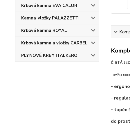
Krbová kamna EVA CALOR
Kamna-vložky PALAZZETTI
Krbová kamna ROYAL
Kompl
Krbová kamna a vložky CARBEL
Komple
PLYNOVÉ KRBY ITALKERO
ČISTÁ J
- dvířka top
- ergono
- regula
- topěni
do pros