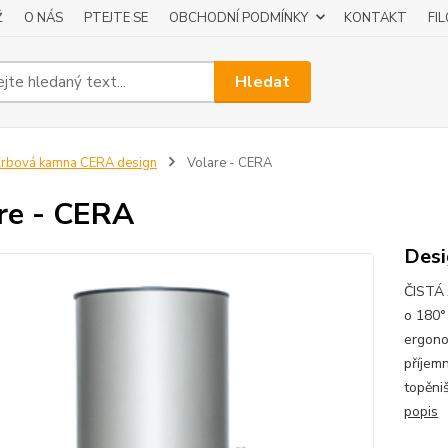
Ž
O NÁS
PTEJTE SE
OBCHODNÍ PODMÍNKY
KONTAKT
FI
Hledat
rbová kamna CERA design
Volare - CERA
re - CERA
Desi
ČISTÁ
o 180°
ergono
příjem
topěni
popis