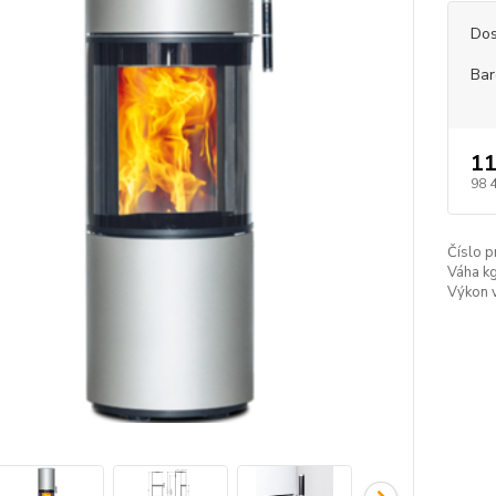
Dos
Bar
11
98 
Číslo p
Váha kg
Výkon 