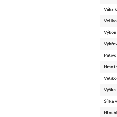
Váha 
Velik
Výkon
Výhřev
Palivo
Hmotno
Veliko
Výška
Šířka 
Hloub