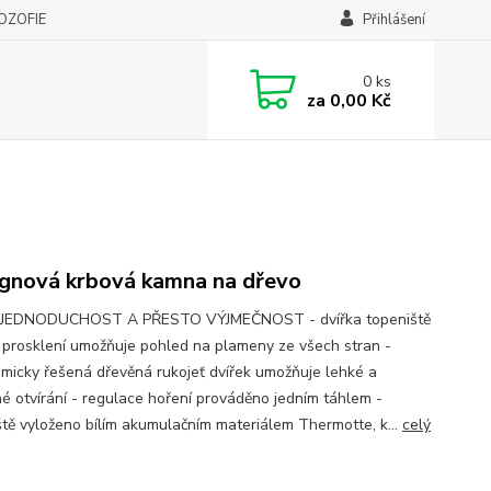
LOZOFIE
Přihlášení
0
ks
za
0,00 Kč
gnová krbová kamna na dřevo
 JEDNODUCHOST A PŘESTO VÝJMEČNOST - dvířka topeniště
 prosklení umožňuje pohled na plameny ze všech stran -
micky řešená dřevěná rukojeť dvířek umožňuje lehké a
né otvírání - regulace hoření prováděno jedním táhlem -
ště vyloženo bílím akumulačním materiálem Thermotte, k...
celý