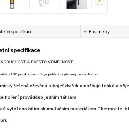
etní specifikace
Parametry
tní specifikace
EDNODUCHOST A PŘESTO VÝJMEČNOST
eniště o 180° prosklení umožňuje pohled na plameny ze všech stran
micky řešená dřevěná rukojeť dvířek umožňuje lehké a příj
ce hoření prováděno jedním táhlem
ště vyloženo bílím akumulačním materiálem Thermotte, kt
toru