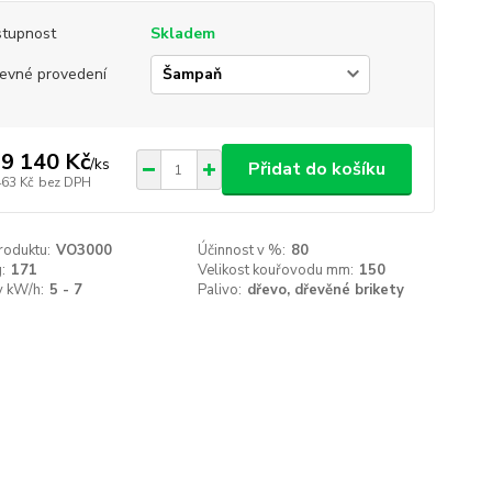
tupnost
Skladem
evné provedení
9 140 Kč
/
ks
Přidat do košíku
463 Kč
bez DPH
roduktu:
VO3000
Účinnost v %:
80
:
171
Velikost kouřovodu mm:
150
v kW/h:
5 - 7
Palivo:
dřevo, dřevěné brikety