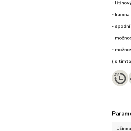
- litino
- kamna 
- spodní
- možnos
- možno
( s tímt
Param
Účinno