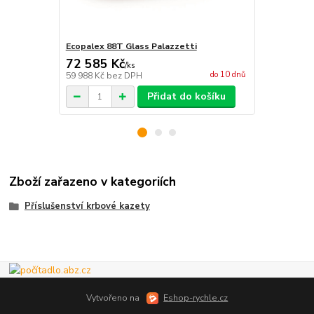
Ecopalex 88T Glass Palazzetti
Ecopalex 66
72 585 Kč
48 327 
/
ks
do 10 dnů
59 988 Kč
bez DPH
39 940 Kč
be
Přidat do košíku
Zboží zařazeno v kategoriích
Příslušenství krbové kazety
Vytvořeno na
Eshop-rychle.cz