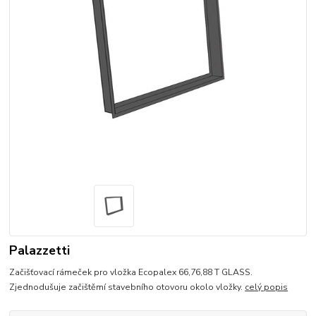
Palazzetti
Začišťovací rámeček pro vložka Ecopalex 66,76,88 T GLASS.
Zjednodušuje začištěmí stavebního otovoru okolo vložky.
celý popis