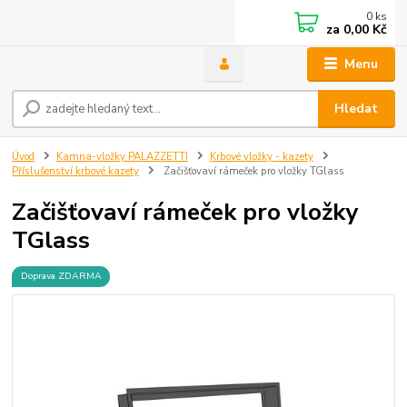
0
ks
za
0,00 Kč
Menu
Hledat
Úvod
Kamna-vložky PALAZZETTI
Krbové vložky - kazety
Příslušenství krbové kazety
Začišťovaví rámeček pro vložky TGlass
Začišťovaví rámeček pro vložky
TGlass
Doprava ZDARMA