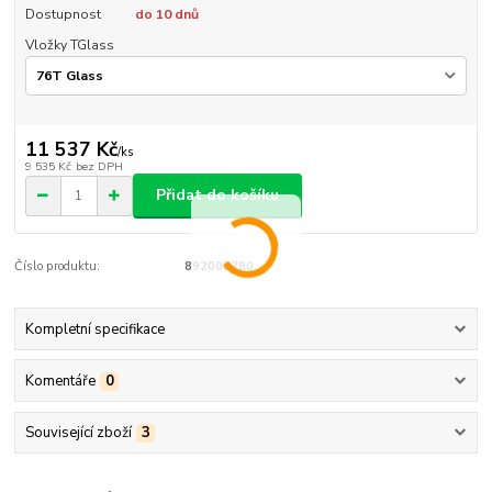
Dostupnost
do 10 dnů
Vložky TGlass
11 537 Kč
/
ks
9 535 Kč
bez DPH
Přidat do košíku
Číslo produktu:
892008280
Kompletní specifikace
Komentáře
0
Související zboží
3