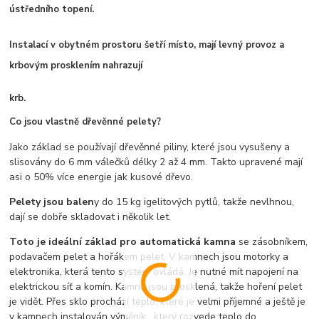
ústředního topení.
Instalací v obytném prostoru šetří místo, mají levný provoz a
krbovým prosklením nahrazují
krb.
Co jsou vlastně dřevěnné pelety?
Jako základ se používají dřevěnné piliny, které jsou vysušeny a
slisovány do 6 mm válečků délky 2 až 4 mm. Takto upravené mají
asi o 50% více energie jak kusové dřevo.
Pelety jsou balen
y do 15 kg igelitových pytlů, takže nevlhnou,
dají se dobře skladovat i několik let.
Toto je ideální základ pro automatická kamna
se zásobníkem,
podavačem pelet a hořákem pelet. V kamnech jsou motorky a
elektronika, která tento systém ovládá. Je nutné mít napojení na
elektrickou síť a komín. Kamna jsou prosklená, takže hoření pelet
je vidět. Přes sklo prochází teplo, které je velmi příjemné a ještě je
v kamnech instalován výměník , který rozvede teplo do