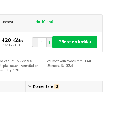
tupnost
do 10 dnů
 420 Kč
/
ks
Přidat do košíku
017 Kč
bez DPH
do vzduchu v kW:
9,0
Velikost kouřovodu mm:
160
tepla:
sálání, ventilátor
Účinnost %:
82,4
st v kg:
128
Komentáře
0