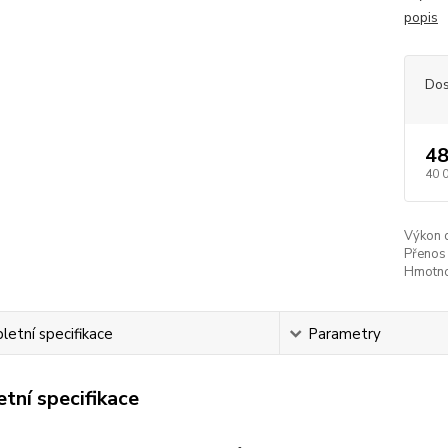
popis
Dos
48
40 
Výkon 
Přenos 
Hmotno
etní specifikace
Parametry
tní specifikace