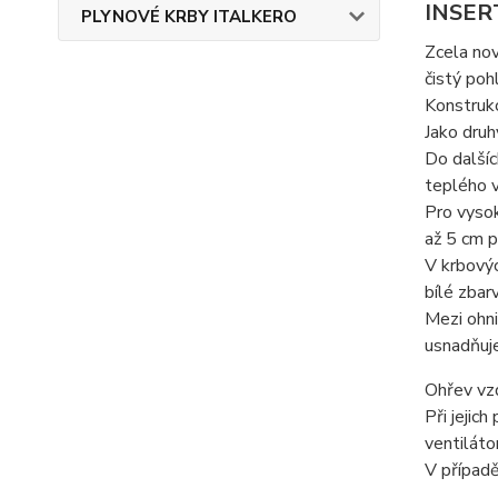
INSER
PLYNOVÉ KRBY ITALKERO
Zcela nov
čistý poh
Konstrukc
Jako druh
Do dalšíc
teplého v
Pro vysok
až 5 cm p
V krbovýc
bílé zbarv
Mezi ohni
usnadňuj
Ohřev vzd
Při jejic
ventiláto
V případ