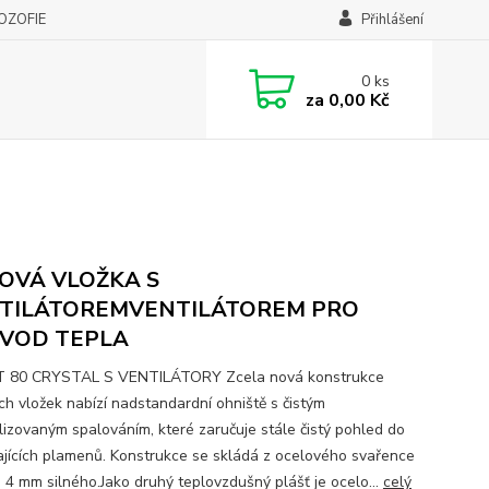
LOZOFIE
Přihlášení
0
ks
za
0,00 Kč
OVÁ VLOŽKA S
TILÁTOREMVENTILÁTOREM PRO
VOD TEPLA
T 80 CRYSTAL S VENTILÁTORY Zcela nová konstrukce
ch vložek nabízí nadstandardní ohniště s čistým
lizovaným spalováním, které zaručuje stále čistý pohled do
ajících plamenů. Konstrukce se skládá z ocelového svařence
a 4 mm silného.Jako druhý teplovzdušný plášť je ocelo...
celý