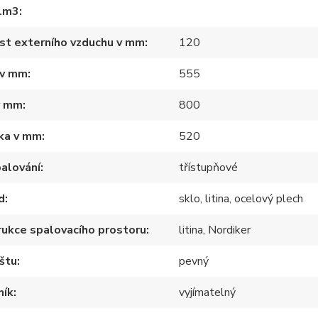
1m3
st externího vzduchu v mm
120
 v mm
555
v mm
800
ka v mm
520
alování
třístupňové
d
sklo, litina, ocelový plech
ukce spalovacího prostoru
litina, Nordiker
štu
pevný
ník
vyjímatelný