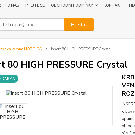
Ž
O NÁS
PTEJTE SE
OBCHODNÍ PODMÍNKY
KONTAKT
FI
Hledat
Krbová kamna NORDICA
Insert 80 HIGH PRESSURE Crystal
rt 80 HIGH PRESSURE Crystal
KRB
 ZDARMA
VEN
ROZ
INSER
krbový
optima
plápol
síly 3 