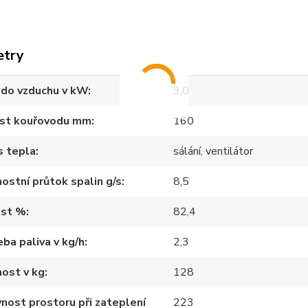
etry
 do vzduchu v kW
9,0
ost kouřovodu mm
160
s tepla
sálání, ventilátor
stní průtok spalin g/s
8,5
ost %
82,4
ba paliva v kg/h
2,3
ost v kg
128
nost prostoru při zateplení
223