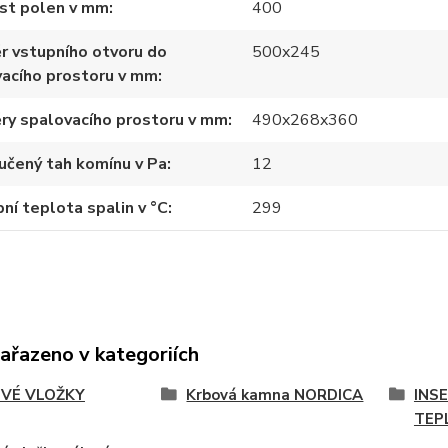
ost polen v mm
400
r vstupního otvoru do
500x245
acího prostoru v mm
ry spalovacího prostoru v mm
490x268x360
učený tah komínu v Pa
12
ní teplota spalin v °C
299
zařazeno v kategoriích
VÉ VLOŽKY
Krbová kamna NORDICA
INS
TEP