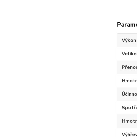
Param
Výkon
Velik
Přeno
Hmotno
Účinn
Spotře
Hmotn
Výhřev