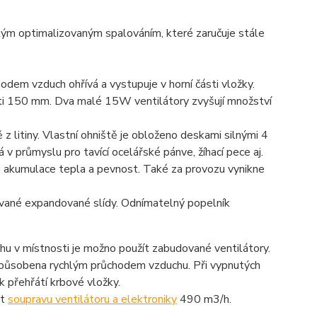
stým optimalizovaným spalováním, které zaručuje stále
odem vzduch ohřívá a vystupuje v horní části vložky.
osti 150 mm. Dva malé 15W ventilátory zvyšují množství
z litiny. Vlastní ohniště je obloženo deskami silnými 4
v průmyslu pro tavící ocelářské pánve, žíhací pece aj.
á akumulace tepla a pevnost. Také za provozu vynikne
ované expandované slídy. Odnímatelný popelník
hu v místnosti je možno použít zabudované ventilátory.
je způsobena rychlým průchodem vzduchu. Při vypnutých
 přehřátí krbové vložky.
it
soupravu ventilátoru a elektroniky
490 m3/h.