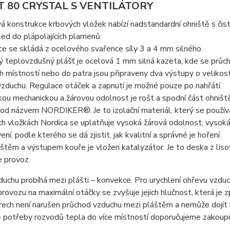
T 80 CRYSTAL S VENTILÁTORY
á konstrukce krbových vložek nabízí nadstandardní ohniště s či
led do plápolajících plamenů.
e se skládá z ocelového svařence síly 3 a 4 mm silného.
ý teplovzdušný plášť je ocelová 1 mm silná kazeta, kde se průch
h místností nebo do patra jsou připraveny dva výstupy o velik
zduchu. Regulace otáček a zapnutí je možné pouze po nahřátí.
ou mechanickou a žárovou odolnost je rošt a spodní část ohniště 
od názvem NORDIKER®. Je to izolační materiál, který se používá 
h vložkách Nordica se uplatňuje vysoká žárová odolnost, vysok
ení, podle kterého se dá zjistit, jak kvalitní a správné je hoření.
štěm a výstupem kouře je vložen katalyzátor. Je to deska z lis
e provoz.
uchu probíhá mezi plášti – konvekce. Pro urychlení ohřevu vzduc
h provozu na maximální otáčky se zvyšuje jejich hlučnost, která 
rech není narušen průchod vzduchu mezi pláštěm a nemůže dojít k
ě potřeby rozvodů tepla do více místností doporučujeme zakoup