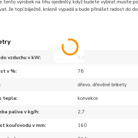
e tento výrobek na trhu ojedinělý, když budete vybírat musíte po
at, že topí báječně, krásně vypadá a bude přinášet radost do d
etry
 do vzduchu v kW
9,2
st v %
78
dřevo, dřevěné brikety
s tepla
konvekce
ba paliva v kg/h
2,7
ost kouřovodu v mm
160