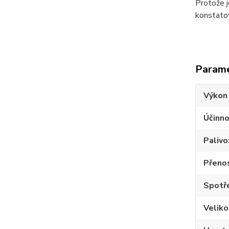
Protože j
konstatov
Param
Výkon
Účinno
Palivo
Přeno
Spotře
Velik