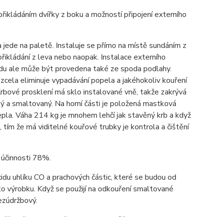
řikládáním dvířky z boku a možností připojení externího
 jede na paletě. Instaluje se přímo na místě sundáním z
řikládání z leva nebo naopak. Instalace externího
adu ale může být provedena také ze spoda podlahy.
 zcela eliminuje vypadávání popela a jakéhokoliv kouření
! Krbové prosklení má sklo instalované vně, takže zakrývá
erný a smaltovaný. Na horní části je položená mastková
epla. Váha 214 kg je mnohem lehčí jak stavěný krb a když
 tím že má viditelné kouřové trubky je kontrola a čištění
 účinnosti 78%.
xidu uhlíku CO a prachových částic, které se budou od
o výrobku. Když se použijí na odkouření smaltované
bezúdržbový.