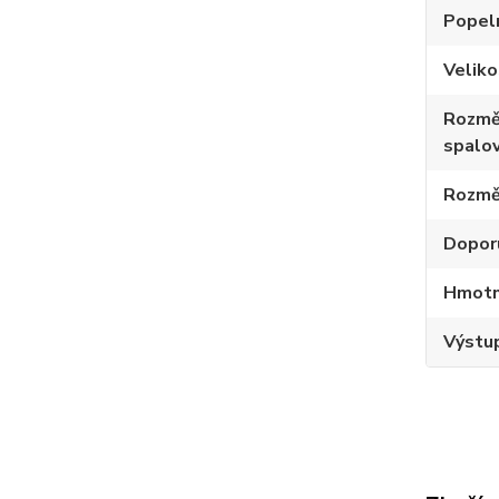
Popel
Velik
Rozmě
spalov
Rozmě
Dopor
Hmotno
Výstup