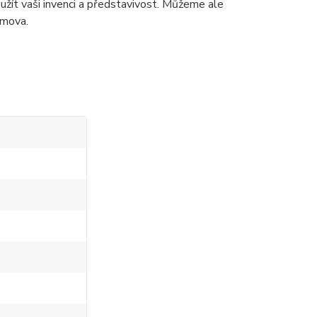
užít vaši invenci a představivost. Můžeme ale
omova.