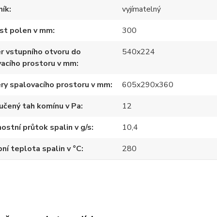
ník
vyjímatelný
ost polen v mm
300
r vstupního otvoru do
540x224
acího prostoru v mm
ry spalovacího prostoru v mm
605x290x360
učený tah komínu v Pa
12
stní průtok spalin v g/s
10,4
ní teplota spalin v °C
280