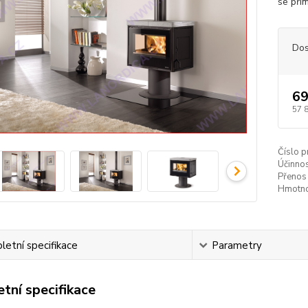
se pří
Dos
69
57 
Číslo p
Účinnos
Přenos 
Hmotno
etní specifikace
Parametry
tní specifikace