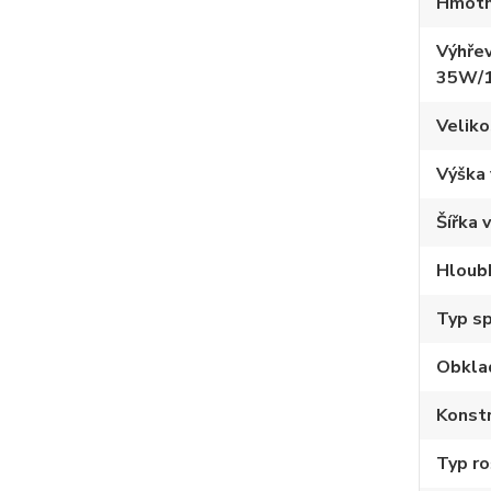
Hmotn
Výhřev
35W/
Veliko
Výška
Šířka 
Hloub
Typ sp
Obkla
Konstr
Typ ro