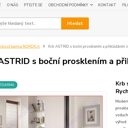
Ž
O NÁS
PTEJTE SE
OBCHODNÍ PODMÍNKY
KONTAKT
FI
Hledat
Krbová kamna NORDICA
Krb ASTRID s boční prosklením a přikládáním z
ASTRID s boční prosklením a při
Krb 
 ZDARMA
Rych
Modern
proskl
vzduch
výhod.