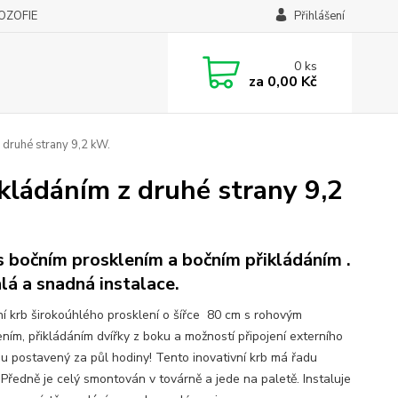
LOZOFIE
Přihlášení
0
ks
za
0,00 Kč
 druhé strany 9,2 kW.
kládáním z druhé strany 9,2
s bočním prosklením a bočním přikládáním .
lá a snadná instalace.
í krb širokoúhlého prosklení o šířce 80 cm s rohovým
ením, přikládáním dvířky z boku a možností připojení externího
u postavený za půl hodiny! Tento inovativní krb má řadu
 Předně je celý smontován v továrně a jede na paletě. Instaluje