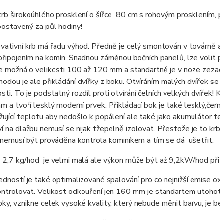
rb širokoúhlého prosklení o šířce 80 cm s rohovým prosklením, p
ostavený za půl hodiny!
vativní krb má řadu výhod. Předně je celý smontován v továrně a
připojením na komín. Snadnou záměnou bočních panelů, lze volit p
je možná o velikosti 100 až 120 mm a standartně je v noze zez
hodou je ale přikládání dvířky z boku. Otvíráním malých dvířek se
sti. To je podstatný rozdíl proti otvírání čelních velkých dvířek
rám a tvoří lesklý moderní prvek. Přikládací bok je také lesklý,č
žující teplotu aby nedošlo k popálení ale také jako akumulátor t
í na dlažbu nemusí se nijak tžepelně izolovat. Přestože je to krb,
nemusí být prováděna kontrola kominíkem a tím se dá ušetřit.
 2,7 kg/hod je velmi malá ale výkon může být až 9,2kW/hod při
edností je také optimalizované spalování pro co nejnižší emise o
ntrolovat. Velikost odkouření jen 160 mm je standartem utohot
bky, vznikne celek vysoké kvality, který nebude měnit barvu, je 