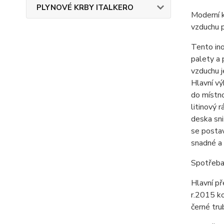
PLYNOVÉ KRBY ITALKERO
Moderní k
vzduchu p
Tento ino
palety a 
vzduchu 
Hlavní vý
do místno
litinový 
deska sni
se postav
snadné a 
Spotřeba
Hlavní př
r.2015 ko
černé tru