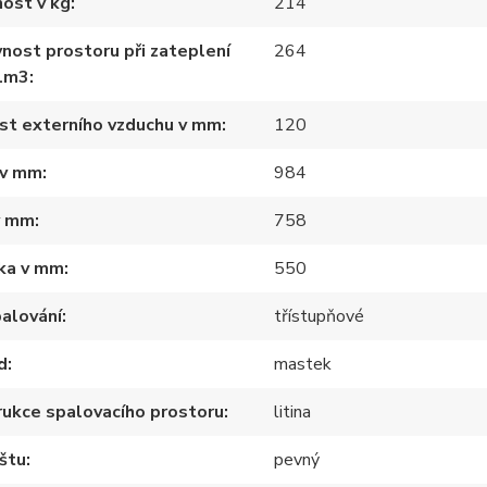
ost v kg
214
nost prostoru při zateplení
264
1m3
st externího vzduchu v mm
120
 v mm
984
v mm
758
ka v mm
550
alování
třístupňové
d
mastek
ukce spalovacího prostoru
litina
štu
pevný