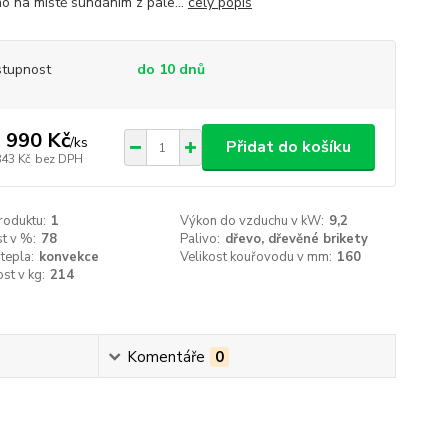
mo na místě sundáním z pale...
celý popis
tupnost
do 10 dnů
 990 Kč
/
ks
Přidat do košíku
843 Kč
bez DPH
roduktu:
1
Výkon do vzduchu v kW:
9,2
t v %:
78
Palivo:
dřevo, dřevěné brikety
tepla:
konvekce
Velikost kouřovodu v mm:
160
st v kg:
214
Komentáře
0