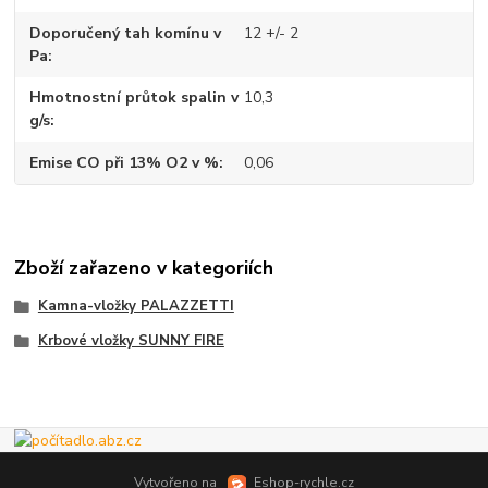
Doporučený tah komínu v
12 +/- 2
Pa
Hmotnostní průtok spalin v
10,3
g/s
Emise CO při 13% O2 v %
0,06
Zboží zařazeno v kategoriích
Kamna-vložky PALAZZETTI
Krbové vložky SUNNY FIRE
Vytvořeno na
Eshop-rychle.cz