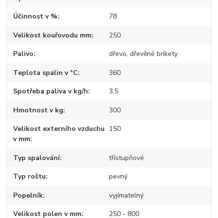
Účinnost v %
78
Velikost kouřovodu mm
250
Palivo
dřevo, dřevěné brikety
Teplota spalin v °C
360
Spotřeba paliva v kg/h
3,5
Hmotnost v kg
300
Velikost externího vzduchu
150
v mm
Typ spalování
třístupňové
Typ roštu
pevný
Popelník
vyjímatelný
Velikost polen v mm
250 - 800