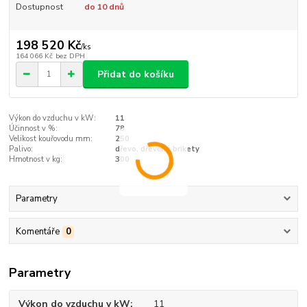
Dostupnost
do 10 dnů
198 520 Kč
/
ks
164 066 Kč
bez DPH
Přidat do košíku
Výkon do vzduchu v kW:
11
Účinnost v %:
78
Velikost kouřovodu mm:
250
Palivo:
dřevo, dřevěné brikety
Hmotnost v kg:
300
Parametry
Komentáře
0
Parametry
Výkon do vzduchu v kW
11