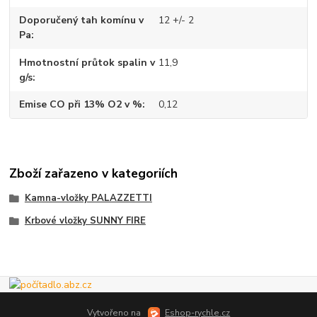
Doporučený tah komínu v
12 +/- 2
Pa
Hmotnostní průtok spalin v
11,9
g/s
Emise CO při 13% O2 v %
0,12
Zboží zařazeno v kategoriích
Kamna-vložky PALAZZETTI
Krbové vložky SUNNY FIRE
Vytvořeno na
Eshop-rychle.cz