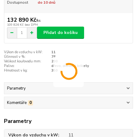
Dostupnost
do 10 dnů
132 890 Kč
/
ks
109 826 Kč
bez DPH
Přidat do košíku
Výkon do vzduchu v kW:
11
Účinnost v %:
78
Velikost kouřovodu mm:
200
Palivo:
dřevo, dřevěné brikety
Hmotnost v kg:
350
Parametry
Komentáře
0
Parametry
Výkon do vzduchu v kW
11