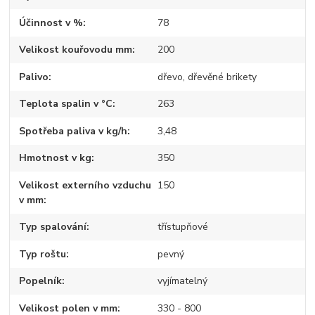
Účinnost v %
78
Velikost kouřovodu mm
200
Palivo
dřevo, dřevěné brikety
Teplota spalin v °C
263
Spotřeba paliva v kg/h
3,48
Hmotnost v kg
350
Velikost externího vzduchu
150
v mm
Typ spalování
třístupňové
Typ roštu
pevný
Popelník
vyjímatelný
Velikost polen v mm
330 - 800