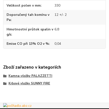
Velikost polen v mm
330
Doporučený tah komínu v
12 +/- 2
Pa
Hmotnostní průtok spalin v
6,8
g/s
Emise CO při 13% O2 v %
0,04
Zboží zařazeno v kategoriích
Kamna-vložky PALAZZETTI
Krbové vložky SUNNY FIRE