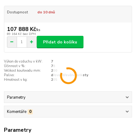
Dostupnost
do 10 dnů
107 888 Kč
/
ks
89 164 Kč
bez DPH
Přidat do košíku
Výkon do vzduchu v kW:
7
Účinnost v %:
78
Velikost kouřovodu mm:
200
Palivo:
dřevo, dřevěné brikety
Hmotnost v kg:
205
Parametry
Komentáře
0
Parametry