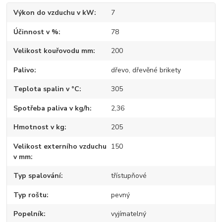
Výkon do vzduchu v kW
7
Účinnost v %
78
Velikost kouřovodu mm
200
Palivo
dřevo, dřevěné brikety
Teplota spalin v °C
305
Spotřeba paliva v kg/h
2,36
Hmotnost v kg
205
Velikost externího vzduchu
150
v mm
Typ spalování
třístupňové
Typ roštu
pevný
Popelník
vyjímatelný