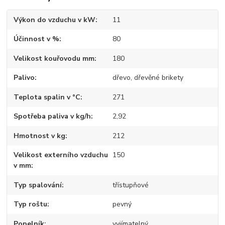
Výkon do vzduchu v kW
11
Účinnost v %
80
Velikost kouřovodu mm
180
Palivo
dřevo, dřevěné brikety
Teplota spalin v °C
271
Spotřeba paliva v kg/h
2,92
Hmotnost v kg
212
Velikost externího vzduchu
150
v mm
Typ spalování
třístupňové
Typ roštu
pevný
Popelník
vyjímatelný