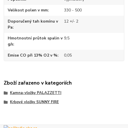
Velikost polen v mm
330 - 500
Doporučený tah komínu v
12 +/- 2
Pa
Hmotnostní průtok spalin v
9,5
g/s
Emise CO při 13% O2 v %
0,05
Zboží zařazeno v kategoriích
Kamna-vložky PALAZZETTI
Krbové vložky SUNNY FIRE