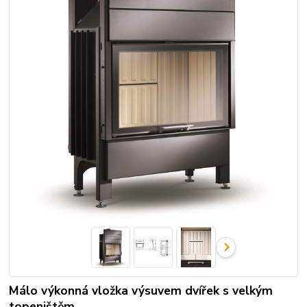
Málo výkonná vložka výsuvem dvířek s velkým
topeništěm