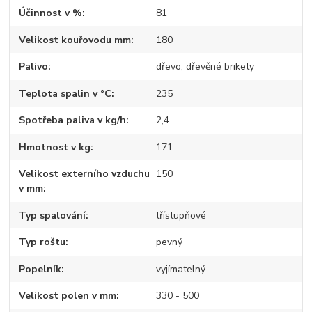
Účinnost v %
81
Velikost kouřovodu mm
180
Palivo
dřevo, dřevěné brikety
Teplota spalin v °C
235
Spotřeba paliva v kg/h
2,4
Hmotnost v kg
171
Velikost externího vzduchu
150
v mm
Typ spalování
třístupňové
Typ roštu
pevný
Popelník
vyjímatelný
Velikost polen v mm
330 - 500