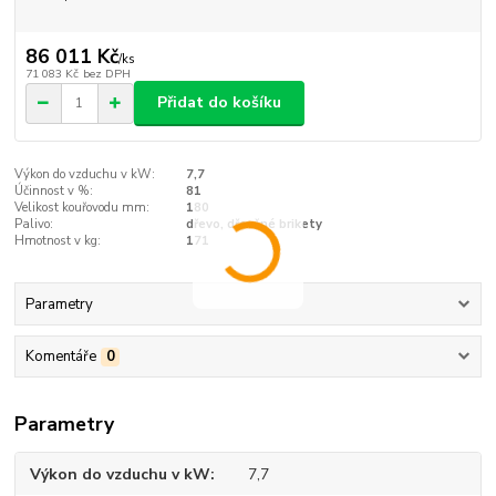
86 011 Kč
/
ks
71 083 Kč
bez DPH
Přidat do košíku
Výkon do vzduchu v kW:
7,7
Účinnost v %:
81
Velikost kouřovodu mm:
180
Palivo:
dřevo, dřevěné brikety
Hmotnost v kg:
171
Parametry
Komentáře
0
Parametry
Výkon do vzduchu v kW
7,7