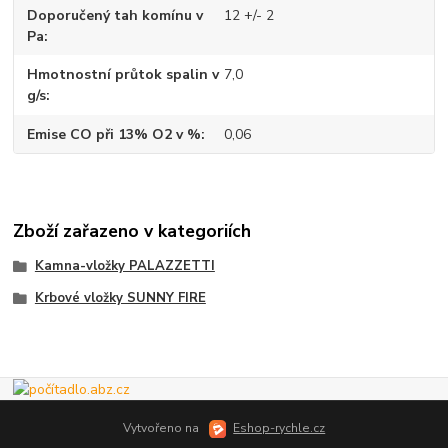
Doporučený tah komínu v
12 +/- 2
Pa
Hmotnostní průtok spalin v
7,0
g/s
Emise CO při 13% O2 v %
0,06
Zboží zařazeno v kategoriích
Kamna-vložky PALAZZETTI
Krbové vložky SUNNY FIRE
Vytvořeno na
Eshop-rychle.cz