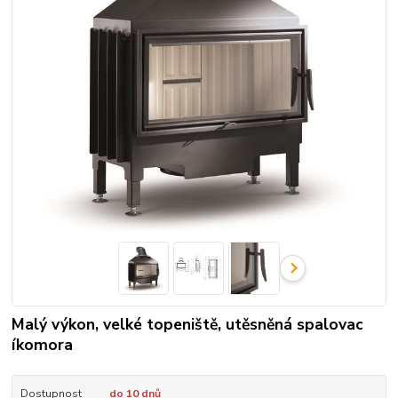
Malý výkon, velké topeniště, utěsněná spalovac
íkomora
Dostupnost
do 10 dnů