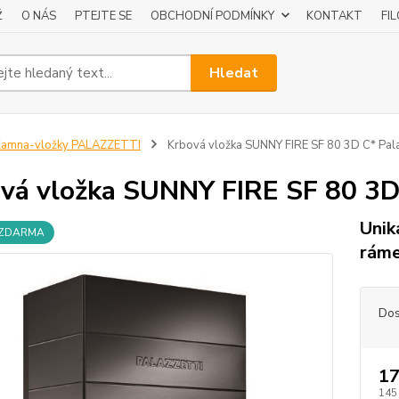
Ž
O NÁS
PTEJTE SE
OBCHODNÍ PODMÍNKY
KONTAKT
FI
Hledat
Kamna-vložky PALAZZETTI
Krbová vložka SUNNY FIRE SF 80 3D C* Pala
vá vložka SUNNY FIRE SF 80 3D 
Unik
 ZDARMA
rám
Dos
17
145