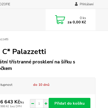
LOZOFIE
Přihlášení
0
ks
za
0,00 Kč
zzetti
C* Palazzetti
átní třístranné prosklení na šířku s
ečkem
tupnost
do 10 dnů
6 643 Kč
/
ks
Přidat do košíku
 986 Kč
bez DPH