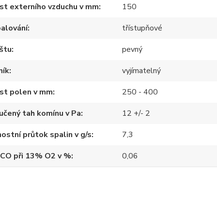
st externího vzduchu v mm
150
alování
třístupňové
štu
pevný
ník
vyjímatelný
ost polen v mm
250 - 400
učený tah komínu v Pa
12 +/- 2
stní průtok spalin v g/s
7,3
 CO při 13% O2 v %
0,06