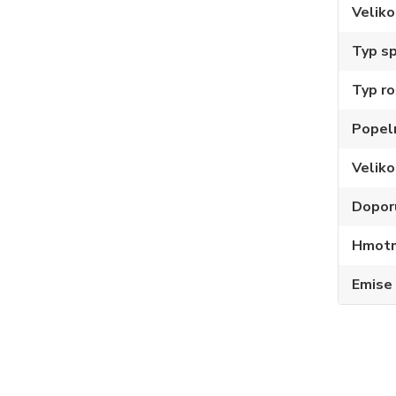
Veliko
Typ sp
Typ ro
Popel
Velik
Dopor
Hmotno
Emise