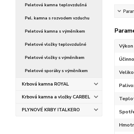
Peletová kamna teplovzdušná
Para
Pel. kamna s rozvodem vzduchu
Param
Peletová kamna s výměníkem
Peletové vložky teplovzdušné
Výkon
Peletové vložky s výměníkem
Účinno
Peletové sporáky s výměníkem
Velik
Krbová kamna ROYAL
Palivo
Krbová kamna a vložky CARBEL
Teplot
PLYNOVÉ KRBY ITALKERO
Spotře
Hmotn