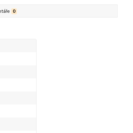
táře
0