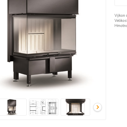
Výkon 
Veliko
Hmotno