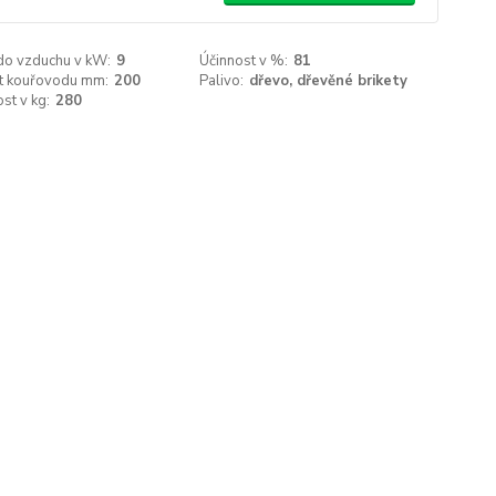
do vzduchu v kW:
9
Účinnost v %:
81
st kouřovodu mm:
200
Palivo:
dřevo, dřevěné brikety
st v kg:
280