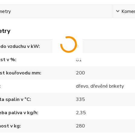
metry
Komen
etry
 do vzduchu v kW
9
st v %
81
ost kouřovodu mm
200
dřevo, dřevěné brikety
a spalin v °C
335
ba paliva v kg/h
2,35
ost v kg
280